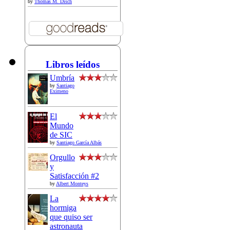
by
Thomas M. Disch
Libros leídos
Umbría
by
Santiago
Eximeno
El
Mundo
de SIC
by
Santiago García Albás
Orgullo
y
Satisfacción #2
by
Albert Monteys
La
hormiga
que quiso ser
astronauta