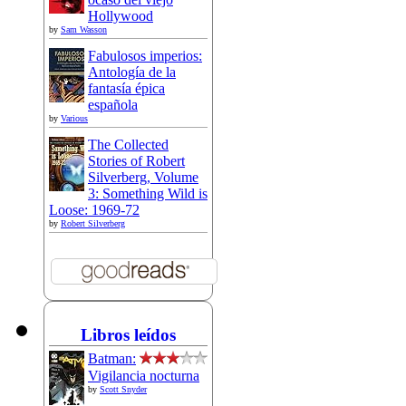
Hollywood
by
Sam Wasson
Fabulosos imperios:
Antología de la
fantasía épica
española
by
Various
The Collected
Stories of Robert
Silverberg, Volume
3: Something Wild is
Loose: 1969-72
by
Robert Silverberg
Libros leídos
Batman:
Vigilancia nocturna
by
Scott Snyder