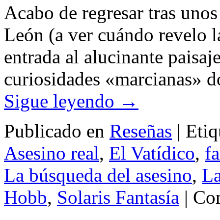
Acabo de regresar tras unos 
León (a ver cuándo revelo l
entrada al alucinante paisa
curiosidades «marcianas» do
Sigue leyendo
→
Publicado en
Reseñas
|
Etiq
Asesino real
,
El Vatídico
,
fa
La búsqueda del asesino
,
La
Hobb
,
Solaris Fantasía
|
Com