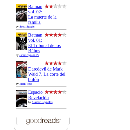
Batman
vol. 02:
La muerte de la
familia
by
Scott Snyder
Batman
vol. 01:
El Tribunal de los
Búhos
by
James Tynion IV
Daredevil de Mark
Waid 7. La corte del
bufón
by
Mark Waid
Espacio
Revelación
by
Alastair Reynolds