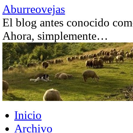
Saltar
Aburreovejas
al
contenido
El blog antes conocido como
Ahora, simplemente…
Inicio
Archivo