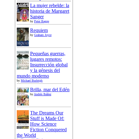
La mujer rebelde: la
historia de Margaret
Sanger
by
Peter Bagge
Requiem
by
Graham Joyce
Pequeñas guerras,
lugares remotos:
Insurrección global
y la génesis del
mundo moderno
by
Michael Burleigh
Brilla, mar del Edén
by
Andrés Ibáñez
The Dreams Our
Stuff is Made Of:
How Science
Fiction Conquered
the World