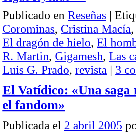
Publicado en
Reseñas
|
Etiq
Corominas
,
Cristina Macía
El dragón de hielo
,
El homb
R. Martin
,
Gigamesh
,
Las c
Luis G. Prado
,
revista
|
3 co
El Vatídico: «Una saga
el fandom»
Publicada el
2 abril 2005
p