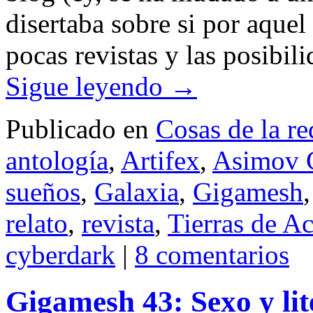
disertaba sobre si por aque
pocas revistas y las posibi
Sigue leyendo
→
Publicado en
Cosas de la re
antología
,
Artifex
,
Asimov C
sueños
,
Galaxia
,
Gigamesh
relato
,
revista
,
Tierras de A
cyberdark
|
8 comentarios
Gigamesh 43: Sexo y lit