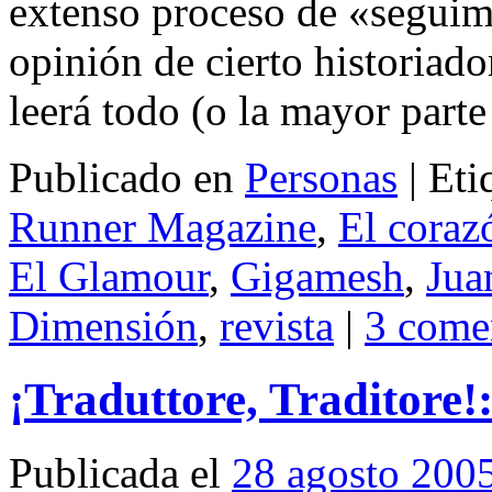
extenso proceso de «seguimi
opinión de cierto historiado
leerá todo (o la mayor par
Publicado en
Personas
|
Eti
Runner Magazine
,
El coraz
El Glamour
,
Gigamesh
,
Jua
Dimensión
,
revista
|
3 come
¡Traduttore, Traditore!:
Publicada el
28 agosto 200