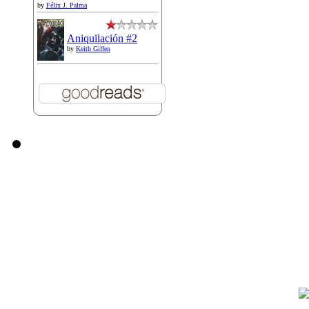
by
Félix J. Palma
Aniquilación #2
by
Keith Giffen