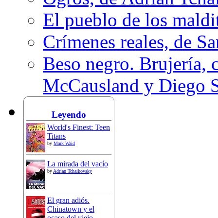
El pueblo de los mald
Crímenes reales, de S
Beso negro. Brujería, c
McCausland y Diego 
Leyendo
World's Finest: Teen
Titans
by
Mark Waid
La mirada del vacío
by
Adrian Tchaikovsky
El gran adiós.
Chinatown y el
ocaso del viejo