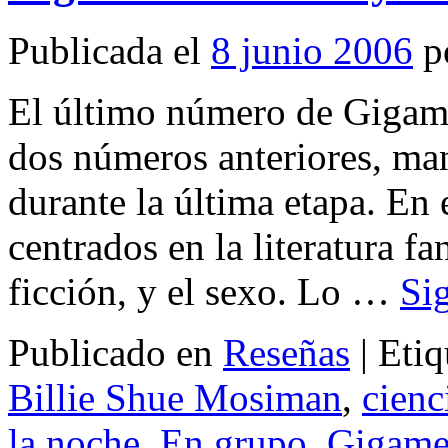
Publicada el
8 junio 2006
p
El último número de Gigames
dos números anteriores, ma
durante la última etapa. En
centrados en la literatura fa
ficción, y el sexo. Lo …
Si
Publicado en
Reseñas
|
Etiq
Billie Shue Mosiman
,
cienc
la noche
,
En grupo
,
Gigame