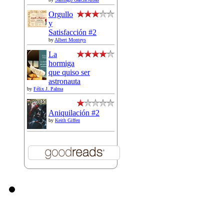
Orgullo
y
Satisfacción #2
by
Albert Monteys
La
hormiga
que quiso ser
astronauta
by
Félix J. Palma
Aniquilación #2
by
Keith Giffen