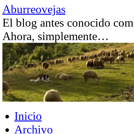
Saltar
Aburreovejas
al
contenido
El blog antes conocido como
Ahora, simplemente…
Inicio
Archivo