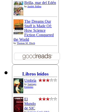
Brilla, mar del Edén
by
Andrés Ibáñez
The Dreams Our
Stuff is Made Of:
How Science
Fiction Conquered
the World
by
Thomas M. Disch
Libros leídos
Umbría
by
Santiago
Eximeno
El
Mundo
de SIC
by
Santiago García Albás