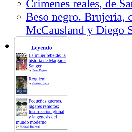
Crímenes reales, de S
Beso negro. Brujería, c
McCausland y Diego 
Leyendo
La mujer rebelde: la
historia de Margaret
Sanger
by
Peter Bagge
Requiem
by
Graham Joyce
Pequeñas guerras,
lugares remotos:
Insurrección global
y la génesis del
mundo moderno
by
Michael Burleigh