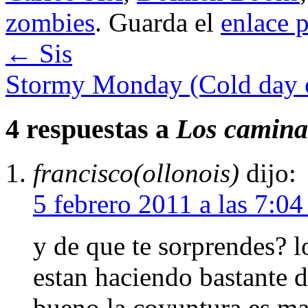
zombies
. Guarda el
enlace 
←
Sis
Stormy Monday (Cold day 
4 respuestas a
Los caminan
francisco(ollonois)
dijo:
5 febrero 2011 a las 7:0
y de que te sorprendes? 
estan haciendo bastante d
bueno la coyuntura es ma