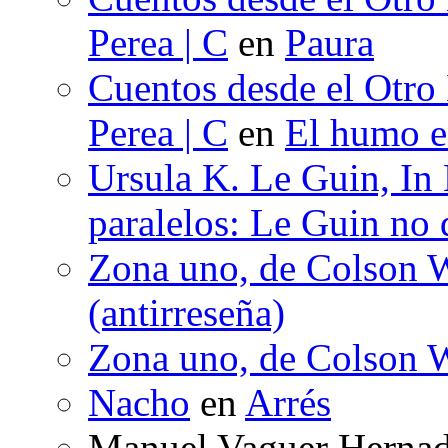
Perea | C
en
Paura
Cuentos desde el Otro
Perea | C
en
El humo en
Ursula K. Le Guin, In
paralelos: Le Guin no 
Zona uno, de Colson W
(antirreseña)
Zona uno, de Colson W
Nacho
en
Arrés
Manuel Vaguer Herna