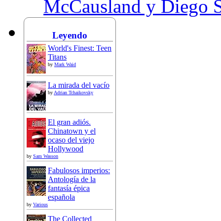
McCausland y Diego 
Leyendo
World's Finest: Teen
Titans
by
Mark Waid
La mirada del vacío
by
Adrian Tchaikovsky
El gran adiós.
Chinatown y el
ocaso del viejo
Hollywood
by
Sam Wasson
Fabulosos imperios:
Antología de la
fantasía épica
española
by
Various
The Collected