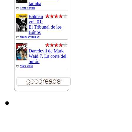
familia
by
Scott Snyder
Batman
vol. 01:
El Tribunal de los
Búhos
by
James Tynion IV
Daredevil de Mark
Waid 7. La corte del
bufón
by
Mark Waid