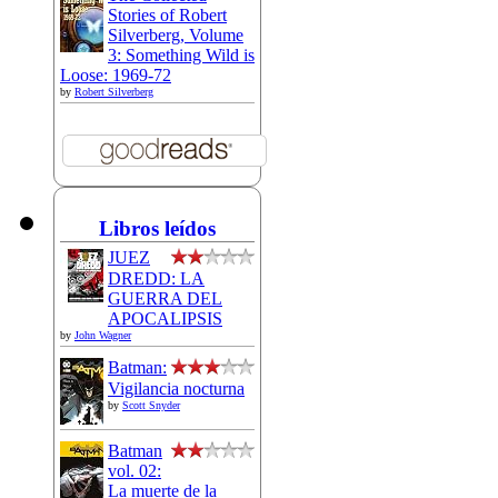
Stories of Robert
Silverberg, Volume
3: Something Wild is
Loose: 1969-72
by
Robert Silverberg
Libros leídos
JUEZ
DREDD: LA
GUERRA DEL
APOCALIPSIS
by
John Wagner
Batman:
Vigilancia nocturna
by
Scott Snyder
Batman
vol. 02:
La muerte de la