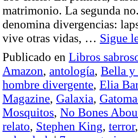
matrimonio. La segunda no.
denomina divergencias: laps
vive otras vidas, …
Sigue 
Publicado en
Libros sabros
Amazon
,
antología
,
Bella y
hombre divergente
,
Elia Ba
Magazine
,
Galaxia
,
Gatoma
Mosquitos
,
No Bones About
relato
,
Stephen King
,
terror