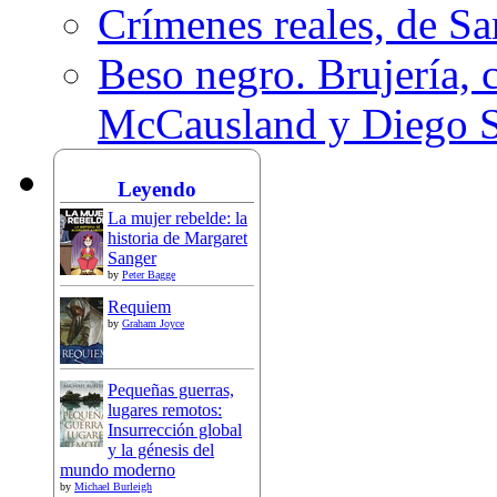
Crímenes reales, de S
Beso negro. Brujería, c
McCausland y Diego 
Leyendo
La mujer rebelde: la
historia de Margaret
Sanger
by
Peter Bagge
Requiem
by
Graham Joyce
Pequeñas guerras,
lugares remotos:
Insurrección global
y la génesis del
mundo moderno
by
Michael Burleigh