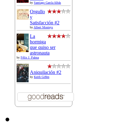
by
Santiago García Albás
Orgullo
y
Satisfacción #2
by
Albert Monteys
La
hormiga
que quiso ser
astronauta
by
Félix J. Palma
Aniquilación #2
by
Keith Giffen