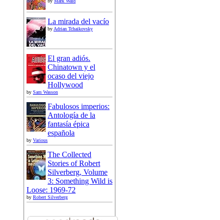
by
Mark Waid
La mirada del vacío
by
Adrian Tchaikovsky
El gran adiós.
Chinatown y el
ocaso del viejo
Hollywood
by
Sam Wasson
Fabulosos imperios:
Antología de la
fantasía épica
española
by
Various
The Collected
Stories of Robert
Silverberg, Volume
3: Something Wild is
Loose: 1969-72
by
Robert Silverberg