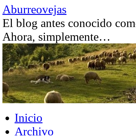
Saltar
Aburreovejas
al
contenido
El blog antes conocido como
Ahora, simplemente…
Inicio
Archivo