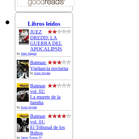
Libros leídos
JUEZ
DREDD: LA
GUERRA DEL
APOCALIPSIS
by
John Wagner
Batman:
Vigilancia nocturna
by
Scott Snyder
Batman
vol. 02:
La muerte de la
familia
by
Scott Snyder
Batman
vol. 01:
El Tribunal de los
Búhos
by
James Tynion IV