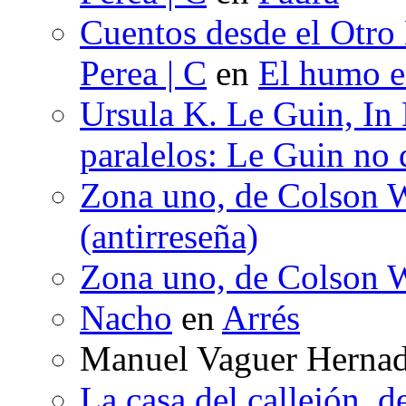
Cuentos desde el Otro
Perea | C
en
El humo en
Ursula K. Le Guin, In
paralelos: Le Guin no 
Zona uno, de Colson W
(antirreseña)
Zona uno, de Colson W
Nacho
en
Arrés
Manuel Vaguer Herna
La casa del callejón, d