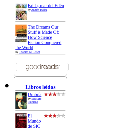
Brilla, mar del Edén
by
Andrés Ibáñez
The Dreams Our
Stuff is Made Of:
How Science
Fiction Conquered
the World
by
Thomas M. Disch
Libros leídos
Umbría
by
Santiago
Eximeno
El
Mundo
de SIC