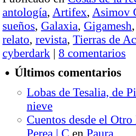
antología
,
Artifex
,
Asimov C
sueños
,
Galaxia
,
Gigamesh
relato
,
revista
,
Tierras de A
cyberdark
|
8 comentarios
Últimos comentarios
Lobas de Tesalia, de Pi
nieve
Cuentos desde el Otro
Perea | C
en
Paura