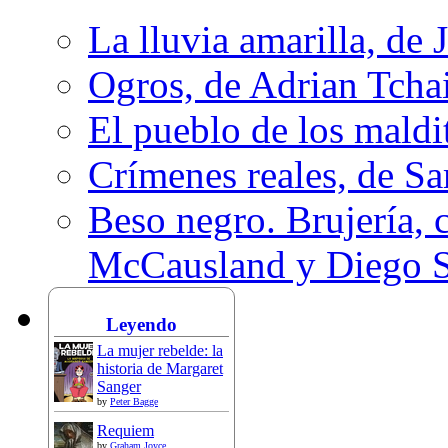
La lluvia amarilla, de 
Ogros, de Adrian Tcha
El pueblo de los mald
Crímenes reales, de S
Beso negro. Brujería, c
McCausland y Diego 
Leyendo
La mujer rebelde: la
historia de Margaret
Sanger
by
Peter Bagge
Requiem
by
Graham Joyce