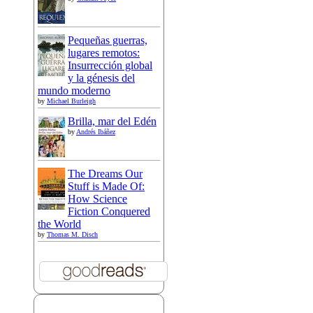
Pequeñas guerras,
lugares remotos:
Insurrección global
y la génesis del
mundo moderno
by
Michael Burleigh
Brilla, mar del Edén
by
Andrés Ibáñez
The Dreams Our
Stuff is Made Of:
How Science
Fiction Conquered
the World
by
Thomas M. Disch