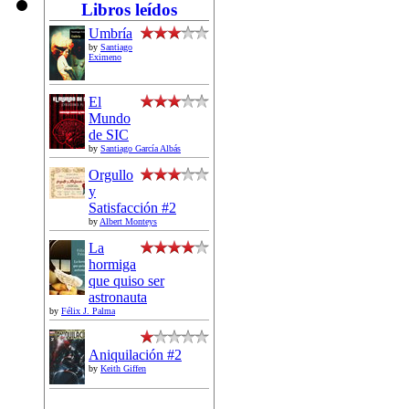
Libros leídos
Umbría
by
Santiago
Eximeno
El
Mundo
de SIC
by
Santiago García Albás
Orgullo
y
Satisfacción #2
by
Albert Monteys
La
hormiga
que quiso ser
astronauta
by
Félix J. Palma
Aniquilación #2
by
Keith Giffen