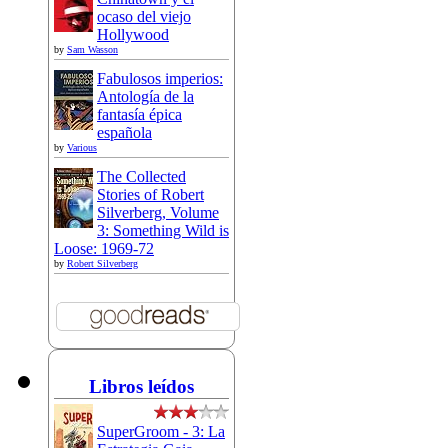
ocaso del viejo
Hollywood
by
Sam Wasson
Fabulosos imperios:
Antología de la
fantasía épica
española
by
Various
The Collected
Stories of Robert
Silverberg, Volume
3: Something Wild is
Loose: 1969-72
by
Robert Silverberg
Libros leídos
SuperGroom - 3: La