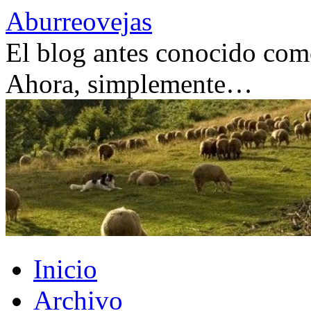
Saltar
Aburreovejas
al
contenido
El blog antes conocido como
Ahora, simplemente…
Inicio
Archivo