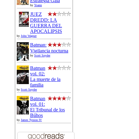
Estrategia Gaia
by
Yoann
JUEZ
DREDD: LA
GUERRA DEL
APOCALIPSIS
by
John Wagner
Batman:
Vigilancia nocturna
by
Scott Snyder
Batman
vol. 02:
La muerte de la
familia
by
Scott Snyder
Batman
vol. 01:
El Tribunal de los
Búhos
by
James Tynion IV