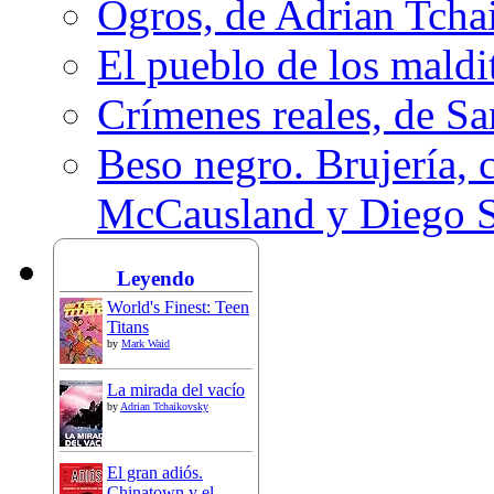
Ogros, de Adrian Tcha
El pueblo de los mald
Crímenes reales, de S
Beso negro. Brujería, c
McCausland y Diego 
Leyendo
World's Finest: Teen
Titans
by
Mark Waid
La mirada del vacío
by
Adrian Tchaikovsky
El gran adiós.
Chinatown y el