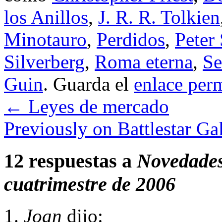
los Anillos
,
J. R. R. Tolkien
Minotauro
,
Perdidos
,
Peter
Silverberg
,
Roma eterna
,
Se
Guin
. Guarda el
enlace per
←
Leyes de mercado
Previously on Battlestar Ga
12 respuestas a
Novedades
cuatrimestre de 2006
Joan
dijo: