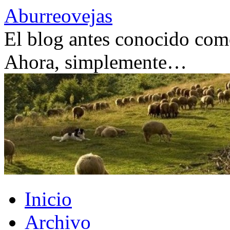
Saltar
Aburreovejas
al
contenido
El blog antes conocido como
Ahora, simplemente…
Inicio
Archivo