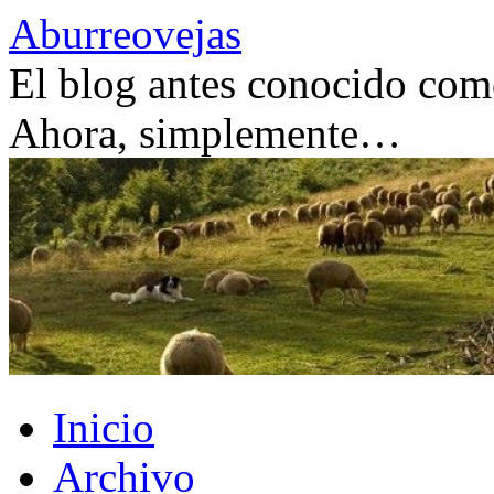
Saltar
Aburreovejas
al
contenido
El blog antes conocido como
Ahora, simplemente…
Inicio
Archivo