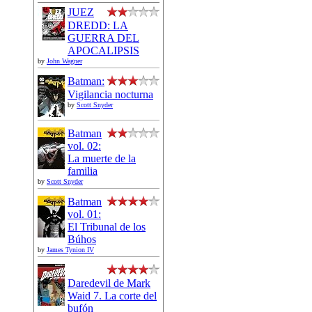
JUEZ
DREDD: LA
GUERRA DEL
APOCALIPSIS
by
John Wagner
Batman:
Vigilancia nocturna
by
Scott Snyder
Batman
vol. 02:
La muerte de la
familia
by
Scott Snyder
Batman
vol. 01:
El Tribunal de los
Búhos
by
James Tynion IV
Daredevil de Mark
Waid 7. La corte del
bufón