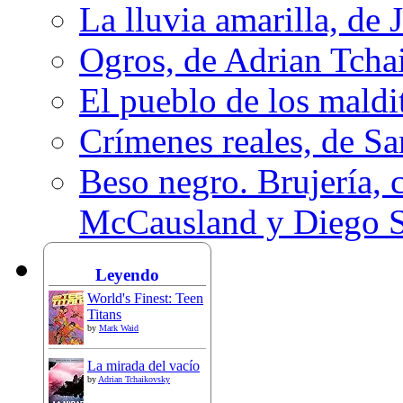
La lluvia amarilla, de 
Ogros, de Adrian Tcha
El pueblo de los mald
Crímenes reales, de S
Beso negro. Brujería, c
McCausland y Diego 
Leyendo
World's Finest: Teen
Titans
by
Mark Waid
La mirada del vacío
by
Adrian Tchaikovsky