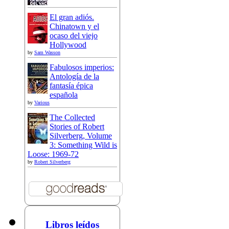
El gran adiós.
Chinatown y el
ocaso del viejo
Hollywood
by
Sam Wasson
Fabulosos imperios:
Antología de la
fantasía épica
española
by
Various
The Collected
Stories of Robert
Silverberg, Volume
3: Something Wild is
Loose: 1969-72
by
Robert Silverberg
Libros leídos