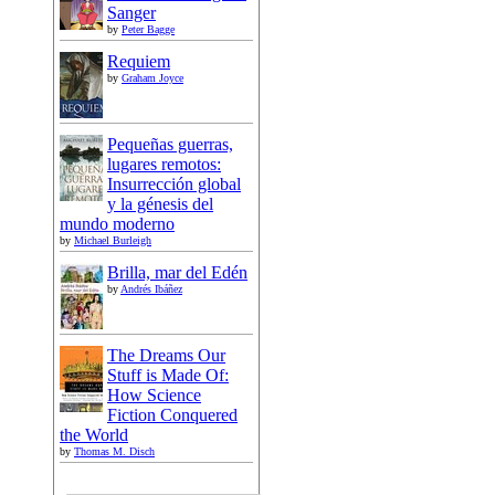
Sanger
by
Peter Bagge
Requiem
by
Graham Joyce
Pequeñas guerras,
lugares remotos:
Insurrección global
y la génesis del
mundo moderno
by
Michael Burleigh
Brilla, mar del Edén
by
Andrés Ibáñez
The Dreams Our
Stuff is Made Of:
How Science
Fiction Conquered
the World
by
Thomas M. Disch