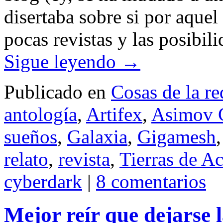
disertaba sobre si por aque
pocas revistas y las posibi
Sigue leyendo
→
Publicado en
Cosas de la re
antología
,
Artifex
,
Asimov C
sueños
,
Galaxia
,
Gigamesh
relato
,
revista
,
Tierras de A
cyberdark
|
8 comentarios
Mejor reír que dejarse l