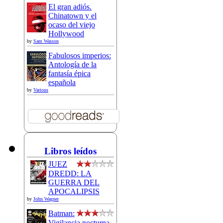
El gran adiós.
Chinatown y el
ocaso del viejo
Hollywood
by
Sam Wasson
Fabulosos imperios:
Antología de la
fantasía épica
española
by
Various
Libros leídos
JUEZ
DREDD: LA
GUERRA DEL
APOCALIPSIS
by
John Wagner
Batman:
Vigilancia nocturna