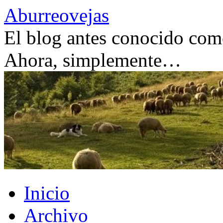
Saltar
Aburreovejas
al
contenido
El blog antes conocido como
Ahora, simplemente…
Inicio
Archivo