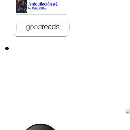
Aniquilación #2
by
Keith Giffen