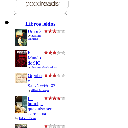
Libros leídos
Umbría
by
Santiago
Eximeno
El
Mundo
de SIC
by
Santiago García Albás
Orgullo
y
Satisfacción #2
by
Albert Monteys
La
hormiga
que quiso ser
astronauta
by
Félix J. Palma