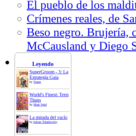
El pueblo de los mald
Crímenes reales, de S
Beso negro. Brujería, c
McCausland y Diego 
Leyendo
SuperGroom - 3: La
Estrategia Gaia
by
Yoann
World's Finest: Teen
Titans
by
Mark Waid
La mirada del vacío
by
Adrian Tchaikovsky