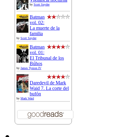
by
Scott Snyder
Batman
vol. 02:
La muerte de la
familia
by
Scott Snyder
Batman
vol. 01:
El Tribunal de los
Búhos
by
James Tynion IV
Daredevil de Mark
Waid 7. La corte del
bufón
by
Mark Waid