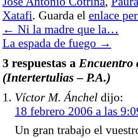
José Antonio Cotrina
,
Paur
Xatafi
. Guarda el
enlace pe
←
Ni la madre que la…
La espada de fuego
→
3 respuestas a
Encuentro c
(Intertertulias – P.A.)
Víctor M. Ánchel
dijo:
18 febrero 2006 a las 9:
Un gran trabajo el vuestr