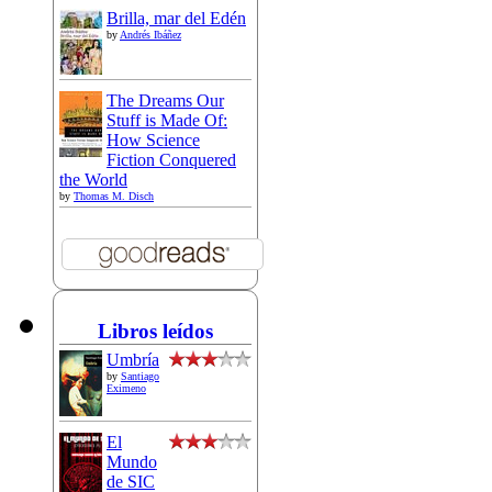
Brilla, mar del Edén
by
Andrés Ibáñez
The Dreams Our
Stuff is Made Of:
How Science
Fiction Conquered
the World
by
Thomas M. Disch
Libros leídos
Umbría
by
Santiago
Eximeno
El
Mundo
de SIC