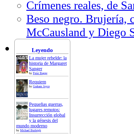
Crímenes reales, de S
Beso negro. Brujería, c
McCausland y Diego 
Leyendo
La mujer rebelde: la
historia de Margaret
Sanger
by
Peter Bagge
Requiem
by
Graham Joyce
Pequeñas guerras,
lugares remotos:
Insurrección global
y la génesis del
mundo moderno
by
Michael Burleigh