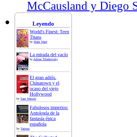
McCausland y Diego 
Leyendo
World's Finest: Teen
Titans
by
Mark Waid
La mirada del vacío
by
Adrian Tchaikovsky
El gran adiós.
Chinatown y el
ocaso del viejo
Hollywood
by
Sam Wasson
Fabulosos imperios:
Antología de la
fantasía épica
española
by
Various