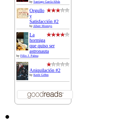
by
Santiago García Albás
Orgullo
y
Satisfacción #2
by
Albert Monteys
La
hormiga
que quiso ser
astronauta
by
Félix J. Palma
Aniquilación #2
by
Keith Giffen