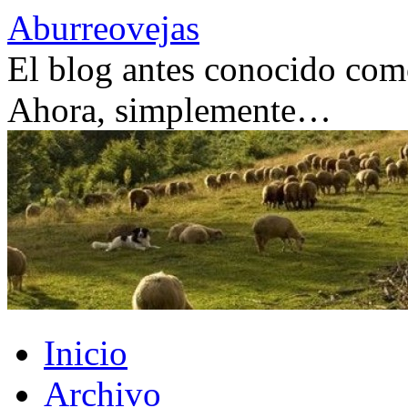
Saltar
Aburreovejas
al
contenido
El blog antes conocido como
Ahora, simplemente…
Inicio
Archivo