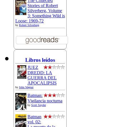
The Collected
Stories of Robert
Silverberg, Volume
3: Something Wild is
Loose: 1969-72
by
Robert Silverberg
Libros leídos
JUEZ
DREDD: LA
GUERRA DEL
APOCALIPSIS
by
John Wagner
Batman:
Vigilancia nocturna
by
Scott Snyder
Batman
vol. 02:
La muerte de la