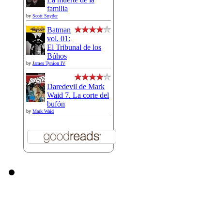
familia
by
Scott Snyder
Batman
vol. 01:
El Tribunal de los
Búhos
by
James Tynion IV
Daredevil de Mark
Waid 7. La corte del
bufón
by
Mark Waid