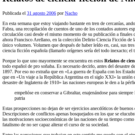
Publicada el
31 agosto 2006
por
Nacho
En esta semana que estoy viajando bastante en tren de cercanías, ando
Fabra, una recopilación de cuentos de uno de los contados autores esp
circulación casi desde el mismo momento de su publicación a finales d
ahora Francisco Arellano, en la colección Delirio Ciencia Ficción de la
único volumen. Volumen que después de haber leído en, casi, sus tres 
ciencia ficción española (llamarlo orígenes sería del todo inexacto; el t
Porque lo que uno mayormente se encuentra en estos
Relatos de cien
todo español de pro soñaba. Es necesario decirlo, antes del desastre d
1897. Por eso no extraña que en «La guerra de España con los Estado
que en «Un viaje a la República Argentina en el siglo XXI» la unión d
desastre de Inglaterra de 1910» las naciones europeas le den a la pé
empeñóse en conservar a Gibraltar, enajenándose para siempre la
patria
Estas prospecciones no dejan de ser ejercicios anecdóticos de buenos d
Descripciones de conflictos apenas bosquejados en los que se elucubra
las motivaciones socioeconómicas de las naciones de su tiempo como lo
fatalismo de no ser capaz alterar el curso de su sociedad.
Entre las narraciones que trabajan en este sentido me quedo con el e