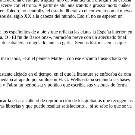
hacerse con el trono. A partir de ahí, analizando a grosso modo cuáles
 en Toledo, no centraliza el estado, liberaliza el comercio con el nuevo
zos del siglo XX a la cabeza del mundo. Eso sí, no se esperen un
os españolitos de a pie y que reflejaa las claras la España interior, en
ada. O «El fin de Barcelona», narración breve con un adecuado final
de caballería congelado ante su garita. Sendas historias en las que
s marcianos, «En el planeta Marte», con ese encanto trasnochado de
nte alejado en el tiempo, en el que la literatura se enfocaba de otra
uedaba atrapado por su ilusión H. G. Wells estaba sentando las bases
 y Fabra un periodista y político que escribía sus visiones de forma
acar la escasa calidad de reproducción de los grabados que recogen las
s librerías y que puede resultar satisfactorio… si se sabe lo que se va