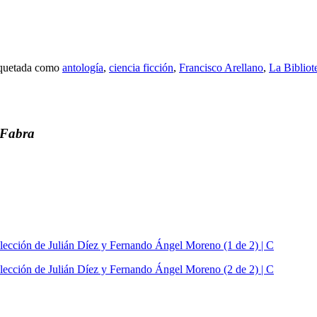
iquetada como
antología
,
ciencia ficción
,
Francisco Arellano
,
La Bibliot
a Fabra
 selección de Julián Díez y Fernando Ángel Moreno (1 de 2) | C
 selección de Julián Díez y Fernando Ángel Moreno (2 de 2) | C