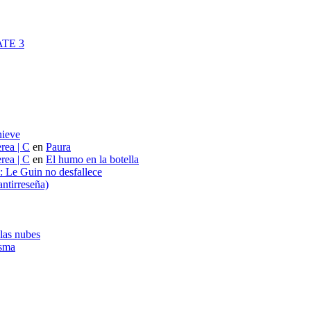
 ATE 3
nieve
rea | C
en
Paura
rea | C
en
El humo en la botella
s: Le Guin no desfallece
ntirreseña)
 las nubes
asma