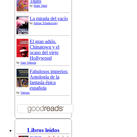
Titans
by
Mark Waid
La mirada del vacío
by
Adrian Tchaikovsky
El gran adiós.
Chinatown y el
ocaso del viejo
Hollywood
by
Sam Wasson
Fabulosos imperios:
Antología de la
fantasía épica
española
by
Various
Libros leídos