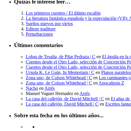
Quizás le interese leer…
Los primeros cuentos / El último escalón
La literatura fantástica española y la especulación (VII):
Sueños nuevos por viejos
Editore traditore
Perturbaciones
Últimos comentarios
Lobas de Tesalia, de Pilar Pedraza | C
en
El águila en la 
Cuentos desde el Otro Lado, selección de Concepción Pe
Cuentos desde el Otro Lado, selección de Concepción Pe
Ursula K. Le Guin, In Memoriam | C
en
Planos paralelo
Zona uno, de Colson Whitehead | C
en
Los caminantes (a
Zona uno, de Colson Whitehead | C
en
Apocalipsis Z
Nacho
en
Arrés
Manuel Vaguer Hernadez
en
Arrés
La casa del callejón, de David Mitchell | C
en
El atlas de
La casa del callejón, David Mitchell | C
en
Escritos fant
Sobre esta fecha en los últimos años...