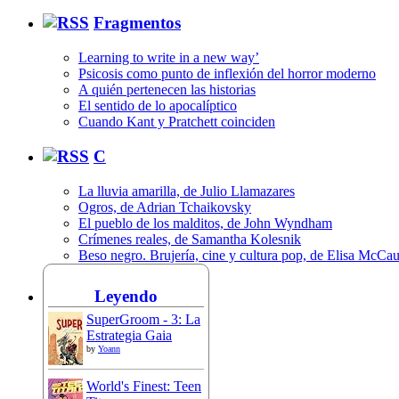
Fragmentos
Learning to write in a new way’
Psicosis como punto de inflexión del horror moderno
A quién pertenecen las historias
El sentido de lo apocalíptico
Cuando Kant y Pratchett coinciden
C
La lluvia amarilla, de Julio Llamazares
Ogros, de Adrian Tchaikovsky
El pueblo de los malditos, de John Wyndham
Crímenes reales, de Samantha Kolesnik
Beso negro. Brujería, cine y cultura pop, de Elisa McCa
Leyendo
SuperGroom - 3: La
Estrategia Gaia
by
Yoann
World's Finest: Teen