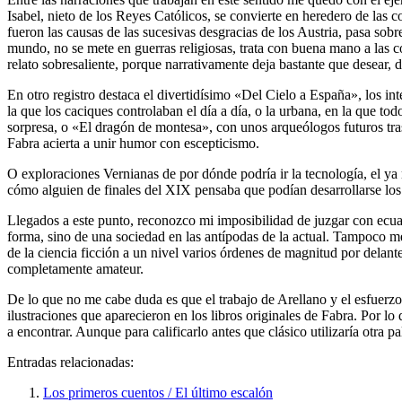
Isabel, nieto de los Reyes Católicos, se convierte en heredero de las 
fueron las causas de las sucesivas desgracias de los Austria, pasa sobre
mundo, no se mete en guerras religiosas, trata con buena mano a las 
relato sobresaliente, porque narrativamente deja bastante que desear,
En otro registro destaca el divertidísimo «Del Cielo a España», los int
la que los caciques controlaban el día a día, o la urbana, en la que t
sorpresa, o «El dragón de montesa», con unos arqueólogos futuros tras 
Fabra acierta a unir humor con escepticismo.
O exploraciones Vernianas de por dónde podría ir la tecnología, el y
cómo alguien de finales del XIX pensaba que podían desarrollarse los
Llegados a este punto, reconozco mi imposibilidad de juzgar con ecuan
forma, sino de una sociedad en las antípodas de la actual. Tampoco me
de la ciencia ficción a un nivel varios órdenes de magnitud por delant
completamente amateur.
De lo que no me cabe duda es que el trabajo de Arellano y el esfuerzo
ilustraciones que aparecieron en los libros originales de Fabra. Por l
a encontrar. Aunque para calificarlo antes que clásico utilizaría otra pa
Entradas relacionadas:
Los primeros cuentos / El último escalón