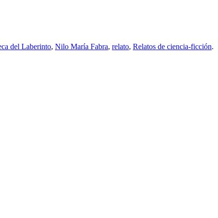
eca del Laberinto
,
Nilo María Fabra
,
relato
,
Relatos de ciencia-ficción
.