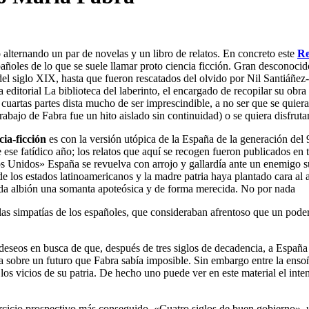
 alternando un par de novelas y un libro de relatos. En concreto este
Re
añoles de lo que se suele llamar proto ciencia ficción. Gran desconocid
el siglo XIX, hasta que fueron rescatados del olvido por Nil Santiáñez
 editorial La biblioteca del laberinto, el encargado de recopilar su obra
cuartas partes dista mucho de ser imprescindible, a no ser que se quier
rabajo de Fabra fue un hito aislado sin continuidad) o se quiera disfrutar 
cia-ficción
es con la versión utópica de la España de la generación del
e ese fatídico año; los relatos que aquí se recogen fueron publicados e
s Unidos» España se revuelva con arrojo y gallardía ante un enemigo 
e los estados latinoamericanos y la madre patria haya plantado cara al a
rfida albión una somanta apoteósica y de forma merecida. No por nada
s simpatías de los españoles, que consideraban afrentoso que un poder 
eseos en busca de que, después de tres siglos de decadencia, a España l
 sobre un futuro que Fabra sabía imposible. Sin embargo entre la ensoña
s vicios de su patria. De hecho uno puede ver en este material el inte
jercicio prospectivo más conseguido, «Cuatro siglos de buen gobierno»,