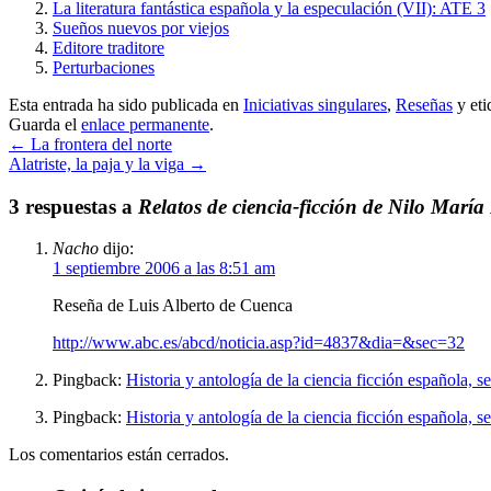
La literatura fantástica española y la especulación (VII): ATE 3
Sueños nuevos por viejos
Editore traditore
Perturbaciones
Esta entrada ha sido publicada en
Iniciativas singulares
,
Reseñas
y et
Guarda el
enlace permanente
.
←
La frontera del norte
Alatriste, la paja y la viga
→
3 respuestas a
Relatos de ciencia-ficción de Nilo Marí
Nacho
dijo:
1 septiembre 2006 a las 8:51 am
Reseña de Luis Alberto de Cuenca
http://www.abc.es/abcd/noticia.asp?id=4837&dia=&sec=32
Pingback:
Historia y antología de la ciencia ficción española,
Pingback:
Historia y antología de la ciencia ficción española,
Los comentarios están cerrados.