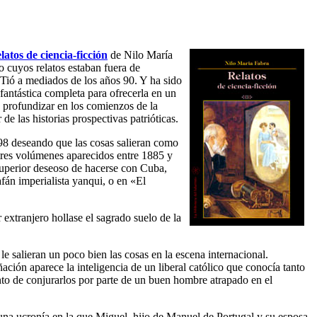
latos de ciencia-ficción
de Nilo María
o cuyos relatos estaban fuera de
-Tió a mediados de los años 90. Y ha sido
 fantástica completa para ofrecerla en un
a profundizar en los comienzos de la
de las historias prospectivas patrióticas.
 98 deseando que las cosas salieran como
n tres volúmenes aparecidos entre 1885 y
superior deseoso de hacerse con Cuba,
fán imperialista yanqui, o en «El
extranjero hollase el sagrado suelo de la
e salieran un poco bien las cosas en la escena internacional.
ción aparece la inteligencia de un liberal católico que conocía tanto
nto de conjurarlos por parte de un buen hombre atrapado en el
 una ucronía en la que Miguel, hijo de Manuel de Portugal y su esposa