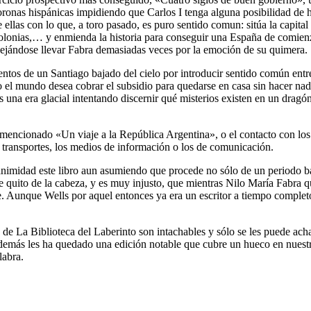
coronas hispánicas impidiendo que Carlos I tenga alguna posibilidad de 
 ellas con lo que, a toro pasado, es puro sentido comun: sitúa la capital
colonias,… y enmienda la historia para conseguir una España de comien
 dejándose llevar Fabra demasiadas veces por la emoción de su quimera.
entos de un Santiago bajado del cielo por introducir sentido común entre l
odo el mundo desea cobrar el subsidio para quedarse en casa sin hacer n
una era glacial intentando discernir qué misterios existen en un dragón 
a mencionado «Un viaje a la República Argentina», o el contacto con lo
 transportes, los medios de información o los de comunicación.
imidad este libro aun asumiendo que procede no sólo de un periodo basta
 quito de la cabeza, y es muy injusto, que mientras Nilo María Fabra q
e. Aunque Wells por aquel entonces ya era un escritor a tiempo completo
 de La Biblioteca del Laberinto son intachables y sólo se les puede ach
o demás les ha quedado una edición notable que cubre un hueco en nuestra
labra.