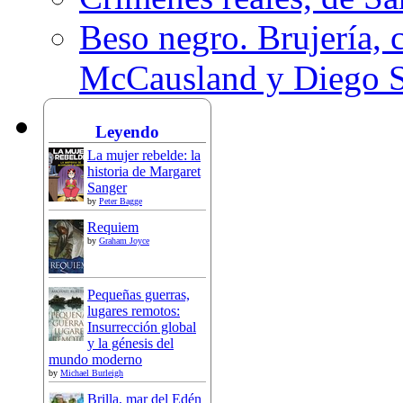
Beso negro. Brujería, c
McCausland y Diego 
Leyendo
La mujer rebelde: la
historia de Margaret
Sanger
by
Peter Bagge
Requiem
by
Graham Joyce
Pequeñas guerras,
lugares remotos:
Insurrección global
y la génesis del
mundo moderno
by
Michael Burleigh
Brilla, mar del Edén