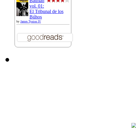
Batman
vol. 01:
El Tribunal de los
Búhos
by
James Tynion IV