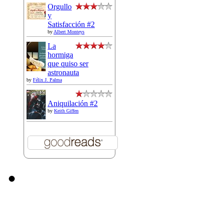
Orgullo
y
Satisfacción #2
by
Albert Monteys
La
hormiga
que quiso ser
astronauta
by
Félix J. Palma
Aniquilación #2
by
Keith Giffen