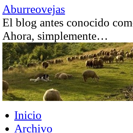
Saltar
Aburreovejas
al
contenido
El blog antes conocido como
Ahora, simplemente…
Inicio
Archivo