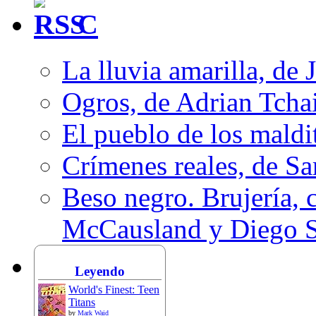
C
La lluvia amarilla, de 
Ogros, de Adrian Tcha
El pueblo de los mald
Crímenes reales, de S
Beso negro. Brujería, c
McCausland y Diego 
Leyendo
World's Finest: Teen
Titans
by
Mark Waid