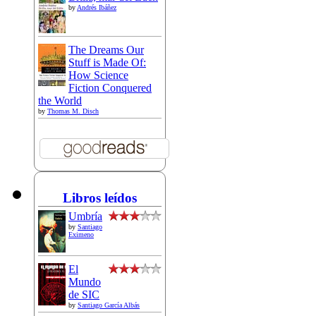
by
Andrés Ibáñez
The Dreams Our
Stuff is Made Of:
How Science
Fiction Conquered
the World
by
Thomas M. Disch
Libros leídos
Umbría
by
Santiago
Eximeno
El
Mundo
de SIC
by
Santiago García Albás