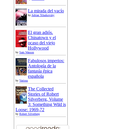
La mirada del vacío
by
Adrian Tchaikovsky
El gran adiós.
Chinatown y el
ocaso del viejo
Hollywood
by
Sam Wasson
Fabulosos imperios:
Antología de la
fantasía épica
española
by
Various
The Collected
Stories of Robert
Silverberg, Volume
3: Something Wild is
Loose: 1969-72
by
Robert Silverberg