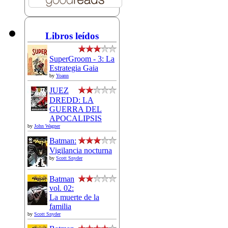
Libros leídos
SuperGroom - 3: La
Estrategia Gaia
by
Yoann
JUEZ
DREDD: LA
GUERRA DEL
APOCALIPSIS
by
John Wagner
Batman:
Vigilancia nocturna
by
Scott Snyder
Batman
vol. 02:
La muerte de la
familia
by
Scott Snyder