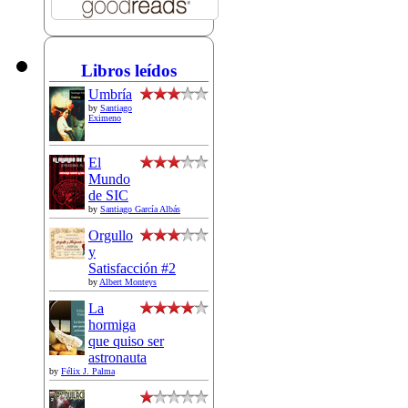
Libros leídos
Umbría
by
Santiago
Eximeno
El
Mundo
de SIC
by
Santiago García Albás
Orgullo
y
Satisfacción #2
by
Albert Monteys
La
hormiga
que quiso ser
astronauta
by
Félix J. Palma