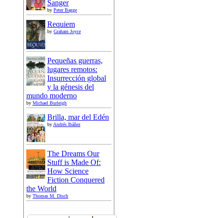
Sanger
by
Peter Bagge
Requiem
by
Graham Joyce
Pequeñas guerras,
lugares remotos:
Insurrección global
y la génesis del
mundo moderno
by
Michael Burleigh
Brilla, mar del Edén
by
Andrés Ibáñez
The Dreams Our
Stuff is Made Of:
How Science
Fiction Conquered
the World
by
Thomas M. Disch