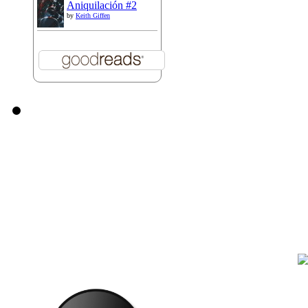
Aniquilación #2
by
Keith Giffen