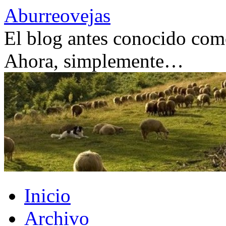
Saltar
Aburreovejas
al
contenido
El blog antes conocido como
Ahora, simplemente…
Inicio
Archivo