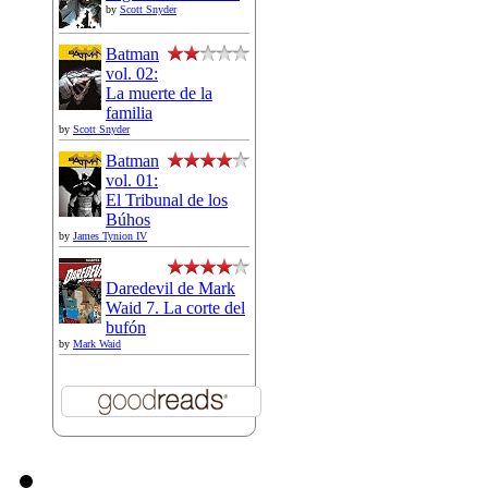
by
Scott Snyder
Batman
vol. 02:
La muerte de la
familia
by
Scott Snyder
Batman
vol. 01:
El Tribunal de los
Búhos
by
James Tynion IV
Daredevil de Mark
Waid 7. La corte del
bufón
by
Mark Waid