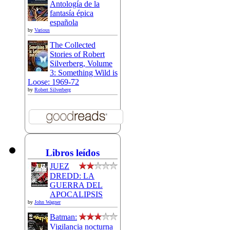
Antología de la
fantasía épica
española
by
Various
The Collected
Stories of Robert
Silverberg, Volume
3: Something Wild is
Loose: 1969-72
by
Robert Silverberg
Libros leídos
JUEZ
DREDD: LA
GUERRA DEL
APOCALIPSIS
by
John Wagner
Batman:
Vigilancia nocturna