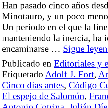
Han pasado cinco años desd
Minotauro, y un poco meno
Un periodo en el que la líne
manteniendo la inercia, ha 
encaminarse …
Sigue leye
Publicado en
Editoriales y 
Etiquetado
Adolf J. Fort
,
An
Cinco días antes
,
Código Ce
El espejo de Salomón
,
Franc
Antonio Cotrina
,
Julián Díe