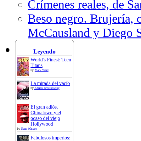
Crímenes reales, de S
Beso negro. Brujería, c
McCausland y Diego 
Leyendo
World's Finest: Teen
Titans
by
Mark Waid
La mirada del vacío
by
Adrian Tchaikovsky
El gran adiós.
Chinatown y el
ocaso del viejo
Hollywood
by
Sam Wasson
Fabulosos imperios: