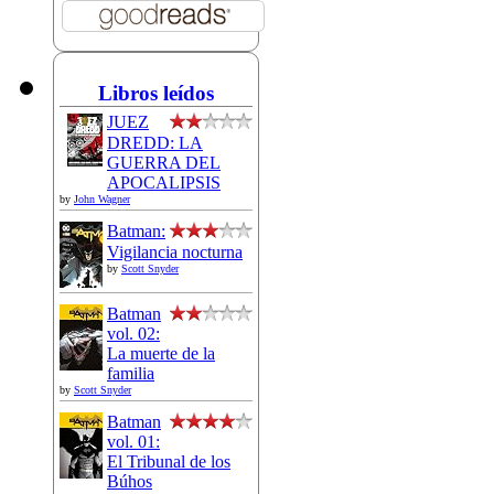
Libros leídos
JUEZ
DREDD: LA
GUERRA DEL
APOCALIPSIS
by
John Wagner
Batman:
Vigilancia nocturna
by
Scott Snyder
Batman
vol. 02:
La muerte de la
familia
by
Scott Snyder
Batman
vol. 01:
El Tribunal de los
Búhos