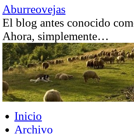
Saltar
Aburreovejas
al
contenido
El blog antes conocido como
Ahora, simplemente…
Inicio
Archivo