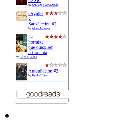
de SIC
by
Santiago García Albás
Orgullo
y
Satisfacción #2
by
Albert Monteys
La
hormiga
que quiso ser
astronauta
by
Félix J. Palma
Aniquilación #2
by
Keith Giffen