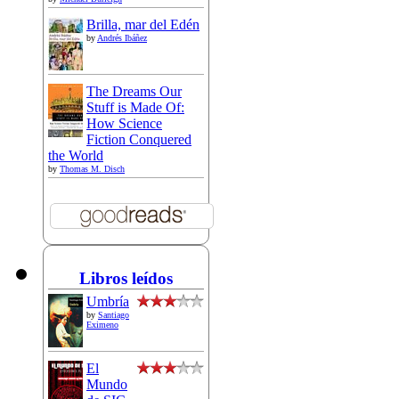
Brilla, mar del Edén
by
Andrés Ibáñez
The Dreams Our
Stuff is Made Of:
How Science
Fiction Conquered
the World
by
Thomas M. Disch
Libros leídos
Umbría
by
Santiago
Eximeno
El
Mundo