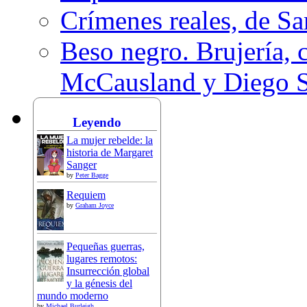
Crímenes reales, de S
Beso negro. Brujería, c
McCausland y Diego 
Leyendo
La mujer rebelde: la
historia de Margaret
Sanger
by
Peter Bagge
Requiem
by
Graham Joyce
Pequeñas guerras,
lugares remotos:
Insurrección global
y la génesis del
mundo moderno
by
Michael Burleigh