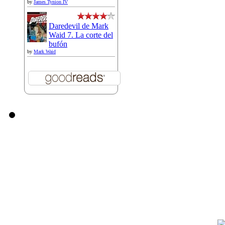
by
James Tynion IV
Daredevil de Mark
Waid 7. La corte del
bufón
by
Mark Waid