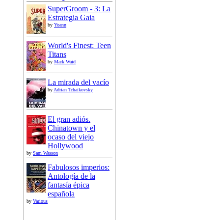
SuperGroom - 3: La
Estrategia Gaia
by
Yoann
World's Finest: Teen
Titans
by
Mark Waid
La mirada del vacío
by
Adrian Tchaikovsky
El gran adiós.
Chinatown y el
ocaso del viejo
Hollywood
by
Sam Wasson
Fabulosos imperios:
Antología de la
fantasía épica
española
by
Various