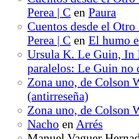
Perea | C
en
Paura
Cuentos desde el Otro
Perea | C
en
El humo en
Ursula K. Le Guin, In
paralelos: Le Guin no 
Zona uno, de Colson W
(antirreseña)
Zona uno, de Colson W
Nacho
en
Arrés
Manuel Vaguer Herna