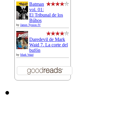
Batman
vol. 01:
El Tribunal de los
Búhos
by
James Tynion IV
Daredevil de Mark
Waid 7. La corte del
bufón
by
Mark Waid