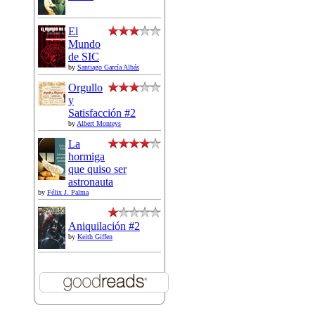
El
Mundo
de SIC
by
Santiago García Albás
Orgullo
y
Satisfacción #2
by
Albert Monteys
La
hormiga
que quiso ser
astronauta
by
Félix J. Palma
Aniquilación #2
by
Keith Giffen