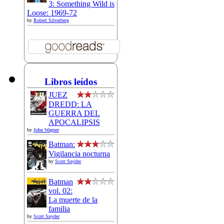
3: Something Wild is
Loose: 1969-72
by
Robert Silverberg
Libros leídos
JUEZ
DREDD: LA
GUERRA DEL
APOCALIPSIS
by
John Wagner
Batman:
Vigilancia nocturna
by
Scott Snyder
Batman
vol. 02:
La muerte de la
familia
by
Scott Snyder