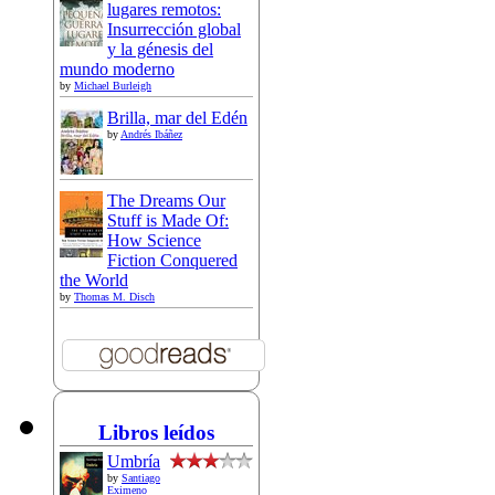
lugares remotos:
Insurrección global
y la génesis del
mundo moderno
by
Michael Burleigh
Brilla, mar del Edén
by
Andrés Ibáñez
The Dreams Our
Stuff is Made Of:
How Science
Fiction Conquered
the World
by
Thomas M. Disch
Libros leídos
Umbría
by
Santiago
Eximeno