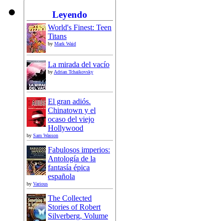
Leyendo
World's Finest: Teen
Titans
by
Mark Waid
La mirada del vacío
by
Adrian Tchaikovsky
El gran adiós.
Chinatown y el
ocaso del viejo
Hollywood
by
Sam Wasson
Fabulosos imperios:
Antología de la
fantasía épica
española
by
Various
The Collected
Stories of Robert
Silverberg, Volume