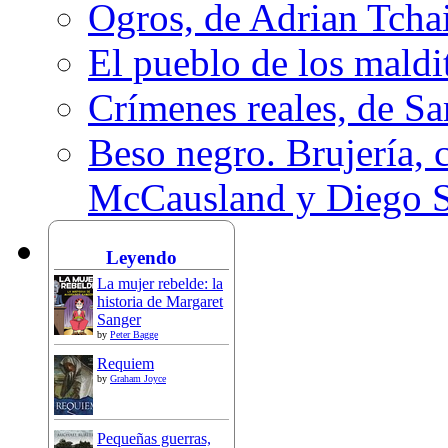
Ogros, de Adrian Tcha
El pueblo de los mald
Crímenes reales, de S
Beso negro. Brujería, c
McCausland y Diego 
Leyendo
La mujer rebelde: la
historia de Margaret
Sanger
by
Peter Bagge
Requiem
by
Graham Joyce
Pequeñas guerras,