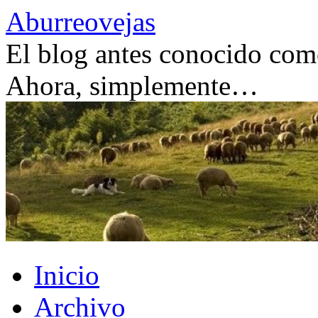
Saltar
Aburreovejas
al
contenido
El blog antes conocido como
Ahora, simplemente…
Inicio
Archivo