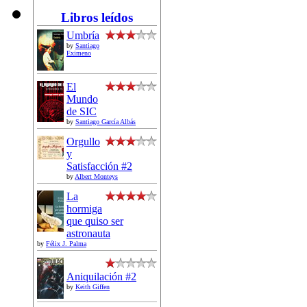
Libros leídos
Umbría
by
Santiago
Eximeno
El
Mundo
de SIC
by
Santiago García Albás
Orgullo
y
Satisfacción #2
by
Albert Monteys
La
hormiga
que quiso ser
astronauta
by
Félix J. Palma
Aniquilación #2
by
Keith Giffen