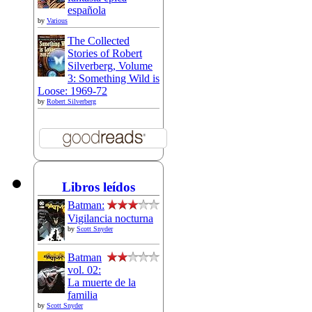
española
by
Various
The Collected
Stories of Robert
Silverberg, Volume
3: Something Wild is
Loose: 1969-72
by
Robert Silverberg
Libros leídos
Batman:
Vigilancia nocturna
by
Scott Snyder
Batman
vol. 02:
La muerte de la
familia
by
Scott Snyder