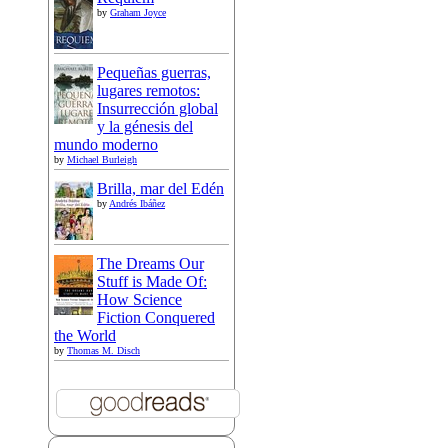
by
Graham Joyce
Pequeñas guerras,
lugares remotos:
Insurrección global
y la génesis del
mundo moderno
by
Michael Burleigh
Brilla, mar del Edén
by
Andrés Ibáñez
The Dreams Our
Stuff is Made Of:
How Science
Fiction Conquered
the World
by
Thomas M. Disch