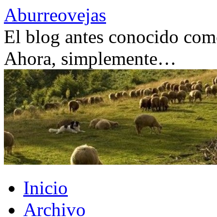
Saltar
Aburreovejas
al
contenido
El blog antes conocido como
Ahora, simplemente…
Inicio
Archivo