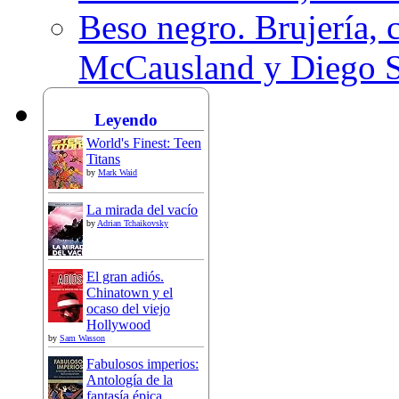
Beso negro. Brujería, c
McCausland y Diego 
Leyendo
World's Finest: Teen
Titans
by
Mark Waid
La mirada del vacío
by
Adrian Tchaikovsky
El gran adiós.
Chinatown y el
ocaso del viejo
Hollywood
by
Sam Wasson
Fabulosos imperios:
Antología de la
fantasía épica