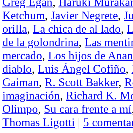
Greg Egan
,
Haruki Muraka
Ketchum
,
Javier Negrete
,
J
orilla
,
La chica de al lado
,
L
de la golondrina
,
Las menti
mercado
,
Los hijos de Anan
diablo
,
Luis Ángel Cofiño
,
Gaiman
,
R. Scott Bakker
,
R
imaginación
,
Richard K. M
Olimpo
,
Su cara frente a mí
Thomas Ligotti
|
5 comenta