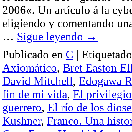
2006«. Un artículo á la cyb
eligiendo y comentando una
…
Sigue leyendo
→
Publicado en
C
|
Etiquetado
Axiomático
,
Bret Easton Ell
David Mitchell
,
Edogawa 
fin de mi vida
,
El privilegio
guerrero
,
El río de los diose
Kushner
,
Franco. Una histor