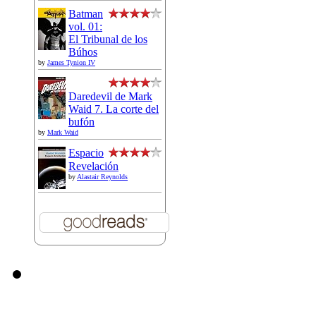
Batman
vol. 01:
El Tribunal de los
Búhos
by
James Tynion IV
Daredevil de Mark
Waid 7. La corte del
bufón
by
Mark Waid
Espacio
Revelación
by
Alastair Reynolds