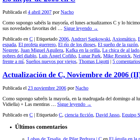
Publicada el
4 abril 2007
por
Nacho
Como supongo sabéis la mayoría, el lunes actualizamos C y lo hicimo
sus novedades favoritas del …
Sigue leyendo
→
Publicado en
C
|
Etiquetado
2006
,
Andrzej Sapkowski
,
Axiomático
,
B
espada
,
El profeta guerrero
,
El río de los dioses
,
El sueño de la razón
Negrete
,
Juan Miguel Aguilera
,
Kafka en la orilla
,
La chica de al lado
pobres del diablo
,
Luis Ángel Cofiño
,
Lunar Park
,
Mike Resnick
,
Ne
frente a mí
,
Sueños nuevos por viejos
,
Thomas Ligotti
|
5 comentarios
Actualización de C, Noviembre de 2006 (II
Publicada el
23 noviembre 2006
por
Nacho
Como supongo sabréis la mayoría, en la madrugada del domingo al lunes 
Vidiella) + Las mentiras …
Sigue leyendo
→
Publicado en
C
|
Etiquetado
C
,
ciencia ficción
,
David Jasso
,
Equipo S
Últimos comentarios
Lobas de Tesalia, de Pilar Pedraza | C
en
El águila en la 