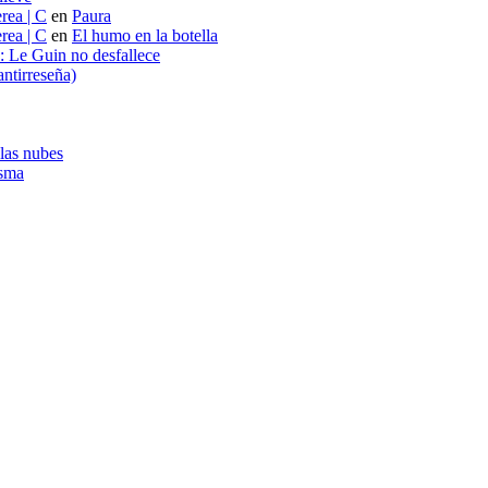
rea | C
en
Paura
rea | C
en
El humo en la botella
s: Le Guin no desfallece
ntirreseña)
 las nubes
asma