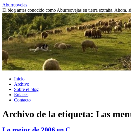
Saltar
Aburreovejas
al
El blog antes conocido como Aburreovejas en tierra extraña. Ahora,
contenido
Inicio
Archivo
Sobre el blog
Enlaces
Contacto
Archivo de la etiqueta:
Las men
Lo mejor de 2006 en C