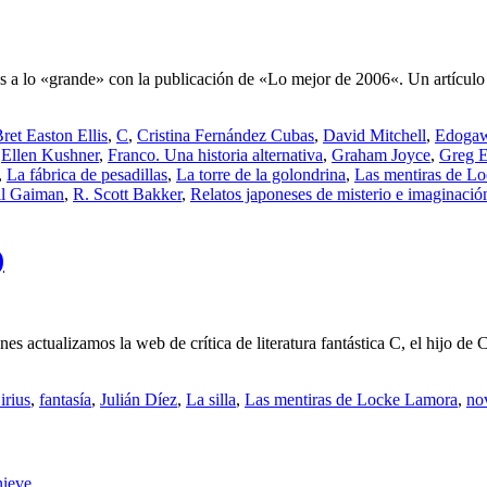
s a lo «grande» con la publicación de «Lo mejor de 2006«. Un artícul
ret Easton Ellis
,
C
,
Cristina Fernández Cubas
,
David Mitchell
,
Edoga
,
Ellen Kushner
,
Franco. Una historia alternativa
,
Graham Joyce
,
Greg 
,
La fábrica de pesadillas
,
La torre de la golondrina
,
Las mentiras de L
il Gaiman
,
R. Scott Bakker
,
Relatos japoneses de misterio e imaginació
)
actualizamos la web de crítica de literatura fantástica C, el hijo de Cy
irius
,
fantasía
,
Julián Díez
,
La silla
,
Las mentiras de Locke Lamora
,
no
nieve