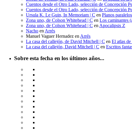
Cuentos desde el Otro Lado, selección de Concepción Pe
Cuentos desde el Otro Lado, selección de Concepción Pe
Ursula K. Le Guin, In Memoriam | C
en
Planos paralelo
Zona uno, de Colson Whitehead | C
en
Los caminantes (a
Zona uno, de Colson Whitehead | C
en
Apocalipsis Z
Nacho
en
Arrés
Manuel Vaguer Hernadez
en
Arrés
La casa del callejón, de David Mitchell | C
en
El atlas de
La casa del callejón, David Mitchell | C
en
Escritos fant
Sobre esta fecha en los últimos años...