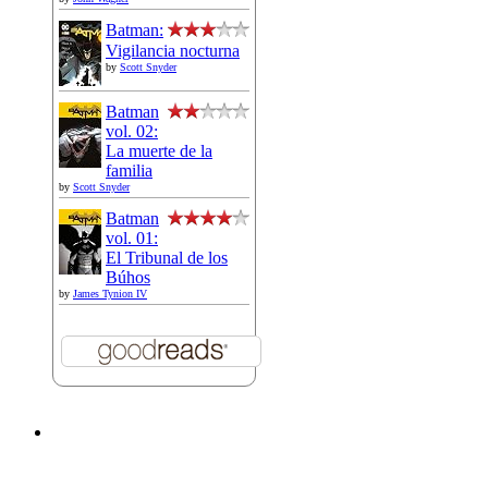
Batman:
Vigilancia nocturna
by
Scott Snyder
Batman
vol. 02:
La muerte de la
familia
by
Scott Snyder
Batman
vol. 01:
El Tribunal de los
Búhos
by
James Tynion IV