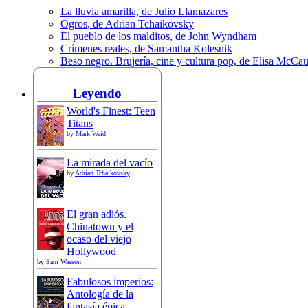
La lluvia amarilla, de Julio Llamazares
Ogros, de Adrian Tchaikovsky
El pueblo de los malditos, de John Wyndham
Crímenes reales, de Samantha Kolesnik
Beso negro. Brujería, cine y cultura pop, de Elisa McCa
Leyendo
World's Finest: Teen
Titans
by
Mark Waid
La mirada del vacío
by
Adrian Tchaikovsky
El gran adiós.
Chinatown y el
ocaso del viejo
Hollywood
by
Sam Wasson
Fabulosos imperios:
Antología de la
fantasía épica