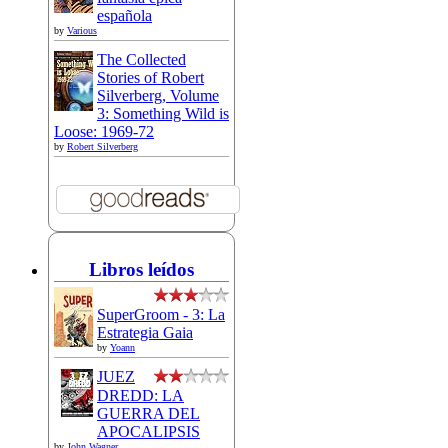
española
by
Various
The Collected
Stories of Robert
Silverberg, Volume
3: Something Wild is
Loose: 1969-72
by
Robert Silverberg
Libros leídos
SuperGroom - 3: La
Estrategia Gaia
by
Yoann
JUEZ
DREDD: LA
GUERRA DEL
APOCALIPSIS
by
John Wagner