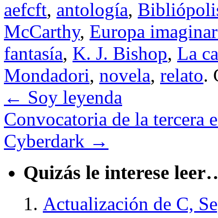
aefcft
,
antología
,
Bibliópoli
McCarthy
,
Europa imaginar
fantasía
,
K. J. Bishop
,
La ca
Mondadori
,
novela
,
relato
.
←
Soy leyenda
Convocatoria de la tercera 
Cyberdark
→
Quizás le interese leer
Actualización de C, S