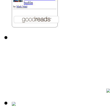
bufón
by
Mark Waid