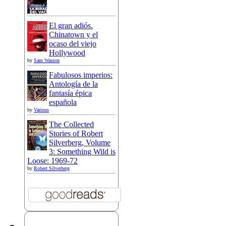
El gran adiós.
Chinatown y el
ocaso del viejo
Hollywood
by
Sam Wasson
Fabulosos imperios:
Antología de la
fantasía épica
española
by
Various
The Collected
Stories of Robert
Silverberg, Volume
3: Something Wild is
Loose: 1969-72
by
Robert Silverberg