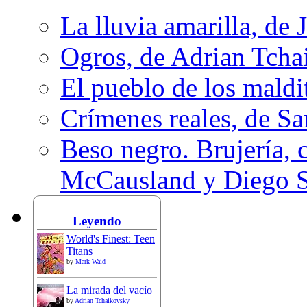
La lluvia amarilla, de 
Ogros, de Adrian Tcha
El pueblo de los mald
Crímenes reales, de S
Beso negro. Brujería, c
McCausland y Diego 
Leyendo
World's Finest: Teen
Titans
by
Mark Waid
La mirada del vacío
by
Adrian Tchaikovsky