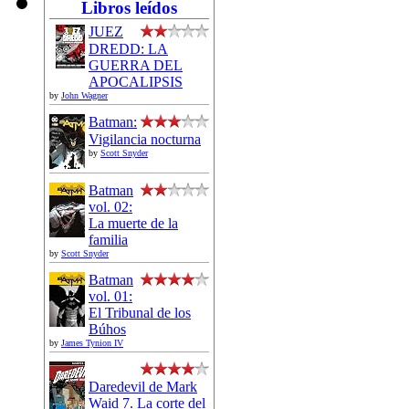
Libros leídos
JUEZ
DREDD: LA
GUERRA DEL
APOCALIPSIS
by
John Wagner
Batman:
Vigilancia nocturna
by
Scott Snyder
Batman
vol. 02:
La muerte de la
familia
by
Scott Snyder
Batman
vol. 01:
El Tribunal de los
Búhos
by
James Tynion IV
Daredevil de Mark
Waid 7. La corte del