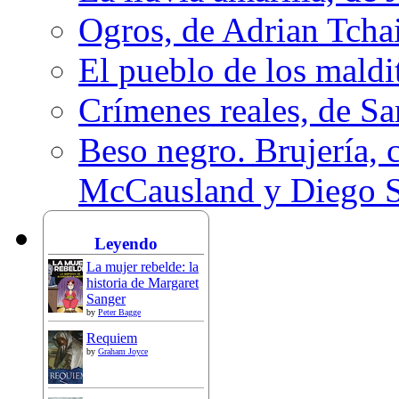
Ogros, de Adrian Tcha
El pueblo de los mald
Crímenes reales, de S
Beso negro. Brujería, c
McCausland y Diego 
Leyendo
La mujer rebelde: la
historia de Margaret
Sanger
by
Peter Bagge
Requiem
by
Graham Joyce