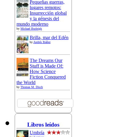
Pequeñas guerras,
lugares remotos:
Insurrección global
y la génesis del
mundo moderno
by
Michael Burleigh
Brilla, mar del Edén
by
Andrés Ibáñez
The Dreams Our
Stuff is Made Of:
How Science
Fiction Conquered
the World
by
Thomas M. Disch
Libros leídos
Umbría