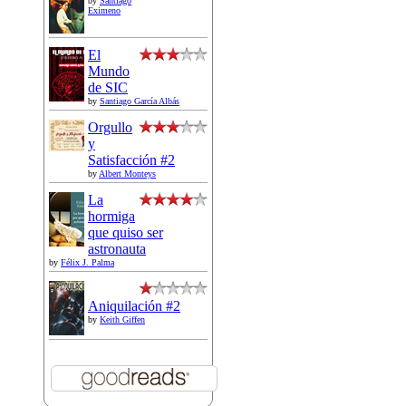
by
Santiago
Eximeno
El
Mundo
de SIC
by
Santiago García Albás
Orgullo
y
Satisfacción #2
by
Albert Monteys
La
hormiga
que quiso ser
astronauta
by
Félix J. Palma
Aniquilación #2
by
Keith Giffen