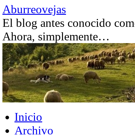
Saltar
Aburreovejas
al
contenido
El blog antes conocido como
Ahora, simplemente…
Inicio
Archivo