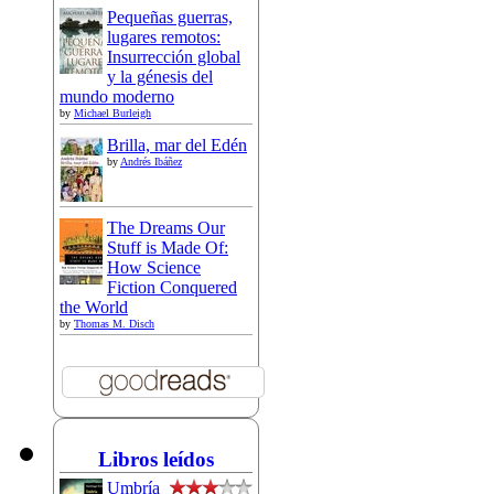
Pequeñas guerras,
lugares remotos:
Insurrección global
y la génesis del
mundo moderno
by
Michael Burleigh
Brilla, mar del Edén
by
Andrés Ibáñez
The Dreams Our
Stuff is Made Of:
How Science
Fiction Conquered
the World
by
Thomas M. Disch
Libros leídos
Umbría