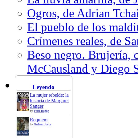
Ogros, de Adrian Tcha
El pueblo de los mald
Crímenes reales, de S
Beso negro. Brujería, c
McCausland y Diego 
Leyendo
La mujer rebelde: la
historia de Margaret
Sanger
by
Peter Bagge
Requiem
by
Graham Joyce