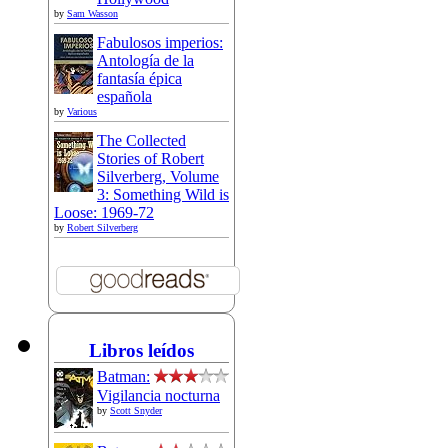
by
Sam Wasson
Fabulosos imperios:
Antología de la
fantasía épica
española
by
Various
The Collected
Stories of Robert
Silverberg, Volume
3: Something Wild is
Loose: 1969-72
by
Robert Silverberg
Libros leídos
Batman:
Vigilancia nocturna
by
Scott Snyder