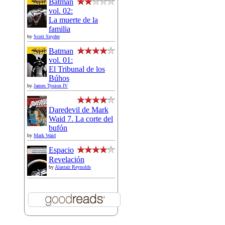
Batman
vol. 02:
La muerte de la
familia
by
Scott Snyder
Batman
vol. 01:
El Tribunal de los
Búhos
by
James Tynion IV
Daredevil de Mark
Waid 7. La corte del
bufón
by
Mark Waid
Espacio
Revelación
by
Alastair Reynolds