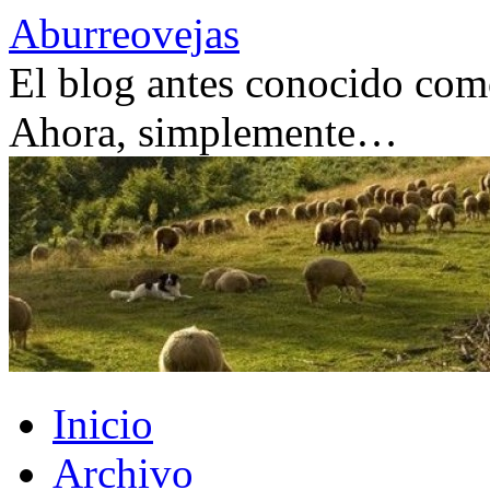
Saltar
Aburreovejas
al
contenido
El blog antes conocido como
Ahora, simplemente…
Inicio
Archivo