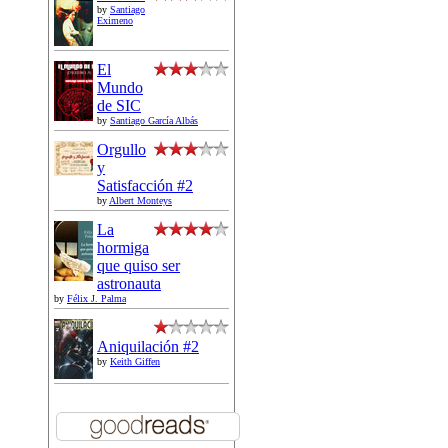
by
Santiago
Eximeno
El
Mundo
de SIC
by
Santiago García Albás
Orgullo
y
Satisfacción #2
by
Albert Monteys
La
hormiga
que quiso ser
astronauta
by
Félix J. Palma
Aniquilación #2
by
Keith Giffen