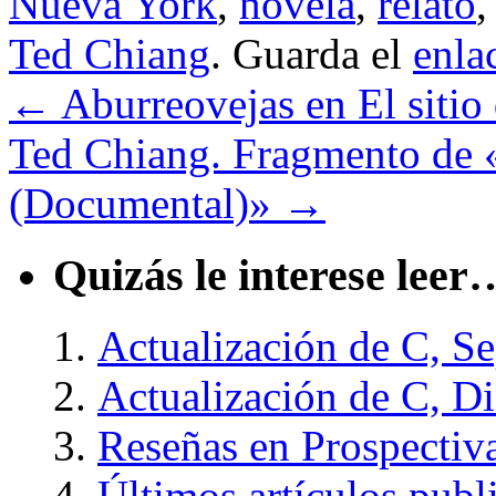
Nueva York
,
novela
,
relato
Ted Chiang
. Guarda el
enla
←
Aburreovejas en El sitio 
Ted Chiang. Fragmento de «
(Documental)»
→
Quizás le interese leer
Actualización de C, S
Actualización de C, D
Reseñas en Prospectiv
Últimos artículos publ