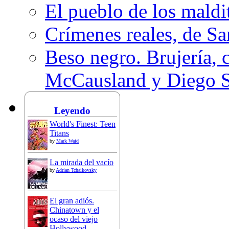
El pueblo de los mald
Crímenes reales, de S
Beso negro. Brujería, c
McCausland y Diego 
Leyendo
World's Finest: Teen
Titans
by
Mark Waid
La mirada del vacío
by
Adrian Tchaikovsky
El gran adiós.
Chinatown y el
ocaso del viejo
Hollywood