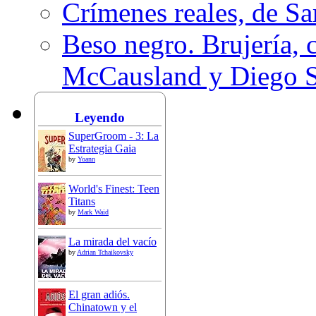
Crímenes reales, de S
Beso negro. Brujería, c
McCausland y Diego 
Leyendo
SuperGroom - 3: La
Estrategia Gaia
by
Yoann
World's Finest: Teen
Titans
by
Mark Waid
La mirada del vacío
by
Adrian Tchaikovsky
El gran adiós.
Chinatown y el