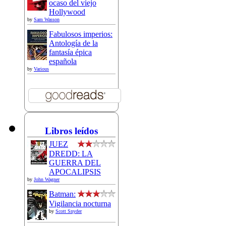
ocaso del viejo
Hollywood
by
Sam Wasson
Fabulosos imperios:
Antología de la
fantasía épica
española
by
Various
Libros leídos
JUEZ
DREDD: LA
GUERRA DEL
APOCALIPSIS
by
John Wagner
Batman:
Vigilancia nocturna
by
Scott Snyder