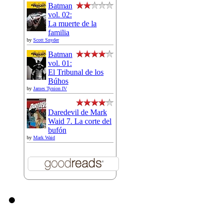
Batman
vol. 02:
La muerte de la
familia
by
Scott Snyder
Batman
vol. 01:
El Tribunal de los
Búhos
by
James Tynion IV
Daredevil de Mark
Waid 7. La corte del
bufón
by
Mark Waid