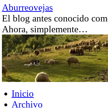
Saltar
Aburreovejas
al
contenido
El blog antes conocido como
Ahora, simplemente…
Inicio
Archivo