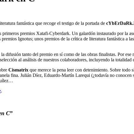
 literatura fantástica que recoge el testigo de la portada de
cYbErDaRk
s primeros premios Xatafi-Cyberdark. Un galardón instaurado por la asoci
remios Ignotus; unos premios de la crítica de literatura fantástica a l
 la difusión tanto del premio en sí como de las obras finalistas. Por 
lección al análisis de nuestros colaboradores, incluyendo la totalidad d
sobre
Cismatrix
que merece la pena leer con detenimiento. Sobre todo s
la fina. Julián Díez, Eduardo-Martín Larequi (¿todavía no conocen su 
Quílez…
e
.
en C
”