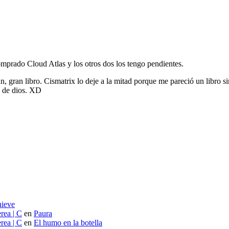
omprado Cloud Atlas y los otros dos los tengo pendientes.
gran libro. Cismatrix lo deje a la mitad porque me pareció un libro s
as de dios. XD
nieve
rea | C
en
Paura
rea | C
en
El humo en la botella