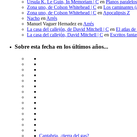
Ursula K. Le Guin, In Memoriam | C
en
Planos paralelo
Zona uno, de Colson Whitehead | C
en
Los caminantes (a
Zona uno, de Colson Whitehead | C
en
Apocalipsis Z
Nacho
en
Arrés
Manuel Vaguer Hernadez
en
Arrés
La casa del callejón, de David Mitchell | C
en
El atlas de
La casa del callejón, David Mitchell | C
en
Escritos fant
Sobre esta fecha en los últimos años...
Cantabria, ¿tierra del gas?