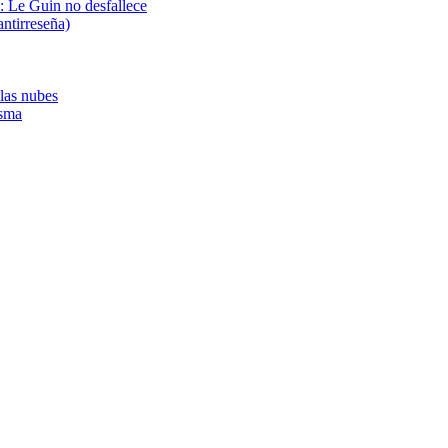
s: Le Guin no desfallece
ntirreseña)
 las nubes
asma