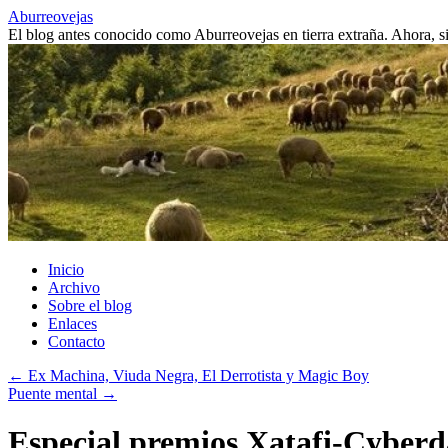
Saltar
Aburreovejas
al
El blog antes conocido como Aburreovejas en tierra extraña. Ahora,
contenido
Inicio
Archivo
Sobre el blog
Enlaces
Contacto
←
Ex Machina, Viuda Negra, El Derrotista y Magic Boy
Puente mental
→
Especial premios Xatafi-Cyberd