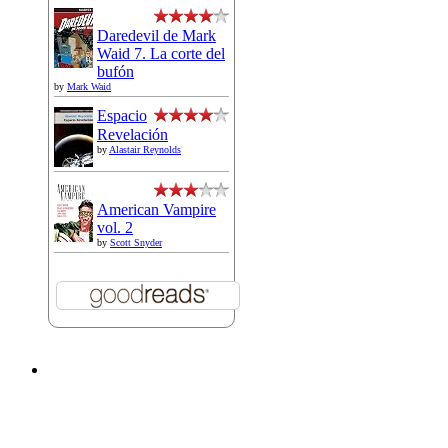
Daredevil de Mark
Waid 7. La corte del
bufón
by
Mark Waid
Espacio
Revelación
by
Alastair Reynolds
American Vampire
vol. 2
by
Scott Snyder