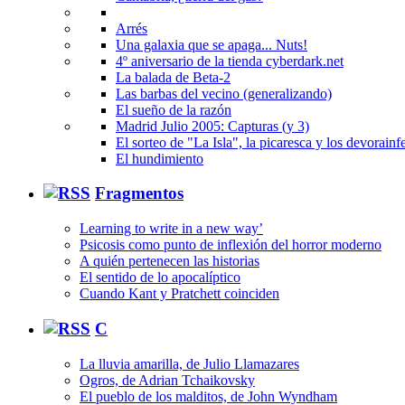
Arrés
Una galaxia que se apaga... Nuts!
4º aniversario de la tienda cyberdark.net
La balada de Beta-2
Las barbas del vecino (generalizando)
El sueño de la razón
Madrid Julio 2005: Capturas (y 3)
El sorteo de "La Isla", la picaresca y los devorainfe
El hundimiento
Fragmentos
Learning to write in a new way’
Psicosis como punto de inflexión del horror moderno
A quién pertenecen las historias
El sentido de lo apocalíptico
Cuando Kant y Pratchett coinciden
C
La lluvia amarilla, de Julio Llamazares
Ogros, de Adrian Tchaikovsky
El pueblo de los malditos, de John Wyndham