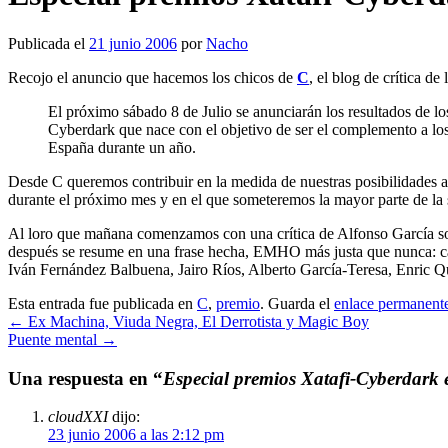
Publicada el
21 junio 2006
por
Nacho
Recojo el anuncio que hacemos los chicos de
C
, el blog de crítica de
El próximo sábado 8 de Julio se anunciarán los resultados de lo
Cyberdark que nace con el objetivo de ser el complemento a los p
España durante un año.
Desde C queremos contribuir en la medida de nuestras posibilidades a
durante el próximo mes y en el que someteremos la mayor parte de la se
Al loro que mañana comenzamos con una crítica de Alfonso García 
después se resume en una frase hecha, EMHO más justa que nunca: cane
Iván Fernández Balbuena, Jairo Ríos, Alberto García-Teresa, Enric 
Esta entrada fue publicada en
C
,
premio
. Guarda el
enlace permanent
←
Ex Machina, Viuda Negra, El Derrotista y Magic Boy
Puente mental
→
Una respuesta en “
Especial premios Xatafi-Cyberdark 
cloudXXI
dijo:
23 junio 2006 a las 2:12 pm