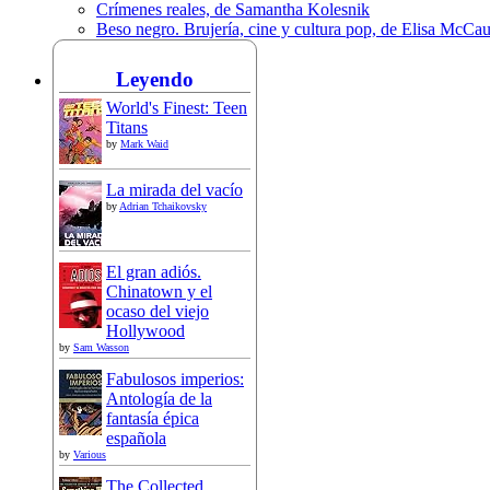
Crímenes reales, de Samantha Kolesnik
Beso negro. Brujería, cine y cultura pop, de Elisa McCa
Leyendo
World's Finest: Teen
Titans
by
Mark Waid
La mirada del vacío
by
Adrian Tchaikovsky
El gran adiós.
Chinatown y el
ocaso del viejo
Hollywood
by
Sam Wasson
Fabulosos imperios:
Antología de la
fantasía épica
española
by
Various
The Collected