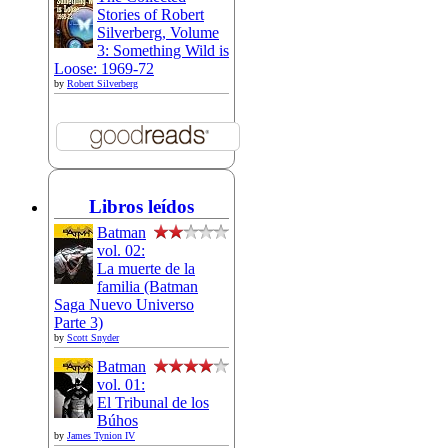
Stories of Robert
Silverberg, Volume
3: Something Wild is
Loose: 1969-72
by
Robert Silverberg
Libros leídos
Batman
vol. 02:
La muerte de la
familia (Batman
Saga Nuevo Universo
Parte 3)
by
Scott Snyder
Batman
vol. 01:
El Tribunal de los
Búhos
by
James Tynion IV