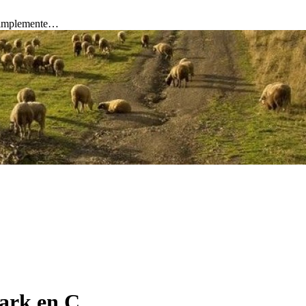
 simplemente…
ark en C