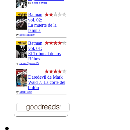
by
Scott Snyder
Batman
vol. 02:
La muerte de la
familia
by
Scott Snyder
Batman
vol. 01:
El Tribunal de los
Búhos
by
James Tynion IV
Daredevil de Mark
Waid 7. La corte del
bufón
by
Mark Waid