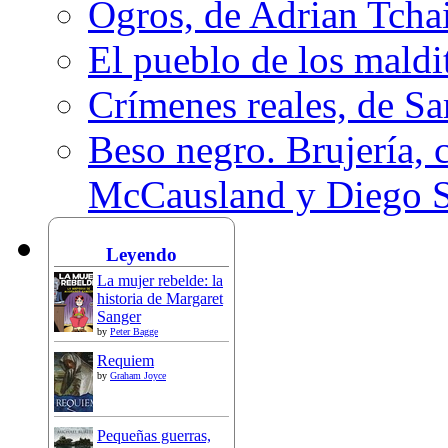
Ogros, de Adrian Tcha
El pueblo de los mald
Crímenes reales, de S
Beso negro. Brujería, c
McCausland y Diego 
Leyendo
La mujer rebelde: la
historia de Margaret
Sanger
by
Peter Bagge
Requiem
by
Graham Joyce
Pequeñas guerras,