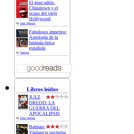
El gran adiós.
Chinatown y el
ocaso del viejo
Hollywood
by
Sam Wasson
Fabulosos imperios:
Antología de la
fantasía épica
española
by
Various
Libros leídos
JUEZ
DREDD: LA
GUERRA DEL
APOCALIPSIS
by
John Wagner
Batman:
Vigilancia nocturna