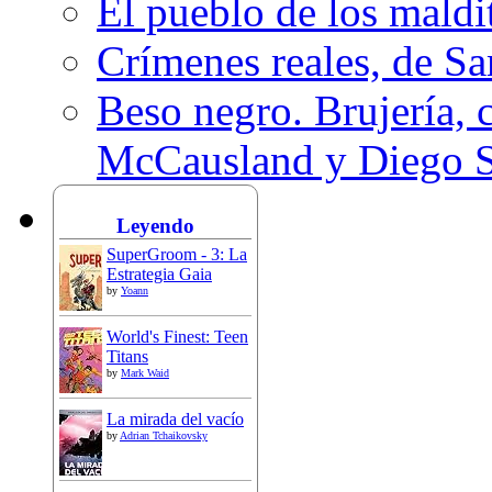
El pueblo de los mald
Crímenes reales, de S
Beso negro. Brujería, c
McCausland y Diego 
Leyendo
SuperGroom - 3: La
Estrategia Gaia
by
Yoann
World's Finest: Teen
Titans
by
Mark Waid
La mirada del vacío
by
Adrian Tchaikovsky