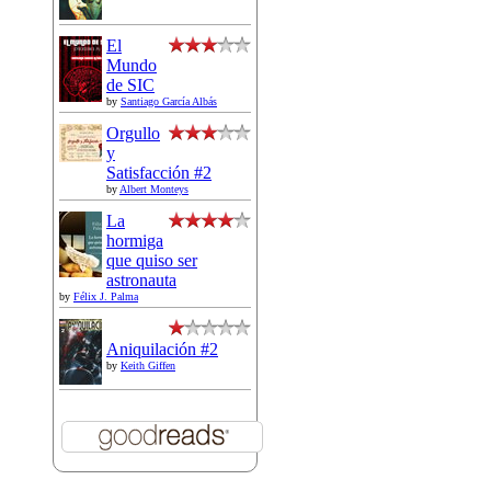
El
Mundo
de SIC
by
Santiago García Albás
Orgullo
y
Satisfacción #2
by
Albert Monteys
La
hormiga
que quiso ser
astronauta
by
Félix J. Palma
Aniquilación #2
by
Keith Giffen