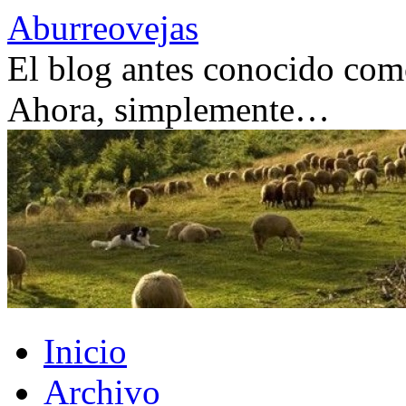
Saltar
Aburreovejas
al
contenido
El blog antes conocido como
Ahora, simplemente…
Inicio
Archivo