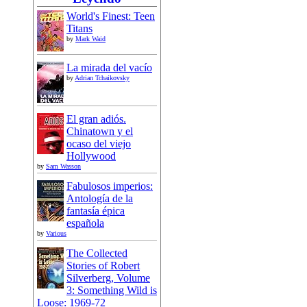
World's Finest: Teen
Titans
by
Mark Waid
La mirada del vacío
by
Adrian Tchaikovsky
El gran adiós.
Chinatown y el
ocaso del viejo
Hollywood
by
Sam Wasson
Fabulosos imperios:
Antología de la
fantasía épica
española
by
Various
The Collected
Stories of Robert
Silverberg, Volume
3: Something Wild is
Loose: 1969-72