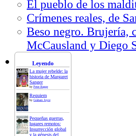
El pueblo de los mald
Crímenes reales, de S
Beso negro. Brujería, c
McCausland y Diego 
Leyendo
La mujer rebelde: la
historia de Margaret
Sanger
by
Peter Bagge
Requiem
by
Graham Joyce
Pequeñas guerras,
lugares remotos:
Insurrección global
y la génesis del