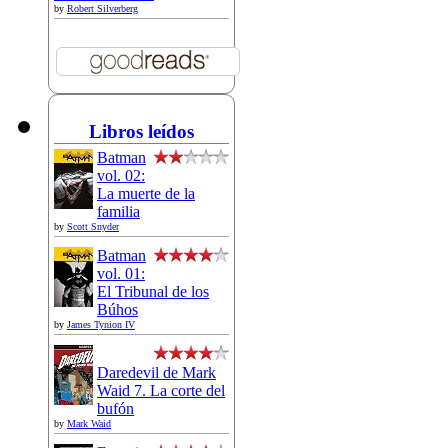
by
Robert Silverberg
Libros leídos
Batman
vol. 02:
La muerte de la
familia
by
Scott Snyder
Batman
vol. 01:
El Tribunal de los
Búhos
by
James Tynion IV
Daredevil de Mark
Waid 7. La corte del
bufón
by
Mark Waid