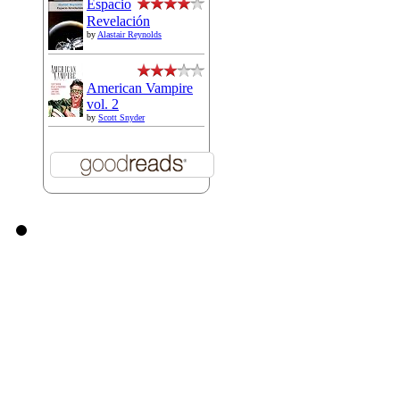
Espacio
Revelación
by
Alastair Reynolds
American Vampire
vol. 2
by
Scott Snyder