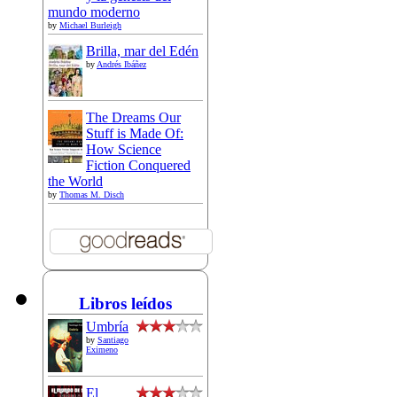
mundo moderno
by
Michael Burleigh
Brilla, mar del Edén
by
Andrés Ibáñez
The Dreams Our
Stuff is Made Of:
How Science
Fiction Conquered
the World
by
Thomas M. Disch
Libros leídos
Umbría
by
Santiago
Eximeno
El