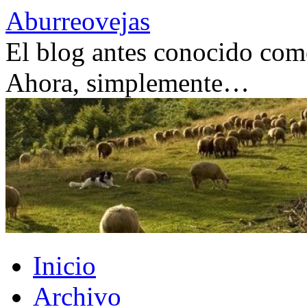
Saltar
Aburreovejas
al
contenido
El blog antes conocido como
Ahora, simplemente…
Inicio
Archivo