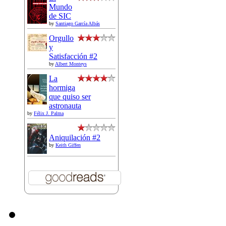
Mundo
de SIC
by
Santiago García Albás
Orgullo
y
Satisfacción #2
by
Albert Monteys
La
hormiga
que quiso ser
astronauta
by
Félix J. Palma
Aniquilación #2
by
Keith Giffen