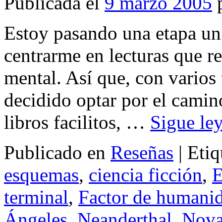
Publicada el
9 marzo 2005
Estoy pasando una etapa un 
centrarme en lecturas que r
mental. Así que, con varios 
decidido optar por el camin
libros facilitos, …
Sigue le
Publicado en
Reseñas
|
Etiq
esquemas
,
ciencia ficción
,
E
terminal
,
Factor de humani
Ángeles
,
Neanderthal
,
Nova