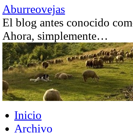
Saltar
Aburreovejas
al
contenido
El blog antes conocido como
Ahora, simplemente…
Inicio
Archivo