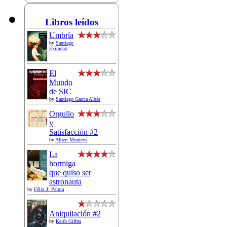
Libros leídos
Umbría
by
Santiago
Eximeno
El
Mundo
de SIC
by
Santiago García Albás
Orgullo
y
Satisfacción #2
by
Albert Monteys
La
hormiga
que quiso ser
astronauta
by
Félix J. Palma
Aniquilación #2
by
Keith Giffen