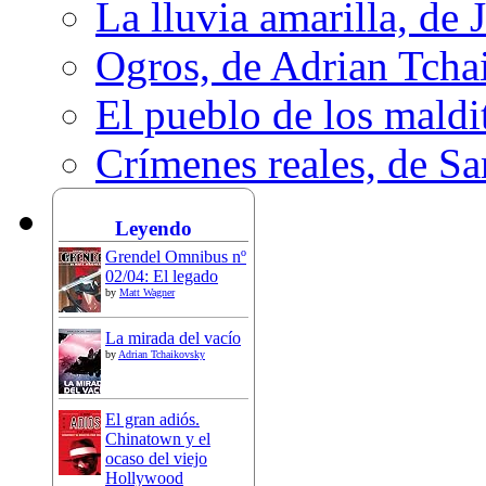
La lluvia amarilla, de 
Ogros, de Adrian Tcha
El pueblo de los mald
Crímenes reales, de S
Leyendo
Grendel Omnibus nº
02/04: El legado
by
Matt Wagner
La mirada del vacío
by
Adrian Tchaikovsky
El gran adiós.
Chinatown y el
ocaso del viejo
Hollywood