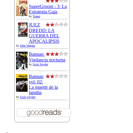
SuperGroom - 3: La
Estrategia Gaia
by
Yoann
JUEZ
DREDD: LA
GUERRA DEL
APOCALIPSIS
by
John Wagner
Batman:
Vigilancia nocturna
by
Scott Snyder
Batman
vol. 02:
La muerte de la
familia
by
Scott Snyder