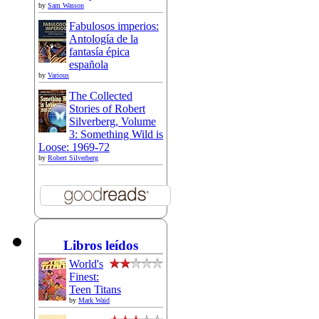
by
Sam Wasson
Fabulosos imperios:
Antología de la
fantasía épica
española
by
Various
The Collected
Stories of Robert
Silverberg, Volume
3: Something Wild is
Loose: 1969-72
by
Robert Silverberg
Libros leídos
World's
Finest:
Teen Titans
by
Mark Waid