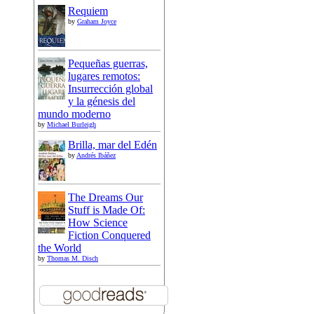
Requiem
by
Graham Joyce
Pequeñas guerras,
lugares remotos:
Insurrección global
y la génesis del
mundo moderno
by
Michael Burleigh
Brilla, mar del Edén
by
Andrés Ibáñez
The Dreams Our
Stuff is Made Of:
How Science
Fiction Conquered
the World
by
Thomas M. Disch