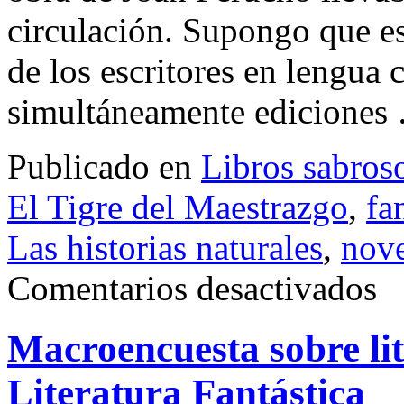
circulación. Supongo que es
de los escritores en lengua 
simultáneamente edicione
Publicado en
Libros sabros
El Tigre del Maestrazgo
,
fa
Las historias naturales
,
nove
en
Comentarios desactivados
Las
histo
natu
Macroencuesta sobre lit
Literatura Fantástica