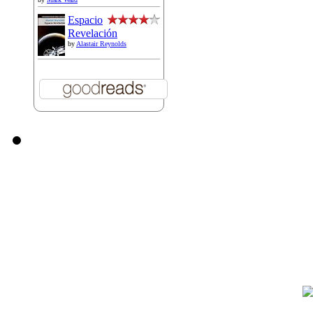
Espacio
Revelación
by
Alastair Reynolds