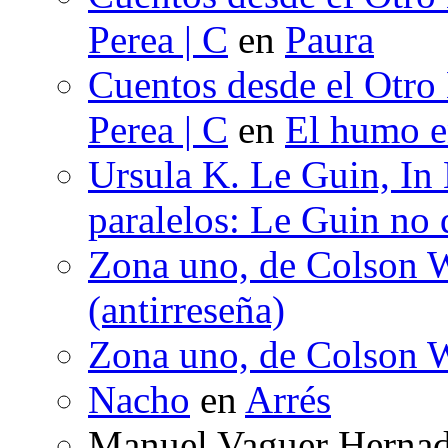
Perea | C
en
Paura
Cuentos desde el Otro
Perea | C
en
El humo en
Ursula K. Le Guin, In
paralelos: Le Guin no 
Zona uno, de Colson W
(antirreseña)
Zona uno, de Colson W
Nacho
en
Arrés
Manuel Vaguer Herna