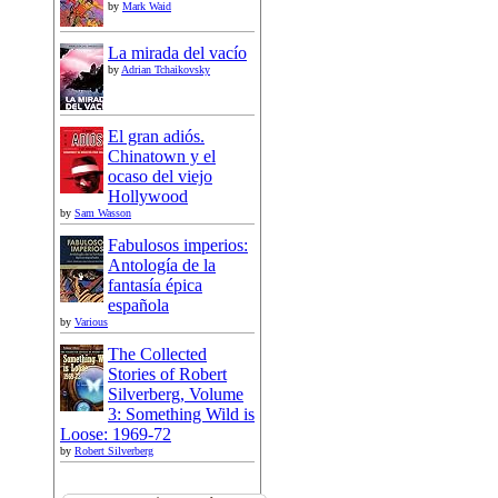
by
Mark Waid
La mirada del vacío
by
Adrian Tchaikovsky
El gran adiós.
Chinatown y el
ocaso del viejo
Hollywood
by
Sam Wasson
Fabulosos imperios:
Antología de la
fantasía épica
española
by
Various
The Collected
Stories of Robert
Silverberg, Volume
3: Something Wild is
Loose: 1969-72
by
Robert Silverberg