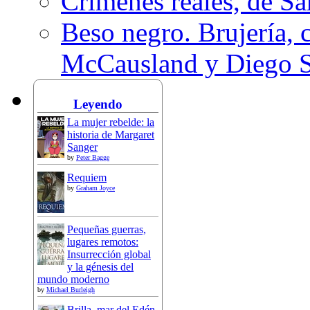
Crímenes reales, de S
Beso negro. Brujería, c
McCausland y Diego 
Leyendo
La mujer rebelde: la
historia de Margaret
Sanger
by
Peter Bagge
Requiem
by
Graham Joyce
Pequeñas guerras,
lugares remotos:
Insurrección global
y la génesis del
mundo moderno
by
Michael Burleigh
Brilla, mar del Edén