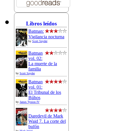
Libros leídos
Batman:
Vigilancia nocturna
by
Scott Snyder
Batman
vol. 02:
La muerte de la
familia
by
Scott Snyder
Batman
vol. 01:
El Tribunal de los
Búhos
by
James Tynion IV
Daredevil de Mark
Waid 7. La corte del
bufón
by
Mark Waid