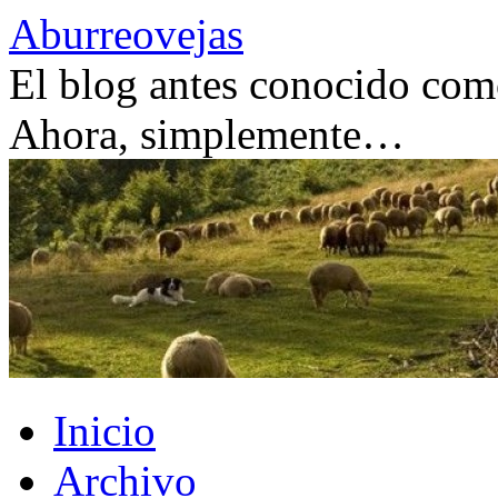
Saltar
Aburreovejas
al
contenido
El blog antes conocido como
Ahora, simplemente…
Inicio
Archivo