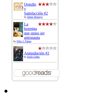
Orgullo
y
Satisfacción #2
by
Albert Monteys
La
hormiga
que quiso ser
astronauta
by
Félix J. Palma
Aniquilación #2
by
Keith Giffen