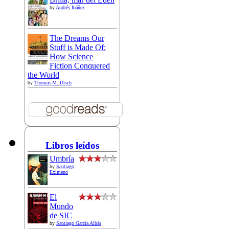
by
Andrés Ibáñez
The Dreams Our
Stuff is Made Of:
How Science
Fiction Conquered
the World
by
Thomas M. Disch
Libros leídos
Umbría
by
Santiago
Eximeno
El
Mundo
de SIC
by
Santiago García Albás