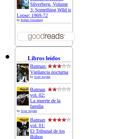
Silverberg, Volume
3: Something Wild is
Loose: 1969-72
by
Robert Silverberg
Libros leídos
Batman:
Vigilancia nocturna
by
Scott Snyder
Batman
vol. 02:
La muerte de la
familia
by
Scott Snyder
Batman
vol. 01:
El Tribunal de los
Búhos