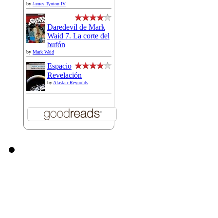
by
James Tynion IV
Daredevil de Mark
Waid 7. La corte del
bufón
by
Mark Waid
Espacio
Revelación
by
Alastair Reynolds