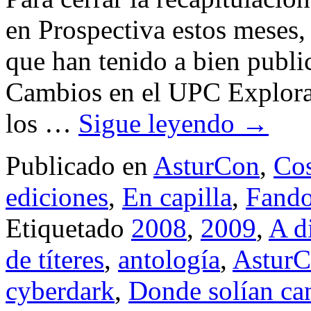
en Prospectiva estos meses, 
que han tenido a bien publ
Cambios en el UPC Explora
los …
Sigue leyendo
→
Publicado en
AsturCon
,
Cos
ediciones
,
En capilla
,
Fand
Etiquetado
2008
,
2009
,
A d
de títeres
,
antología
,
Astur
cyberdark
,
Donde solían can