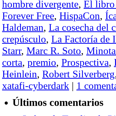
hombre divergente
,
El libr
Forever Free
,
HispaCon
,
Íc
Haldeman
,
La cosecha del 
crepúsculo
,
La Factoría de 
Starr
,
Marc R. Soto
,
Minota
corta
,
premio
,
Prospectiva
,
Heinlein
,
Robert Silverberg
xatafi-cyberdark
|
1 coment
Últimos comentarios