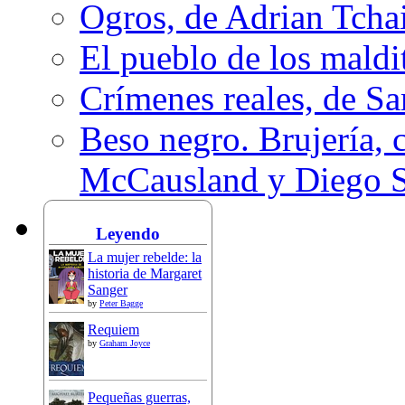
Ogros, de Adrian Tcha
El pueblo de los mald
Crímenes reales, de S
Beso negro. Brujería, c
McCausland y Diego 
Leyendo
La mujer rebelde: la
historia de Margaret
Sanger
by
Peter Bagge
Requiem
by
Graham Joyce
Pequeñas guerras,