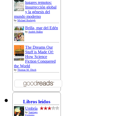
lugares remotos:
Insurrección global
y la génesis del
mundo moderno
by
Michael Burleigh
Brilla, mar del Edén
by
Andrés Ibáñez
The Dreams Our
Stuff is Made Of:
How Science
Fiction Conquered
the World
by
Thomas M. Disch
Libros leídos
Umbría
by
Santiago
Eximeno