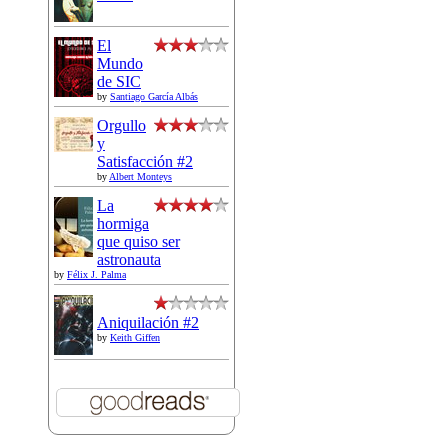
El
Mundo
de SIC
by
Santiago García Albás
Orgullo
y
Satisfacción #2
by
Albert Monteys
La
hormiga
que quiso ser
astronauta
by
Félix J. Palma
Aniquilación #2
by
Keith Giffen