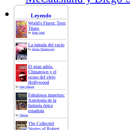
Leyendo
World's Finest: Teen
Titans
by
Mark Waid
La mirada del vacío
by
Adrian Tchaikovsky
El gran adiós.
Chinatown y el
ocaso del viejo
Hollywood
by
Sam Wasson
Fabulosos imperios:
Antología de la
fantasía épica
española
by
Various
The Collected
Stories of Robert