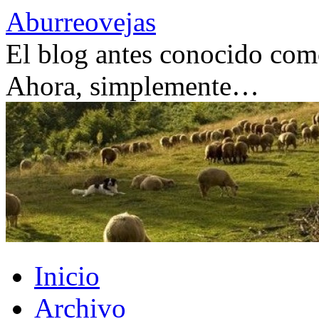
Saltar
Aburreovejas
al
contenido
El blog antes conocido como
Ahora, simplemente…
Inicio
Archivo