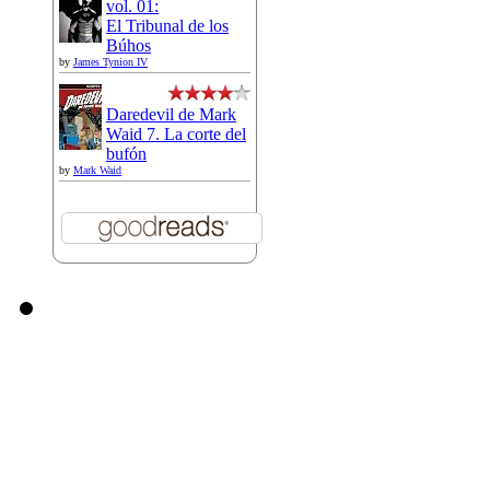
vol. 01:
El Tribunal de los
Búhos
by
James Tynion IV
Daredevil de Mark
Waid 7. La corte del
bufón
by
Mark Waid