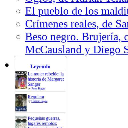
El pueblo de los mald
Crímenes reales, de S
Beso negro. Brujería, c
McCausland y Diego 
Leyendo
La mujer rebelde: la
historia de Margaret
Sanger
by
Peter Bagge
Requiem
by
Graham Joyce
Pequeñas guerras,
lugares remotos: