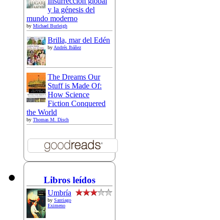
Insurrección global
y la génesis del
mundo moderno
by
Michael Burleigh
Brilla, mar del Edén
by
Andrés Ibáñez
The Dreams Our
Stuff is Made Of:
How Science
Fiction Conquered
the World
by
Thomas M. Disch
Libros leídos
Umbría
by
Santiago
Eximeno