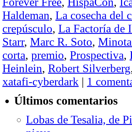
Forever Free
,
HispaCon
,
Íc
Haldeman
,
La cosecha del 
crepúsculo
,
La Factoría de 
Starr
,
Marc R. Soto
,
Minota
corta
,
premio
,
Prospectiva
,
Heinlein
,
Robert Silverberg
xatafi-cyberdark
|
1 coment
Últimos comentarios
Lobas de Tesalia, de Pi