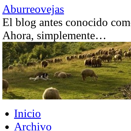
Saltar
Aburreovejas
al
contenido
El blog antes conocido como
Ahora, simplemente…
Inicio
Archivo