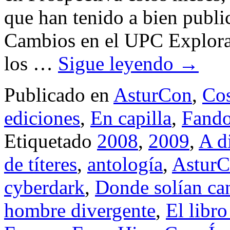
que han tenido a bien publ
Cambios en el UPC Explora
los …
Sigue leyendo
→
Publicado en
AsturCon
,
Cos
ediciones
,
En capilla
,
Fand
Etiquetado
2008
,
2009
,
A d
de títeres
,
antología
,
Astur
cyberdark
,
Donde solían can
hombre divergente
,
El libr