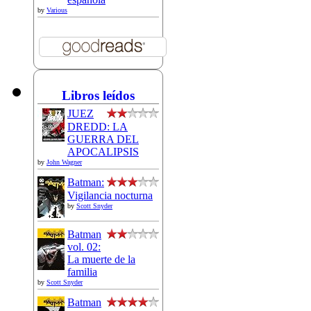
by
Various
Libros leídos
JUEZ
DREDD: LA
GUERRA DEL
APOCALIPSIS
by
John Wagner
Batman:
Vigilancia nocturna
by
Scott Snyder
Batman
vol. 02:
La muerte de la
familia
by
Scott Snyder
Batman