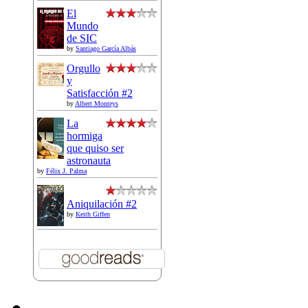
El
Mundo
de SIC
by
Santiago García Albás
Orgullo
y
Satisfacción #2
by
Albert Monteys
La
hormiga
que quiso ser
astronauta
by
Félix J. Palma
Aniquilación #2
by
Keith Giffen