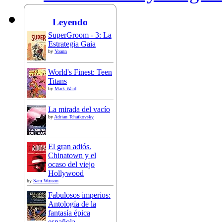
Leyendo
SuperGroom - 3: La
Estrategia Gaia
by
Yoann
World's Finest: Teen
Titans
by
Mark Waid
La mirada del vacío
by
Adrian Tchaikovsky
El gran adiós.
Chinatown y el
ocaso del viejo
Hollywood
by
Sam Wasson
Fabulosos imperios:
Antología de la
fantasía épica
española