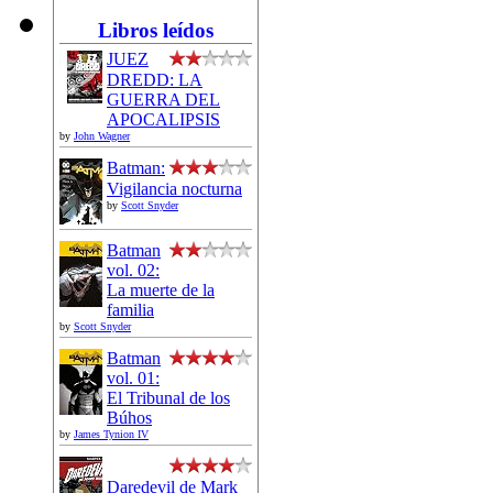
Libros leídos
JUEZ
DREDD: LA
GUERRA DEL
APOCALIPSIS
by
John Wagner
Batman:
Vigilancia nocturna
by
Scott Snyder
Batman
vol. 02:
La muerte de la
familia
by
Scott Snyder
Batman
vol. 01:
El Tribunal de los
Búhos
by
James Tynion IV
Daredevil de Mark