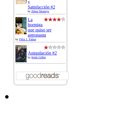
y
Satisfacción #2
by
Albert Monteys
La
hormiga
que quiso ser
astronauta
by
Félix J. Palma
Aniquilación #2
by
Keith Giffen