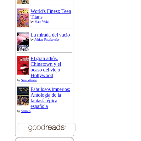
World's Finest: Teen
Titans
by
Mark Waid
La mirada del vacío
by
Adrian Tchaikovsky
El gran adiós.
Chinatown y el
ocaso del viejo
Hollywood
by
Sam Wasson
Fabulosos imperios:
Antología de la
fantasía épica
española
by
Various