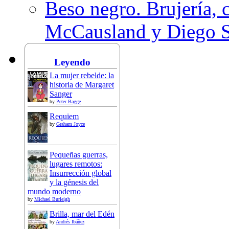
Beso negro. Brujería, c
McCausland y Diego 
Leyendo
La mujer rebelde: la
historia de Margaret
Sanger
by
Peter Bagge
Requiem
by
Graham Joyce
Pequeñas guerras,
lugares remotos:
Insurrección global
y la génesis del
mundo moderno
by
Michael Burleigh
Brilla, mar del Edén
by
Andrés Ibáñez