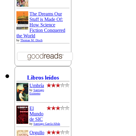
The Dreams Our
Stuff is Made Of:
How Science
Fiction Conquered
the World
by
Thomas M. Disch
Libros leídos
Umbría
by
Santiago
Eximeno
El
Mundo
de SIC
by
Santiago García Albás
Orgullo