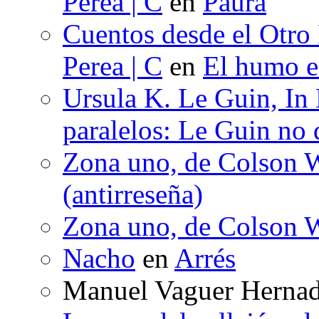
Perea | C
en
Paura
Cuentos desde el Otro
Perea | C
en
El humo en
Ursula K. Le Guin, In
paralelos: Le Guin no 
Zona uno, de Colson W
(antirreseña)
Zona uno, de Colson W
Nacho
en
Arrés
Manuel Vaguer Herna