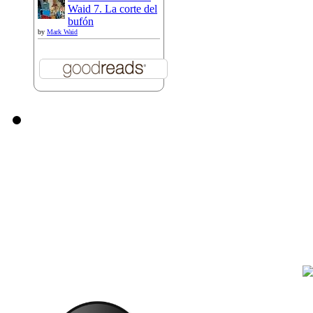
Waid 7. La corte del
bufón
by
Mark Waid