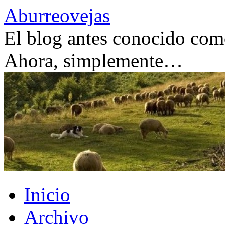
Saltar
Aburreovejas
al
contenido
El blog antes conocido como
Ahora, simplemente…
Inicio
Archivo