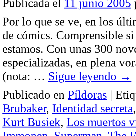
Publicada el
11 junio 2005
Por lo que se ve, en los últ
de cómics. Comprensible si
estamos. Con unas 300 nove
especializadas, en plena vo
(nota: …
Sigue leyendo
→
Publicado en
Píldoras
|
Eti
Brubaker
,
Identidad secreta
Kurt Busiek
,
Los muertos v
Immonen
,
Superman
,
The F