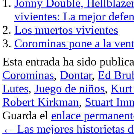
Jonny Double, Hellblazer
vivientes: La mejor def
Los muertos vivientes
Corominas pone a la vent
Esta entrada ha sido public
Corominas
,
Dontar
,
Ed Bru
Lutes
,
Juego de niños
,
Kurt
Robert Kirkman
,
Stuart Im
Guarda el
enlace permanent
←
Las mejores historietas 