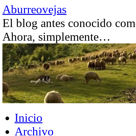
Saltar
Aburreovejas
al
contenido
El blog antes conocido como
Ahora, simplemente…
Inicio
Archivo