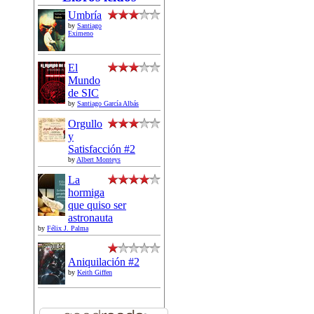
Umbría
by
Santiago
Eximeno
El
Mundo
de SIC
by
Santiago García Albás
Orgullo
y
Satisfacción #2
by
Albert Monteys
La
hormiga
que quiso ser
astronauta
by
Félix J. Palma
Aniquilación #2
by
Keith Giffen