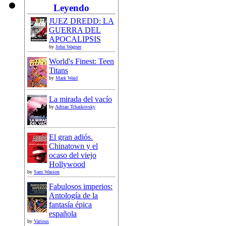
Leyendo
JUEZ DREDD: LA
GUERRA DEL
APOCALIPSIS
by
John Wagner
World's Finest: Teen
Titans
by
Mark Waid
La mirada del vacío
by
Adrian Tchaikovsky
El gran adiós.
Chinatown y el
ocaso del viejo
Hollywood
by
Sam Wasson
Fabulosos imperios:
Antología de la
fantasía épica
española
by
Various