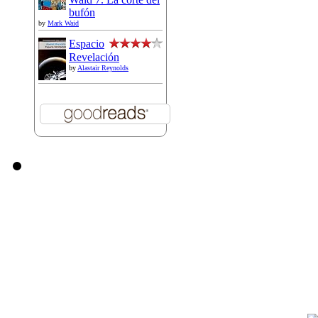
bufón
by
Mark Waid
Espacio
Revelación
by
Alastair Reynolds