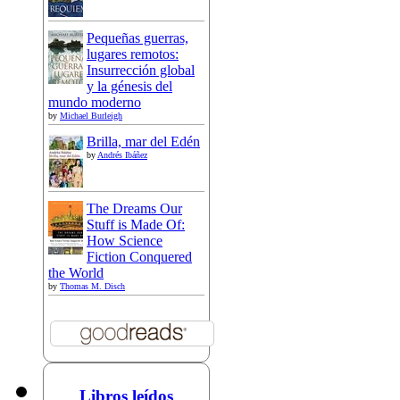
Pequeñas guerras,
lugares remotos:
Insurrección global
y la génesis del
mundo moderno
by
Michael Burleigh
Brilla, mar del Edén
by
Andrés Ibáñez
The Dreams Our
Stuff is Made Of:
How Science
Fiction Conquered
the World
by
Thomas M. Disch
Libros leídos