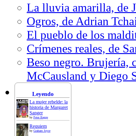
La lluvia amarilla, de 
Ogros, de Adrian Tcha
El pueblo de los mald
Crímenes reales, de S
Beso negro. Brujería, c
McCausland y Diego 
Leyendo
La mujer rebelde: la
historia de Margaret
Sanger
by
Peter Bagge
Requiem
by
Graham Joyce