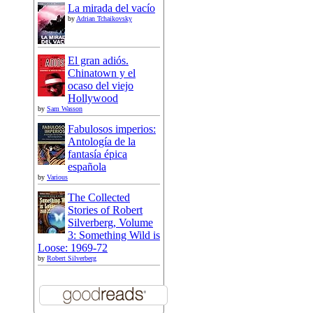
La mirada del vacío
by
Adrian Tchaikovsky
El gran adiós.
Chinatown y el
ocaso del viejo
Hollywood
by
Sam Wasson
Fabulosos imperios:
Antología de la
fantasía épica
española
by
Various
The Collected
Stories of Robert
Silverberg, Volume
3: Something Wild is
Loose: 1969-72
by
Robert Silverberg