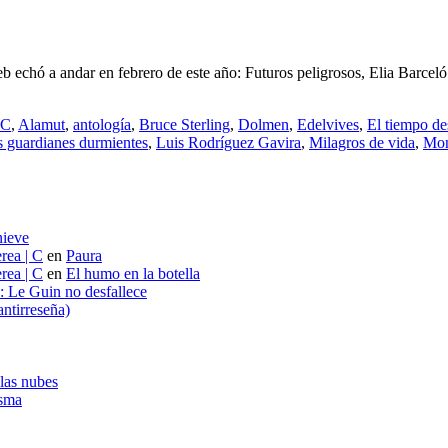
eb echó a andar en febrero de este año: Futuros peligrosos, Elia Barc
EC
,
Alamut
,
antología
,
Bruce Sterling
,
Dolmen
,
Edelvives
,
El tiempo de
 guardianes durmientes
,
Luis Rodríguez Gavira
,
Milagros de vida
,
Mon
nieve
rea | C
en
Paura
rea | C
en
El humo en la botella
s: Le Guin no desfallece
ntirreseña)
 las nubes
asma