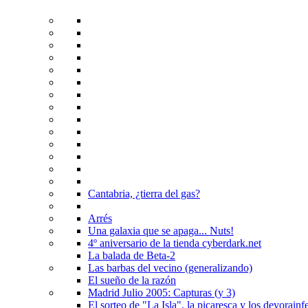
Cantabria, ¿tierra del gas?
Arrés
Una galaxia que se apaga... Nuts!
4º aniversario de la tienda cyberdark.net
La balada de Beta-2
Las barbas del vecino (generalizando)
El sueño de la razón
Madrid Julio 2005: Capturas (y 3)
El sorteo de "La Isla", la picaresca y los devorainfe