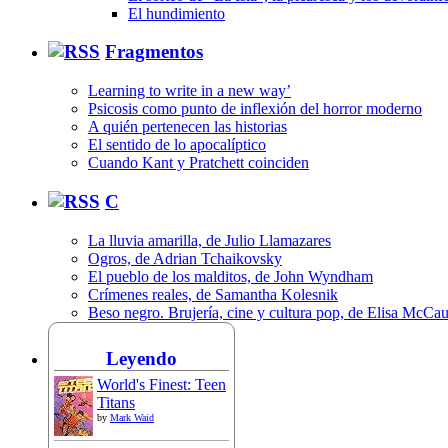
El hundimiento
Fragmentos
Learning to write in a new way’
Psicosis como punto de inflexión del horror moderno
A quién pertenecen las historias
El sentido de lo apocalíptico
Cuando Kant y Pratchett coinciden
C
La lluvia amarilla, de Julio Llamazares
Ogros, de Adrian Tchaikovsky
El pueblo de los malditos, de John Wyndham
Crímenes reales, de Samantha Kolesnik
Beso negro. Brujería, cine y cultura pop, de Elisa McCa
Leyendo
World's Finest: Teen
Titans
by
Mark Waid