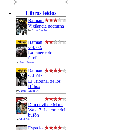
Libros leídos
Batman:
Vigilancia nocturna
by
Scott Snyder
Batman
vol. 02:
La muerte de la
familia
by
Scott Snyder
Batman
vol. 01:
El Tribunal de los
Búhos
by
James Tynion IV
Daredevil de Mark
Waid 7. La corte del
bufón
by
Mark Waid
Espacio