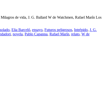
eló Milagros de vida, J. G. Ballard W de Watchmen, Rafael Marín Los
solado
,
Elia Barceló
,
ensayo
,
Futuros peligrosos
,
Intrépido
,
J. G.
dadori
,
novela
,
Pablo Capanna
,
Rafael Marín
,
relato
,
W de