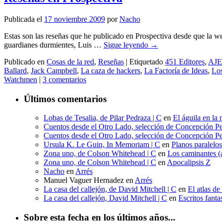
Publicada el
17 noviembre 2009
por
Nacho
Estas son las reseñas que he publicado en Prospectiva desde que la w
guardianes durmientes, Luis …
Sigue leyendo
→
Publicado en
Cosas de la red
,
Reseñas
|
Etiquetado
451 Editores
,
AJ
Ballard
,
Jack Campbell
,
La caza de hackers
,
La Factoría de Ideas
,
Los
Watchmen
|
3 comentarios
Últimos comentarios
Lobas de Tesalia, de Pilar Pedraza | C
en
El águila en la 
Cuentos desde el Otro Lado, selección de Concepción Pe
Cuentos desde el Otro Lado, selección de Concepción Pe
Ursula K. Le Guin, In Memoriam | C
en
Planos paralelo
Zona uno, de Colson Whitehead | C
en
Los caminantes (a
Zona uno, de Colson Whitehead | C
en
Apocalipsis Z
Nacho
en
Arrés
Manuel Vaguer Hernadez
en
Arrés
La casa del callejón, de David Mitchell | C
en
El atlas de
La casa del callejón, David Mitchell | C
en
Escritos fant
Sobre esta fecha en los últimos años...