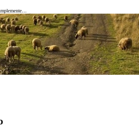
 simplemente…
o