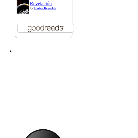
Revelación
by
Alastair Reynolds