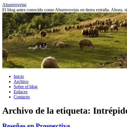
Saltar
Aburreovejas
al
El blog antes conocido como Aburreovejas en tierra extraña. Ahora,
contenido
Inicio
Archivo
Sobre el blog
Enlaces
Contacto
Archivo de la etiqueta:
Intrépid
Reseñas en Prospectiva