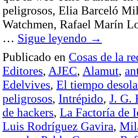
peligrosos, Elia Barceló Mi
Watchmen, Rafael Marín Lo
…
Sigue leyendo
→
Publicado en
Cosas de la re
Editores
,
AJEC
,
Alamut
,
an
Edelvives
,
El tiempo desol
peligrosos
,
Intrépido
,
J. G. 
de hackers
,
La Factoría de 
Luis Rodríguez Gavira
,
Mil