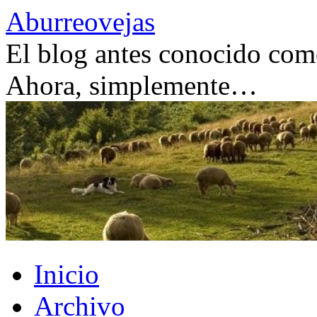
Saltar
Aburreovejas
al
contenido
El blog antes conocido como
Ahora, simplemente…
Inicio
Archivo