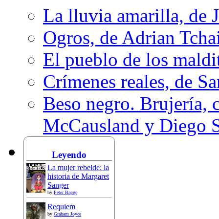
La lluvia amarilla, de 
Ogros, de Adrian Tcha
El pueblo de los mald
Crímenes reales, de S
Beso negro. Brujería, c
McCausland y Diego 
Leyendo
La mujer rebelde: la
historia de Margaret
Sanger
by
Peter Bagge
Requiem
by
Graham Joyce