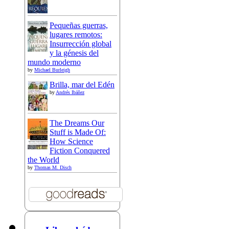
Pequeñas guerras,
lugares remotos:
Insurrección global
y la génesis del
mundo moderno
by
Michael Burleigh
Brilla, mar del Edén
by
Andrés Ibáñez
The Dreams Our
Stuff is Made Of:
How Science
Fiction Conquered
the World
by
Thomas M. Disch