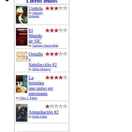
Libros leídos
Umbría
by
Santiago
Eximeno
El
Mundo
de SIC
by
Santiago García Albás
Orgullo
y
Satisfacción #2
by
Albert Monteys
La
hormiga
que quiso ser
astronauta
by
Félix J. Palma
Aniquilación #2
by
Keith Giffen