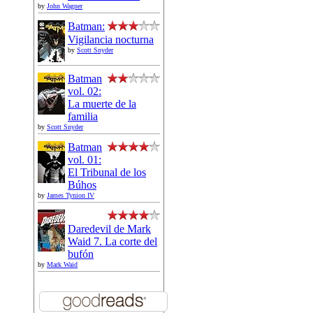
by
John Wagner
Batman:
Vigilancia nocturna
by
Scott Snyder
Batman
vol. 02:
La muerte de la
familia
by
Scott Snyder
Batman
vol. 01:
El Tribunal de los
Búhos
by
James Tynion IV
Daredevil de Mark
Waid 7. La corte del
bufón
by
Mark Waid