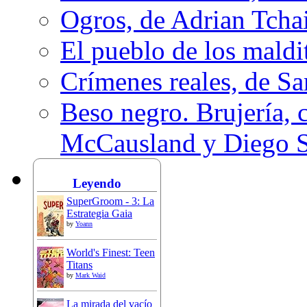
Ogros, de Adrian Tcha
El pueblo de los mald
Crímenes reales, de S
Beso negro. Brujería, c
McCausland y Diego 
Leyendo
SuperGroom - 3: La
Estrategia Gaia
by
Yoann
World's Finest: Teen
Titans
by
Mark Waid
La mirada del vacío