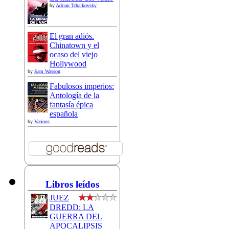
by
Adrian Tchaikovsky
El gran adiós.
Chinatown y el
ocaso del viejo
Hollywood
by
Sam Wasson
Fabulosos imperios:
Antología de la
fantasía épica
española
by
Various
Libros leídos
JUEZ
DREDD: LA
GUERRA DEL
APOCALIPSIS