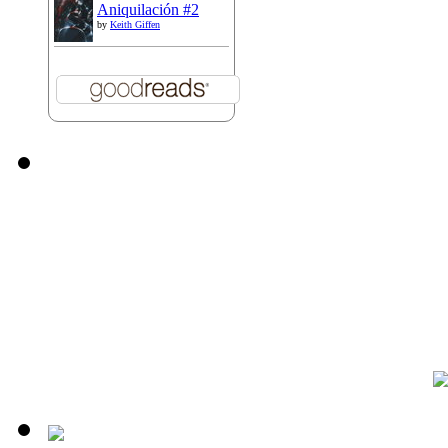
Aniquilación #2
by
Keith Giffen