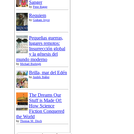
Sanger
by
Peter Bagge
Requiem
by
Graham Joyce
Pequeñas guerras,
lugares remotos:
Insurrección global
y la génesis del
mundo moderno
by
Michael Burleigh
Brilla, mar del Edén
by
Andrés Ibáñez
The Dreams Our
Stuff is Made Of:
How Science
Fiction Conquered
the World
by
Thomas M. Disch