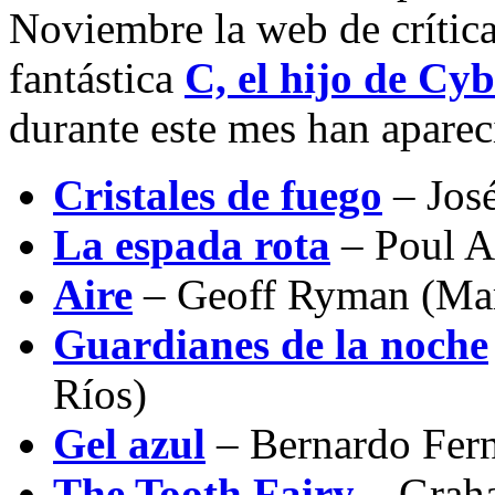
Noviembre la web de crítica 
fantástica
C, el hijo de Cy
durante este mes han apareci
Cristales de fuego
– José
La espada rota
– Poul A
Aire
– Geoff Ryman (Mari
Guardianes de la noche
Ríos)
Gel azul
– Bernardo Fern
The Tooth Fairy
– Graha