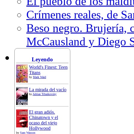
El pueblo de los mald
Crímenes reales, de S
Beso negro. Brujería, c
McCausland y Diego 
Leyendo
World's Finest: Teen
Titans
by
Mark Waid
La mirada del vacío
by
Adrian Tchaikovsky
El gran adiós.
Chinatown y el
ocaso del viejo
Hollywood
by
Sam Wasson