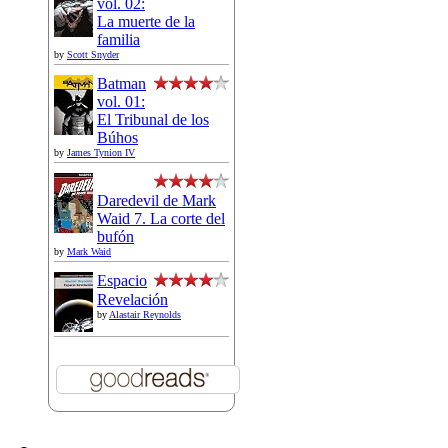
vol. 02:
La muerte de la
familia
by
Scott Snyder
Batman
vol. 01:
El Tribunal de los
Búhos
by
James Tynion IV
Daredevil de Mark
Waid 7. La corte del
bufón
by
Mark Waid
Espacio
Revelación
by
Alastair Reynolds