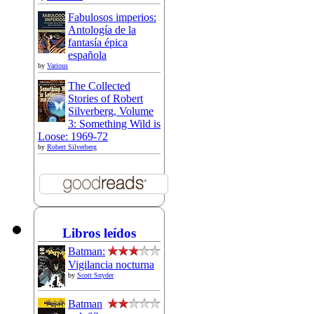
Fabulosos imperios:
Antología de la
fantasía épica
española
by
Various
The Collected
Stories of Robert
Silverberg, Volume
3: Something Wild is
Loose: 1969-72
by
Robert Silverberg
Libros leídos
Batman:
Vigilancia nocturna
by
Scott Snyder
Batman