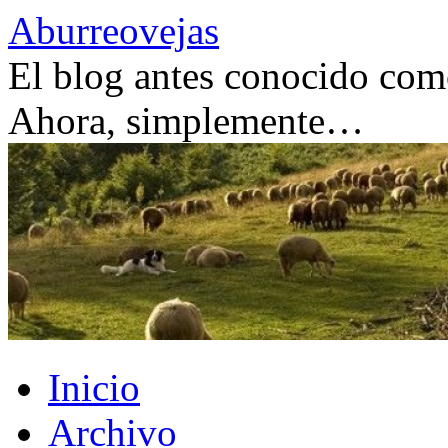
Saltar
Aburreovejas
al
contenido
El blog antes conocido como
Ahora, simplemente…
Inicio
Archivo