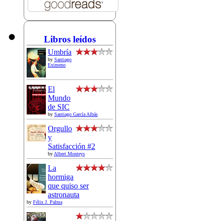
Libros leídos
Umbría
by
Santiago
Eximeno
El
Mundo
de SIC
by
Santiago García Albás
Orgullo
y
Satisfacción #2
by
Albert Monteys
La
hormiga
que quiso ser
astronauta
by
Félix J. Palma