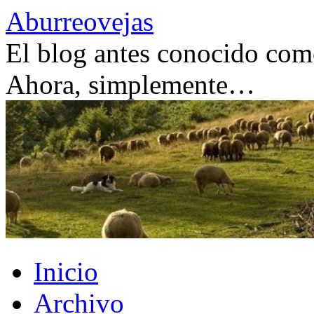
Saltar
Aburreovejas
al
contenido
El blog antes conocido como
Ahora, simplemente…
Inicio
Archivo