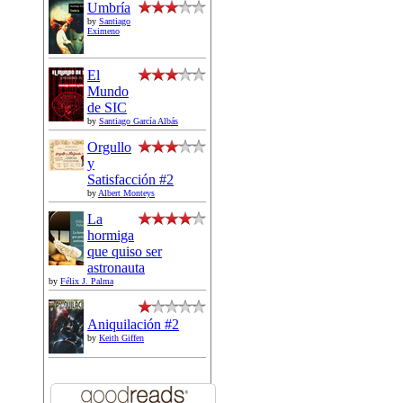
Umbría
by
Santiago
Eximeno
El
Mundo
de SIC
by
Santiago García Albás
Orgullo
y
Satisfacción #2
by
Albert Monteys
La
hormiga
que quiso ser
astronauta
by
Félix J. Palma
Aniquilación #2
by
Keith Giffen