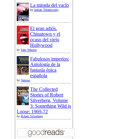
La mirada del vacío
by
Adrian Tchaikovsky
El gran adiós.
Chinatown y el
ocaso del viejo
Hollywood
by
Sam Wasson
Fabulosos imperios:
Antología de la
fantasía épica
española
by
Various
The Collected
Stories of Robert
Silverberg, Volume
3: Something Wild is
Loose: 1969-72
by
Robert Silverberg