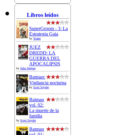
Libros leídos
SuperGroom - 3: La
Estrategia Gaia
by
Yoann
JUEZ
DREDD: LA
GUERRA DEL
APOCALIPSIS
by
John Wagner
Batman:
Vigilancia nocturna
by
Scott Snyder
Batman
vol. 02:
La muerte de la
familia
by
Scott Snyder
Batman
vol. 01: