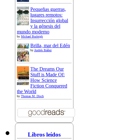
Pequeñas guerras,
lugares remotos:
Insurrección global
y la génesis del
mundo moderno
by
Michael Burleigh
Brilla, mar del Edén
by
Andrés Ibáñez
The Dreams Our
Stuff is Made Of:
How Science
Fiction Conquered
the World
by
Thomas M. Disch
Libros leídos