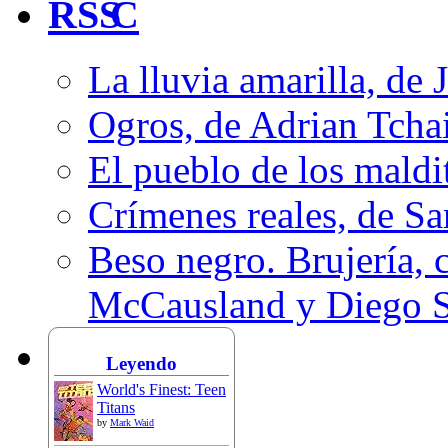
C
La lluvia amarilla, de 
Ogros, de Adrian Tcha
El pueblo de los mald
Crímenes reales, de S
Beso negro. Brujería, c
McCausland y Diego 
Leyendo
World's Finest: Teen
Titans
by
Mark Waid