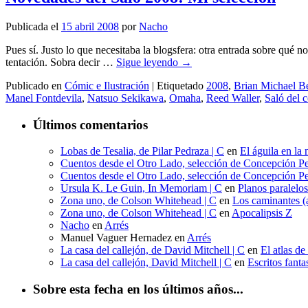
Publicada el
15 abril 2008
por
Nacho
Pues sí. Justo lo que necesitaba la blogsfera: otra entrada sobre qué 
tentación. Sobra decir …
Sigue leyendo
→
Publicado en
Cómic e Ilustración
|
Etiquetado
2008
,
Brian Michael B
Manel Fontdevila
,
Natsuo Sekikawa
,
Omaha
,
Reed Waller
,
Saló del 
Últimos comentarios
Lobas de Tesalia, de Pilar Pedraza | C
en
El águila en la 
Cuentos desde el Otro Lado, selección de Concepción Pe
Cuentos desde el Otro Lado, selección de Concepción Pe
Ursula K. Le Guin, In Memoriam | C
en
Planos paralelo
Zona uno, de Colson Whitehead | C
en
Los caminantes (a
Zona uno, de Colson Whitehead | C
en
Apocalipsis Z
Nacho
en
Arrés
Manuel Vaguer Hernadez
en
Arrés
La casa del callejón, de David Mitchell | C
en
El atlas de
La casa del callejón, David Mitchell | C
en
Escritos fant
Sobre esta fecha en los últimos años...