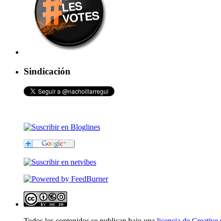
Sindicación
Todos los contenidos se publican bajo una
licencia de Creati