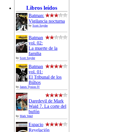
Libros leídos
Batman:
Vigilancia nocturna
by
Scott Snyder
Batman
vol. 02:
La muerte de la
familia
by
Scott Snyder
Batman
vol. 01:
El Tribunal de los
Búhos
by
James Tynion IV
Daredevil de Mark
Waid 7. La corte del
bufón
by
Mark Waid
Espacio
Revelación