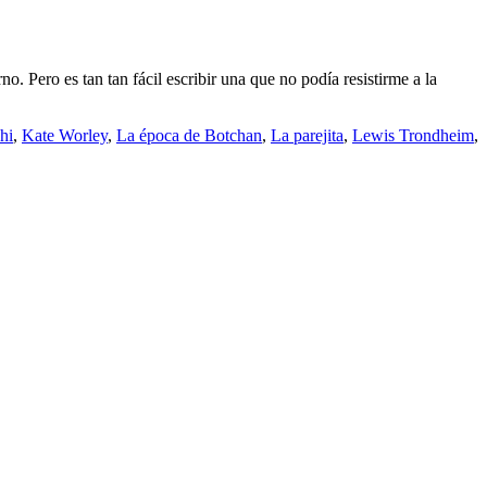
. Pero es tan tan fácil escribir una que no podía resistirme a la
hi
,
Kate Worley
,
La época de Botchan
,
La parejita
,
Lewis Trondheim
,