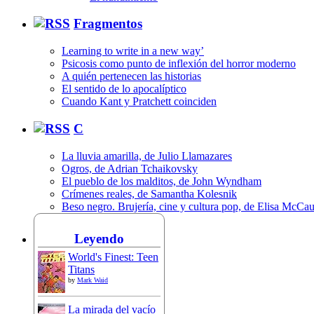
Fragmentos
Learning to write in a new way’
Psicosis como punto de inflexión del horror moderno
A quién pertenecen las historias
El sentido de lo apocalíptico
Cuando Kant y Pratchett coinciden
C
La lluvia amarilla, de Julio Llamazares
Ogros, de Adrian Tchaikovsky
El pueblo de los malditos, de John Wyndham
Crímenes reales, de Samantha Kolesnik
Beso negro. Brujería, cine y cultura pop, de Elisa McCa
Leyendo
World's Finest: Teen
Titans
by
Mark Waid
La mirada del vacío