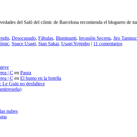
novedades del Saló del cómic de Barcelona recomienda el bloguero de turno
endis
,
Desocupado
,
Fábulas
,
Illuminanti
,
Invasión Secreta
,
Jiro Taniguc
cómic
,
Space Usagi
,
Stan Sakai
,
Usagi Yojimbo
|
11 comentarios
nieve
rea | C
en
Paura
rea | C
en
El humo en la botella
s: Le Guin no desfallece
ntirreseña)
 las nubes
asma