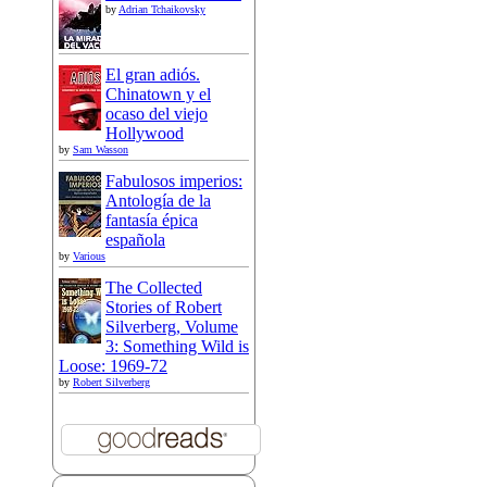
by
Adrian Tchaikovsky
El gran adiós.
Chinatown y el
ocaso del viejo
Hollywood
by
Sam Wasson
Fabulosos imperios:
Antología de la
fantasía épica
española
by
Various
The Collected
Stories of Robert
Silverberg, Volume
3: Something Wild is
Loose: 1969-72
by
Robert Silverberg