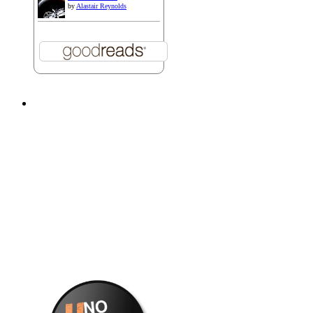
by
Alastair Reynolds