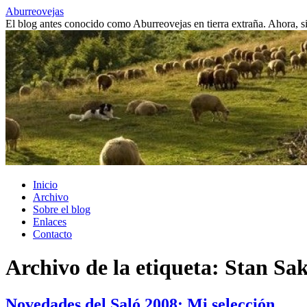
Saltar
Aburreovejas
al
El blog antes conocido como Aburreovejas en tierra extraña. Ahora,
contenido
Inicio
Archivo
Sobre el blog
Enlaces
Contacto
Archivo de la etiqueta:
Stan Sak
Novedades del Saló 2008: Mi selección