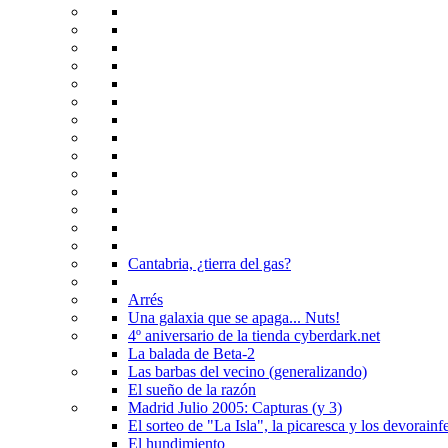
Cantabria, ¿tierra del gas?
Arrés
Una galaxia que se apaga... Nuts!
4º aniversario de la tienda cyberdark.net
La balada de Beta-2
Las barbas del vecino (generalizando)
El sueño de la razón
Madrid Julio 2005: Capturas (y 3)
El sorteo de "La Isla", la picaresca y los devorainfe
El hundimiento