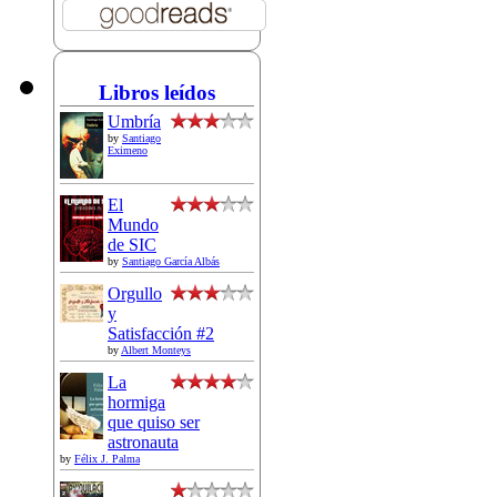
Libros leídos
Umbría
by
Santiago
Eximeno
El
Mundo
de SIC
by
Santiago García Albás
Orgullo
y
Satisfacción #2
by
Albert Monteys
La
hormiga
que quiso ser
astronauta
by
Félix J. Palma