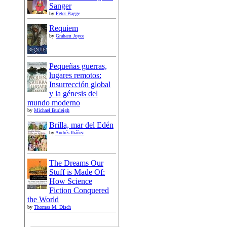
Sanger
by
Peter Bagge
Requiem
by
Graham Joyce
Pequeñas guerras,
lugares remotos:
Insurrección global
y la génesis del
mundo moderno
by
Michael Burleigh
Brilla, mar del Edén
by
Andrés Ibáñez
The Dreams Our
Stuff is Made Of:
How Science
Fiction Conquered
the World
by
Thomas M. Disch