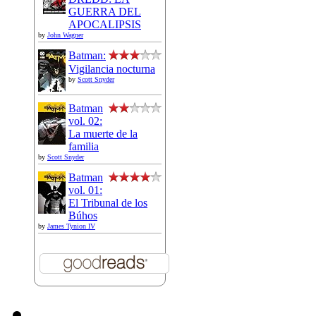
GUERRA DEL
APOCALIPSIS
by
John Wagner
Batman:
Vigilancia nocturna
by
Scott Snyder
Batman
vol. 02:
La muerte de la
familia
by
Scott Snyder
Batman
vol. 01:
El Tribunal de los
Búhos
by
James Tynion IV