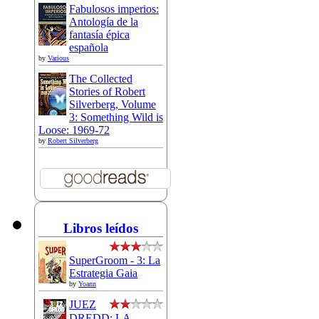
Fabulosos imperios:
Antología de la
fantasía épica
española
by
Various
The Collected
Stories of Robert
Silverberg, Volume
3: Something Wild is
Loose: 1969-72
by
Robert Silverberg
Libros leídos
SuperGroom - 3: La
Estrategia Gaia
by
Yoann
JUEZ
DREDD: LA