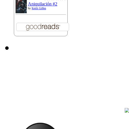
Aniquilación #2
by
Keith Giffen