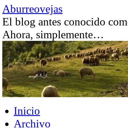
Saltar
Aburreovejas
al
contenido
El blog antes conocido como
Ahora, simplemente…
Inicio
Archivo