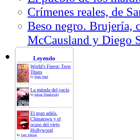
Crímenes reales, de S
Beso negro. Brujería, c
McCausland y Diego 
Leyendo
World's Finest: Teen
Titans
by
Mark Waid
La mirada del vacío
by
Adrian Tchaikovsky
El gran adiós.
Chinatown y el
ocaso del viejo
Hollywood
by
Sam Wasson