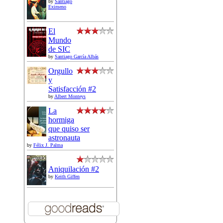
by
Santiago
Eximeno
El
Mundo
de SIC
by
Santiago García Albás
Orgullo
y
Satisfacción #2
by
Albert Monteys
La
hormiga
que quiso ser
astronauta
by
Félix J. Palma
Aniquilación #2
by
Keith Giffen