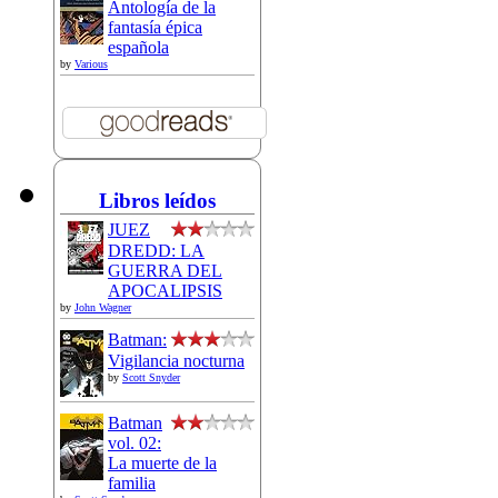
Antología de la
fantasía épica
española
by
Various
Libros leídos
JUEZ
DREDD: LA
GUERRA DEL
APOCALIPSIS
by
John Wagner
Batman:
Vigilancia nocturna
by
Scott Snyder
Batman
vol. 02:
La muerte de la
familia