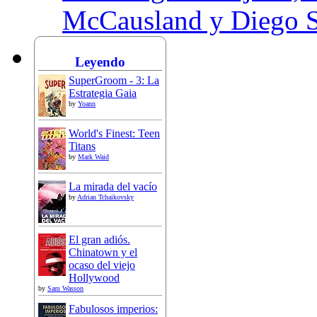
McCausland y Diego 
Leyendo
SuperGroom - 3: La
Estrategia Gaia
by
Yoann
World's Finest: Teen
Titans
by
Mark Waid
La mirada del vacío
by
Adrian Tchaikovsky
El gran adiós.
Chinatown y el
ocaso del viejo
Hollywood
by
Sam Wasson
Fabulosos imperios: