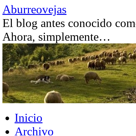
Saltar
Aburreovejas
al
contenido
El blog antes conocido como
Ahora, simplemente…
Inicio
Archivo