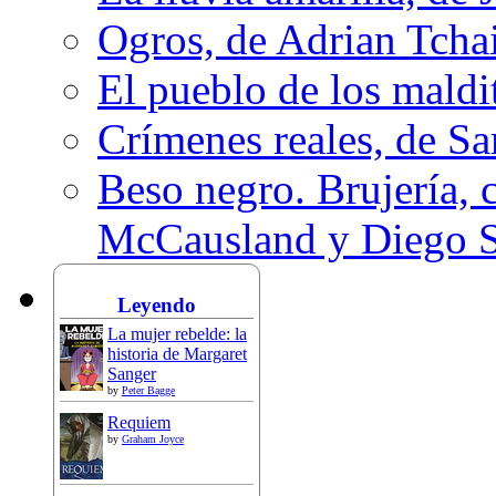
Ogros, de Adrian Tcha
El pueblo de los mald
Crímenes reales, de S
Beso negro. Brujería, c
McCausland y Diego 
Leyendo
La mujer rebelde: la
historia de Margaret
Sanger
by
Peter Bagge
Requiem
by
Graham Joyce