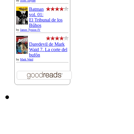
by
Scott Snyder
Batman
vol. 01:
El Tribunal de los
Búhos
by
James Tynion IV
Daredevil de Mark
Waid 7. La corte del
bufón
by
Mark Waid