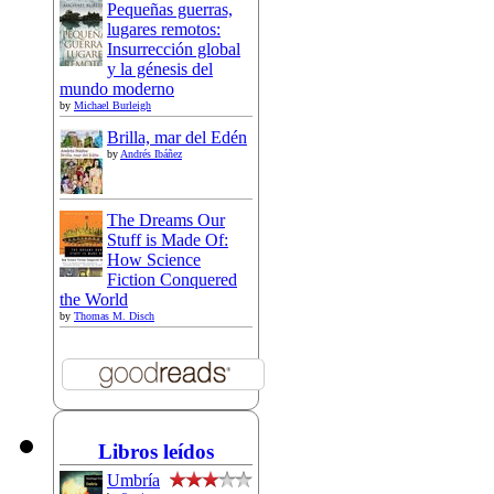
Pequeñas guerras,
lugares remotos:
Insurrección global
y la génesis del
mundo moderno
by
Michael Burleigh
Brilla, mar del Edén
by
Andrés Ibáñez
The Dreams Our
Stuff is Made Of:
How Science
Fiction Conquered
the World
by
Thomas M. Disch
Libros leídos
Umbría