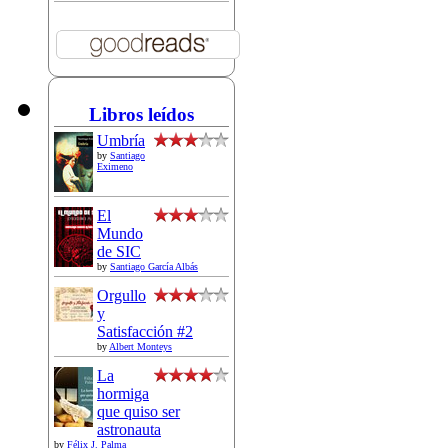
Libros leídos
Umbría
by
Santiago
Eximeno
El
Mundo
de SIC
by
Santiago García Albás
Orgullo
y
Satisfacción #2
by
Albert Monteys
La
hormiga
que quiso ser
astronauta
by
Félix J. Palma