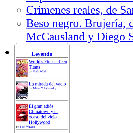
Crímenes reales, de S
Beso negro. Brujería, c
McCausland y Diego 
Leyendo
World's Finest: Teen
Titans
by
Mark Waid
La mirada del vacío
by
Adrian Tchaikovsky
El gran adiós.
Chinatown y el
ocaso del viejo
Hollywood
by
Sam Wasson