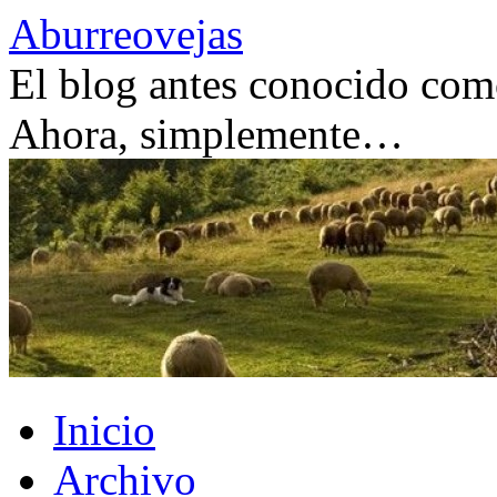
Saltar
Aburreovejas
al
contenido
El blog antes conocido como
Ahora, simplemente…
Inicio
Archivo