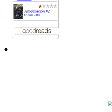
Aniquilación #2
by
Keith Giffen