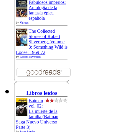
Fabulosos imperios:
Antología de la
fantasía épica
española
by
Various
The Collected
Stories of Robert
Silverberg, Volume
3: Something Wild is
Loose: 1969-72
by
Robert Silverberg
Libros leídos
Batman
vol. 02:
La muerte de la
familia (Batman
Saga Nuevo Universo
Parte 3)
by
Scott Snyder