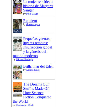
La mujer rebelde: la
historia de Margaret
Sanger
by
Peter Bagge
Requiem
by
Graham Joyce
Pequeñas guerras,
lugares remotos:
Insurrección global
y la génesis del
mundo moderno
by
Michael Burleigh
Brilla, mar del Edén
by
Andrés Ibáñez
The Dreams Our
Stuff is Made Of:
How Science
Fiction Conquered
the World
by
Thomas M. Disch