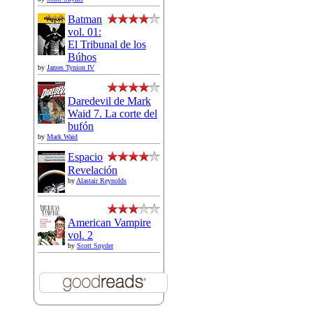
Batman
vol. 01:
El Tribunal de los
Búhos
by
James Tynion IV
Daredevil de Mark
Waid 7. La corte del
bufón
by
Mark Waid
Espacio
Revelación
by
Alastair Reynolds
American Vampire
vol. 2
by
Scott Snyder