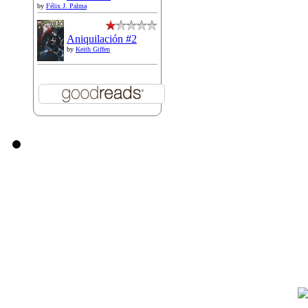
by
Félix J. Palma
Aniquilación #2
by
Keith Giffen