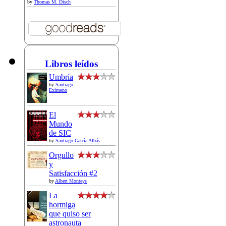
by
Thomas M. Disch
Libros leídos
Umbría
by
Santiago
Eximeno
El
Mundo
de SIC
by
Santiago García Albás
Orgullo
y
Satisfacción #2
by
Albert Monteys
La
hormiga
que quiso ser
astronauta