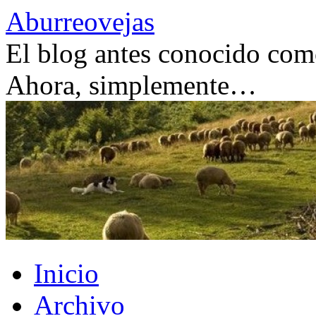
Saltar
Aburreovejas
al
contenido
El blog antes conocido como
Ahora, simplemente…
Inicio
Archivo