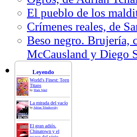
El pueblo de los mald
Crímenes reales, de S
Beso negro. Brujería, c
McCausland y Diego 
Leyendo
World's Finest: Teen
Titans
by
Mark Waid
La mirada del vacío
by
Adrian Tchaikovsky
El gran adiós.
Chinatown y el
ocaso del viejo