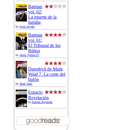
Batman
vol. 02:
La muerte de la
familia
by
Scott Snyder
Batman
vol. 01:
El Tribunal de los
Búhos
by
James Tynion IV
Daredevil de Mark
Waid 7. La corte del
bufón
by
Mark Waid
Espacio
Revelación
by
Alastair Reynolds