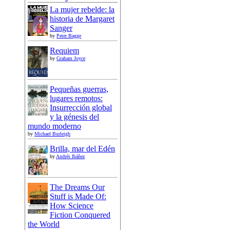
La mujer rebelde: la
historia de Margaret
Sanger
by
Peter Bagge
Requiem
by
Graham Joyce
Pequeñas guerras,
lugares remotos:
Insurrección global
y la génesis del
mundo moderno
by
Michael Burleigh
Brilla, mar del Edén
by
Andrés Ibáñez
The Dreams Our
Stuff is Made Of:
How Science
Fiction Conquered
the World