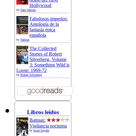
Hollywood
by
Sam Wasson
Fabulosos imperios:
Antología de la
fantasía épica
española
by
Various
The Collected
Stories of Robert
Silverberg, Volume
3: Something Wild is
Loose: 1969-72
by
Robert Silverberg
Libros leídos
Batman:
Vigilancia nocturna
by
Scott Snyder