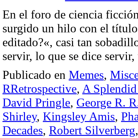
En el foro de ciencia ficció
surgido un hilo con el títul
editado?«, casi tan sobadill
servir, lo que se dice servi
Publicado en
Memes
,
Misce
RRetrospective
,
A Splendid
David Pringle
,
George R. R
Shirley
,
Kingsley Amis
,
Pha
Decades
,
Robert Silverberg