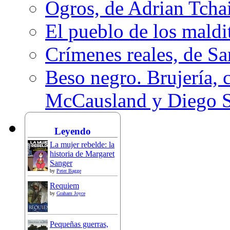
Ogros, de Adrian Tcha
El pueblo de los mald
Crímenes reales, de S
Beso negro. Brujería, c
McCausland y Diego 
Leyendo
La mujer rebelde: la
historia de Margaret
Sanger
by
Peter Bagge
Requiem
by
Graham Joyce
Pequeñas guerras,