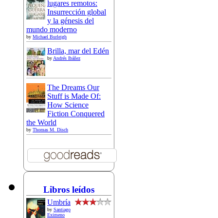
lugares remotos:
Insurrección global
y la génesis del
mundo moderno
by
Michael Burleigh
Brilla, mar del Edén
by
Andrés Ibáñez
The Dreams Our
Stuff is Made Of:
How Science
Fiction Conquered
the World
by
Thomas M. Disch
Libros leídos
Umbría
by
Santiago
Eximeno