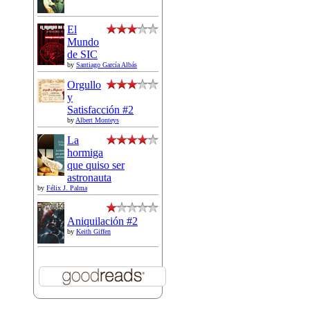
El
Mundo
de SIC
by
Santiago García Albás
Orgullo
y
Satisfacción #2
by
Albert Monteys
La
hormiga
que quiso ser
astronauta
by
Félix J. Palma
Aniquilación #2
by
Keith Giffen