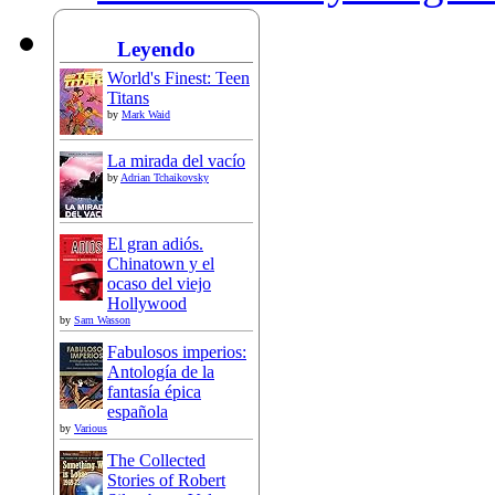
Leyendo
World's Finest: Teen
Titans
by
Mark Waid
La mirada del vacío
by
Adrian Tchaikovsky
El gran adiós.
Chinatown y el
ocaso del viejo
Hollywood
by
Sam Wasson
Fabulosos imperios:
Antología de la
fantasía épica
española
by
Various
The Collected
Stories of Robert