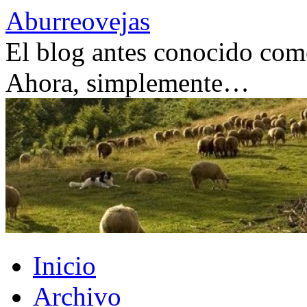
Saltar
Aburreovejas
al
contenido
El blog antes conocido como
Ahora, simplemente…
Inicio
Archivo