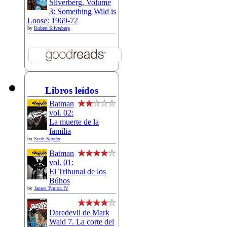
Silverberg, Volume
3: Something Wild is
Loose: 1969-72
by
Robert Silverberg
Libros leídos
Batman
vol. 02:
La muerte de la
familia
by
Scott Snyder
Batman
vol. 01:
El Tribunal de los
Búhos
by
James Tynion IV
Daredevil de Mark
Waid 7. La corte del