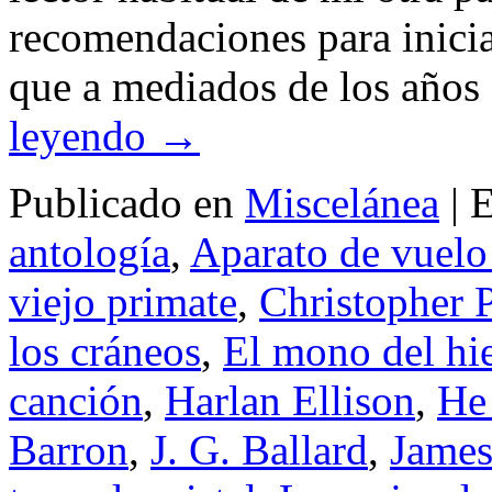
recomendaciones para inicia
que a mediados de los años
leyendo
→
Publicado en
Miscelánea
|
E
antología
,
Aparato de vuelo
viejo primate
,
Christopher P
los cráneos
,
El mono del hi
canción
,
Harlan Ellison
,
He
Barron
,
J. G. Ballard
,
James 