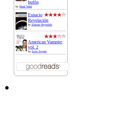
bufón
by
Mark Waid
Espacio
Revelación
by
Alastair Reynolds
American Vampire
vol. 2
by
Scott Snyder