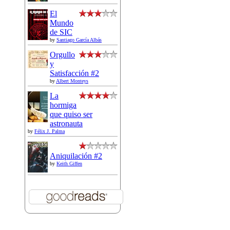
El
Mundo
de SIC
by
Santiago García Albás
Orgullo
y
Satisfacción #2
by
Albert Monteys
La
hormiga
que quiso ser
astronauta
by
Félix J. Palma
Aniquilación #2
by
Keith Giffen