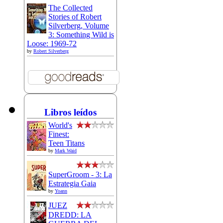
The Collected
Stories of Robert
Silverberg, Volume
3: Something Wild is
Loose: 1969-72
by
Robert Silverberg
Libros leídos
World's
Finest:
Teen Titans
by
Mark Waid
SuperGroom - 3: La
Estrategia Gaia
by
Yoann
JUEZ
DREDD: LA