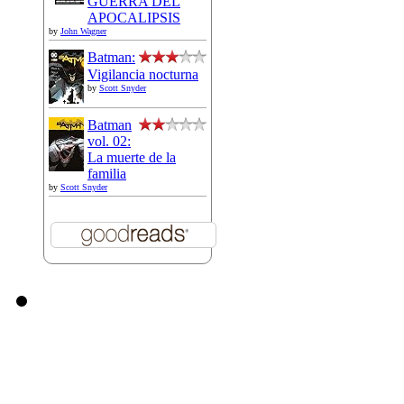
GUERRA DEL
APOCALIPSIS
by
John Wagner
Batman:
Vigilancia nocturna
by
Scott Snyder
Batman
vol. 02:
La muerte de la
familia
by
Scott Snyder