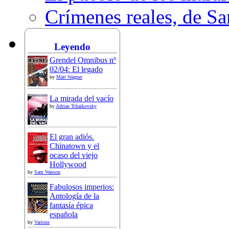
Crímenes reales, de S
Leyendo
Grendel Omnibus nº
02/04: El legado
by
Matt Wagner
La mirada del vacío
by
Adrian Tchaikovsky
El gran adiós.
Chinatown y el
ocaso del viejo
Hollywood
by
Sam Wasson
Fabulosos imperios:
Antología de la
fantasía épica
española
by
Various