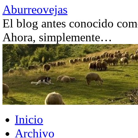
Saltar
Aburreovejas
al
contenido
El blog antes conocido como
Ahora, simplemente…
Inicio
Archivo