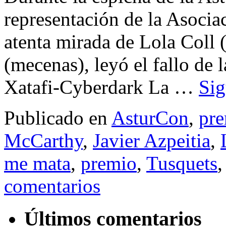
representación de la Asociac
atenta mirada de Lola Coll
(mecenas), leyó el fallo de 
Xatafi-Cyberdark La …
Si
Publicado en
AsturCon
,
pr
McCarthy
,
Javier Azpeitia
,
me mata
,
premio
,
Tusquets
comentarios
Últimos comentarios