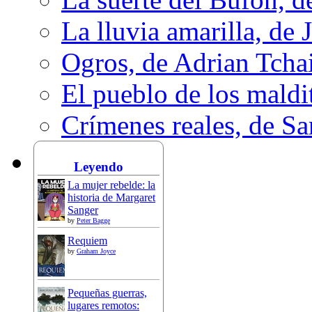
La lluvia amarilla, de 
Ogros, de Adrian Tcha
El pueblo de los mald
Crímenes reales, de S
Leyendo
La mujer rebelde: la
historia de Margaret
Sanger
by
Peter Bagge
Requiem
by
Graham Joyce
Pequeñas guerras,
lugares remotos: