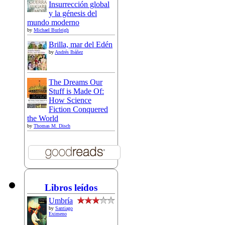
Insurrección global
y la génesis del
mundo moderno
by
Michael Burleigh
Brilla, mar del Edén
by
Andrés Ibáñez
The Dreams Our
Stuff is Made Of:
How Science
Fiction Conquered
the World
by
Thomas M. Disch
Libros leídos
Umbría
by
Santiago
Eximeno