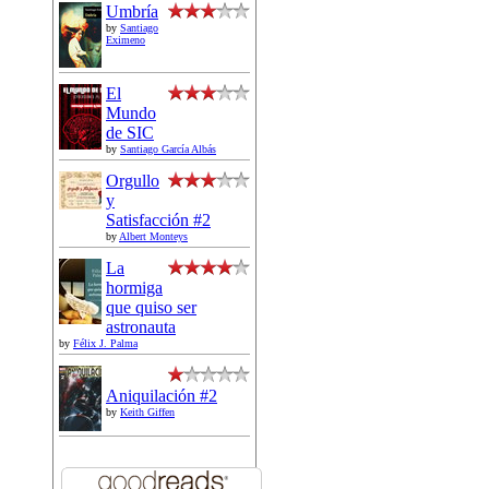
Umbría
by
Santiago
Eximeno
El
Mundo
de SIC
by
Santiago García Albás
Orgullo
y
Satisfacción #2
by
Albert Monteys
La
hormiga
que quiso ser
astronauta
by
Félix J. Palma
Aniquilación #2
by
Keith Giffen