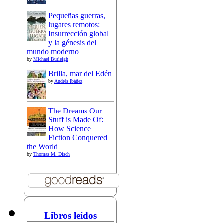
Pequeñas guerras,
lugares remotos:
Insurrección global
y la génesis del
mundo moderno
by
Michael Burleigh
Brilla, mar del Edén
by
Andrés Ibáñez
The Dreams Our
Stuff is Made Of:
How Science
Fiction Conquered
the World
by
Thomas M. Disch
Libros leídos