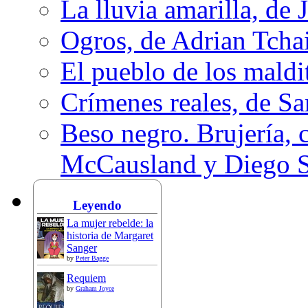
La lluvia amarilla, de 
Ogros, de Adrian Tcha
El pueblo de los mald
Crímenes reales, de S
Beso negro. Brujería, c
McCausland y Diego 
Leyendo
La mujer rebelde: la
historia de Margaret
Sanger
by
Peter Bagge
Requiem
by
Graham Joyce