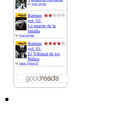
by
Scott Snyder
Batman
vol. 02:
La muerte de la
familia
by
Scott Snyder
Batman
vol. 01:
El Tribunal de los
Búhos
by
James Tynion IV