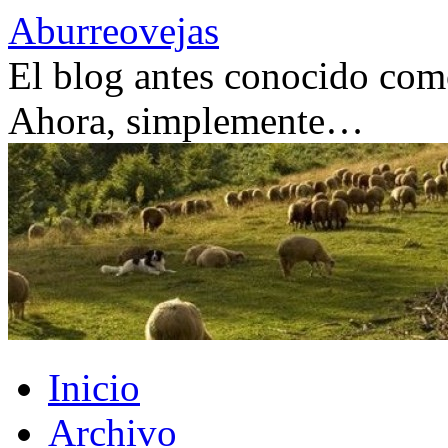
Saltar
Aburreovejas
al
contenido
El blog antes conocido como
Ahora, simplemente…
Inicio
Archivo