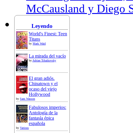
McCausland y Diego 
Leyendo
World's Finest: Teen
Titans
by
Mark Waid
La mirada del vacío
by
Adrian Tchaikovsky
El gran adiós.
Chinatown y el
ocaso del viejo
Hollywood
by
Sam Wasson
Fabulosos imperios:
Antología de la
fantasía épica
española
by
Various