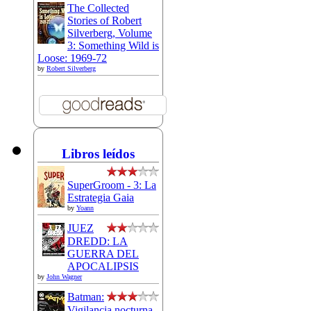
The Collected
Stories of Robert
Silverberg, Volume
3: Something Wild is
Loose: 1969-72
by
Robert Silverberg
Libros leídos
SuperGroom - 3: La
Estrategia Gaia
by
Yoann
JUEZ
DREDD: LA
GUERRA DEL
APOCALIPSIS
by
John Wagner
Batman:
Vigilancia nocturna