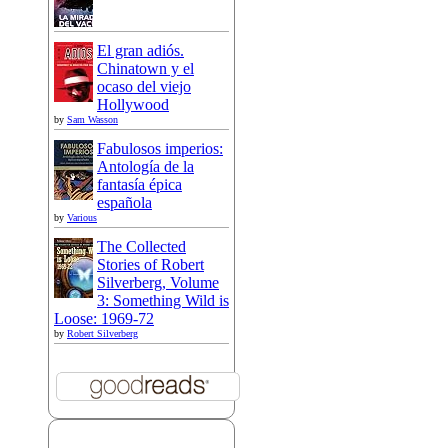
El gran adiós.
Chinatown y el
ocaso del viejo
Hollywood
by
Sam Wasson
Fabulosos imperios:
Antología de la
fantasía épica
española
by
Various
The Collected
Stories of Robert
Silverberg, Volume
3: Something Wild is
Loose: 1969-72
by
Robert Silverberg