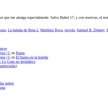
que me atraiga especialmente. Salvo Babel 17, y con reservas, el resto
Luna
,
La balada de Beta-2
,
Martínez Roca
,
novela
,
Samuel R. Delany
,
S
nieve
rea | C
en
Paura
rea | C
en
El humo en la botella
s: Le Guin no desfallece
ntirreseña)
 las nubes
asma