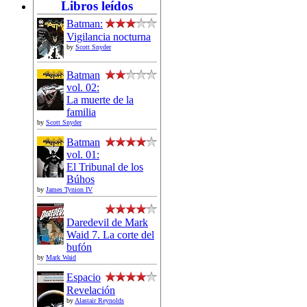
Libros leídos
Batman:
Vigilancia nocturna
by
Scott Snyder
Batman
vol. 02:
La muerte de la
familia
by
Scott Snyder
Batman
vol. 01:
El Tribunal de los
Búhos
by
James Tynion IV
Daredevil de Mark
Waid 7. La corte del
bufón
by
Mark Waid
Espacio
Revelación
by
Alastair Reynolds