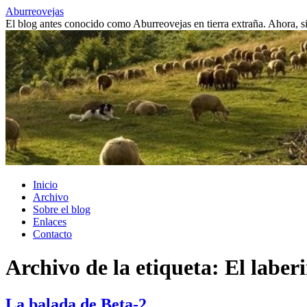
Saltar
Aburreovejas
al
El blog antes conocido como Aburreovejas en tierra extraña. Ahora,
contenido
Inicio
Archivo
Sobre el blog
Enlaces
Contacto
Archivo de la etiqueta:
El laber
La balada de Beta-2