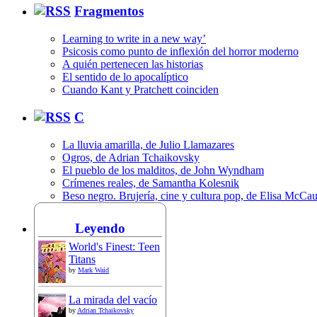
Fragmentos
Learning to write in a new way’
Psicosis como punto de inflexión del horror moderno
A quién pertenecen las historias
El sentido de lo apocalíptico
Cuando Kant y Pratchett coinciden
C
La lluvia amarilla, de Julio Llamazares
Ogros, de Adrian Tchaikovsky
El pueblo de los malditos, de John Wyndham
Crímenes reales, de Samantha Kolesnik
Beso negro. Brujería, cine y cultura pop, de Elisa McCa
Leyendo
World's Finest: Teen
Titans
by
Mark Waid
La mirada del vacío
by
Adrian Tchaikovsky