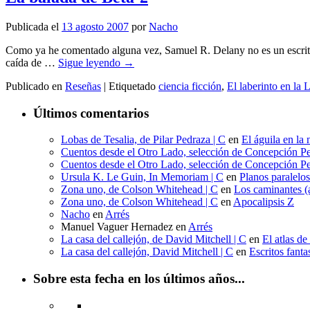
Publicada el
13 agosto 2007
por
Nacho
Como ya he comentado alguna vez, Samuel R. Delany no es un escritor 
caída de …
Sigue leyendo
→
Publicado en
Reseñas
|
Etiquetado
ciencia ficción
,
El laberinto en la 
Últimos comentarios
Lobas de Tesalia, de Pilar Pedraza | C
en
El águila en la 
Cuentos desde el Otro Lado, selección de Concepción Pe
Cuentos desde el Otro Lado, selección de Concepción Pe
Ursula K. Le Guin, In Memoriam | C
en
Planos paralelo
Zona uno, de Colson Whitehead | C
en
Los caminantes (a
Zona uno, de Colson Whitehead | C
en
Apocalipsis Z
Nacho
en
Arrés
Manuel Vaguer Hernadez
en
Arrés
La casa del callejón, de David Mitchell | C
en
El atlas de
La casa del callejón, David Mitchell | C
en
Escritos fant
Sobre esta fecha en los últimos años...