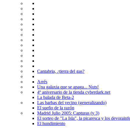
Cantabria, ¿tierra del gas?
Arrés
Una galaxia que se apaga... Nuts!
4º aniversario de la tienda cyberdark.net
La balada de Beta-2
Las barbas del vecino (generalizando)
El sueño de la razón
Madrid Julio 2005: Capturas (y 3)
El sorteo de "La Isla", la picaresca y los devorainfe
El hundimiento