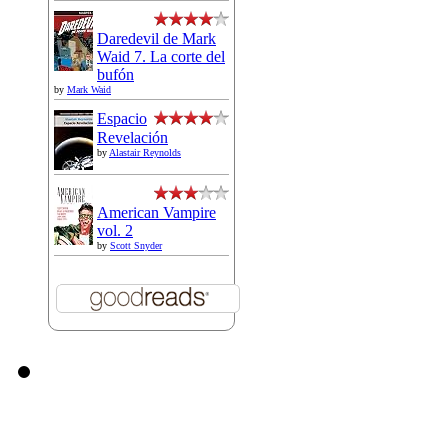
Daredevil de Mark
Waid 7. La corte del
bufón
by
Mark Waid
Espacio
Revelación
by
Alastair Reynolds
American Vampire
vol. 2
by
Scott Snyder