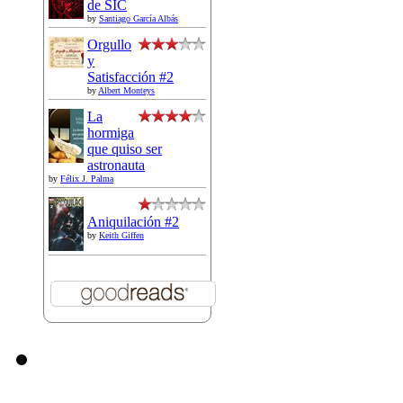
de SIC
by
Santiago García Albás
Orgullo
y
Satisfacción #2
by
Albert Monteys
La
hormiga
que quiso ser
astronauta
by
Félix J. Palma
Aniquilación #2
by
Keith Giffen