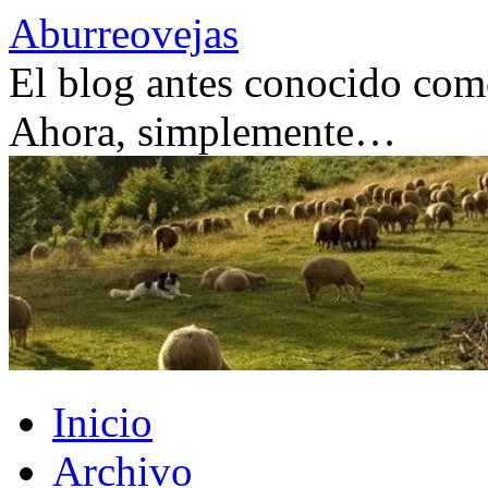
Saltar
Aburreovejas
al
contenido
El blog antes conocido como
Ahora, simplemente…
Inicio
Archivo