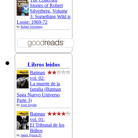
Stories of Robert
Silverberg, Volume
3: Something Wild is
Loose: 1969-72
by
Robert Silverberg
Libros leídos
Batman
vol. 02:
La muerte de la
familia (Batman
Saga Nuevo Universo
Parte 3)
by
Scott Snyder
Batman
vol. 01:
El Tribunal de los
Búhos
by
James Tynion IV