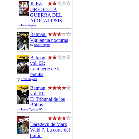
JUEZ
DREDD: LA
GUERRA DEL
APOCALIPSIS
by
John Wagner
Batman:
Vigilancia nocturna
by
Scott Snyder
Batman
vol. 02:
La muerte de la
familia
by
Scott Snyder
Batman
vol. 01:
El Tribunal de los
Búhos
by
James Tynion IV
Daredevil de Mark
Waid 7. La corte del
bufón