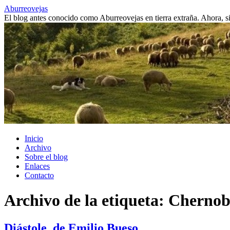
Saltar
Aburreovejas
al
El blog antes conocido como Aburreovejas en tierra extraña. Ahora,
contenido
Inicio
Archivo
Sobre el blog
Enlaces
Contacto
Archivo de la etiqueta:
Chernob
Diástole, de Emilio Bueso