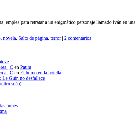
ína, emplea para retratar a un enigmático personaje llamado Iván en una
o
,
novela
,
Salto de página
,
terror
|
2 comentarios
nieve
rea | C
en
Paura
rea | C
en
El humo en la botella
s: Le Guin no desfallece
ntirreseña)
 las nubes
asma