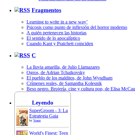
Fragmentos
Learning to write in a new way’
Psicosis como punto de inflexión del horror moderno
A quién pertenecen las historias
El sentido de lo apocalíptico
Cuando Kant y Pratchett coinciden
C
La lluvia amarilla, de Julio Llamazares
Ogros, de Adrian Tchaikovsky
El pueblo de los malditos, de John Wyndham
Crímenes reales, de Samantha Kolesnik
Beso negro. Brujería, cine y cultura pop, de Elisa McCa
Leyendo
SuperGroom - 3: La
Estrategia Gaia
by
Yoann
World's Finest: Teen