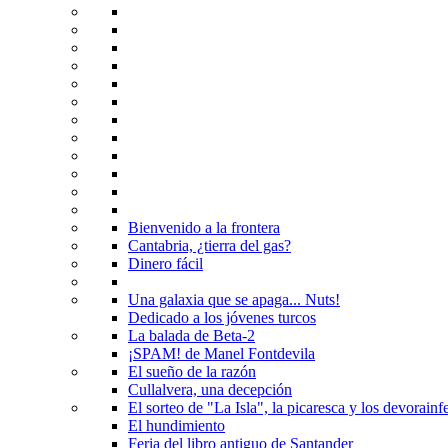
Bienvenido a la frontera
Cantabria, ¿tierra del gas?
Dinero fácil
Una galaxia que se apaga... Nuts!
Dedicado a los jóvenes turcos
La balada de Beta-2
¡SPAM! de Manel Fontdevila
El sueño de la razón
Cullalvera, una decepción
El sorteo de "La Isla", la picaresca y los devorainfe
El hundimiento
Feria del libro antiguo de Santander