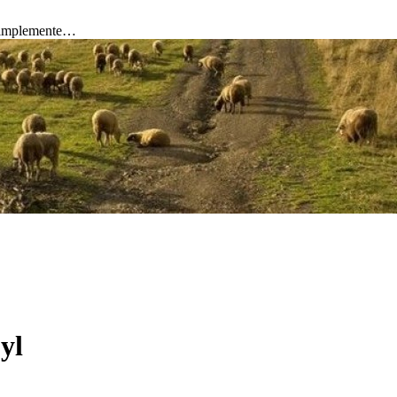
 simplemente…
yl