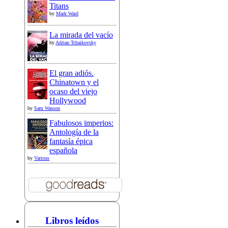
Titans
by
Mark Waid
La mirada del vacío
by
Adrian Tchaikovsky
El gran adiós.
Chinatown y el
ocaso del viejo
Hollywood
by
Sam Wasson
Fabulosos imperios:
Antología de la
fantasía épica
española
by
Various
Libros leídos