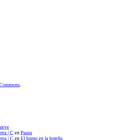
ve Commons
.
nieve
rea | C
en
Paura
rea | C
en
El humo en la botella