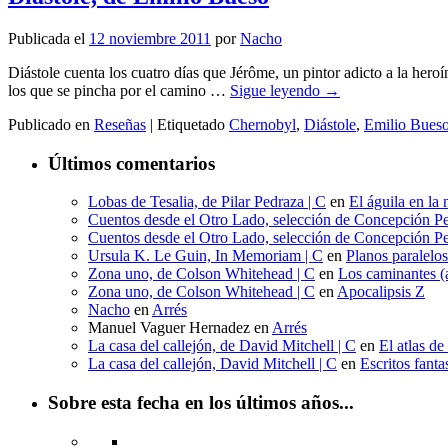
Publicada el
12 noviembre 2011
por
Nacho
Diástole cuenta los cuatro días que Jérôme, un pintor adicto a la hero
los que se pincha por el camino …
Sigue leyendo
→
Publicado en
Reseñas
|
Etiquetado
Chernobyl
,
Diástole
,
Emilio Bues
Últimos comentarios
Lobas de Tesalia, de Pilar Pedraza | C
en
El águila en la 
Cuentos desde el Otro Lado, selección de Concepción Pe
Cuentos desde el Otro Lado, selección de Concepción Pe
Ursula K. Le Guin, In Memoriam | C
en
Planos paralelo
Zona uno, de Colson Whitehead | C
en
Los caminantes (a
Zona uno, de Colson Whitehead | C
en
Apocalipsis Z
Nacho
en
Arrés
Manuel Vaguer Hernadez
en
Arrés
La casa del callejón, de David Mitchell | C
en
El atlas de
La casa del callejón, David Mitchell | C
en
Escritos fant
Sobre esta fecha en los últimos años...