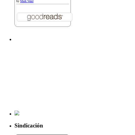
by
Mark Waid
Sindicación