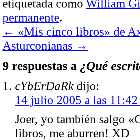
etiquetada como
William G
permanente
.
←
«Mis cinco libros» de Ax
Asturconianas
→
9 respuestas a
¿Qué escrit
cYbErDaRk
dijo:
14 julio 2005 a las 11:4
Joer, yo también salgo «
libros, me aburren! XD