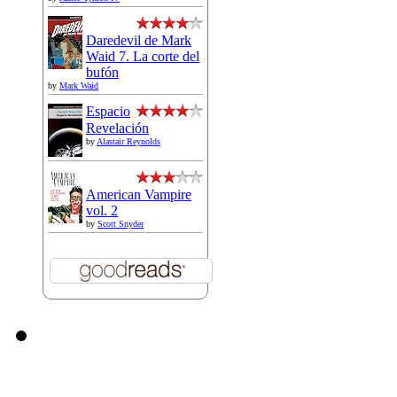
Daredevil de Mark
Waid 7. La corte del
bufón
by
Mark Waid
Espacio
Revelación
by
Alastair Reynolds
American Vampire
vol. 2
by
Scott Snyder