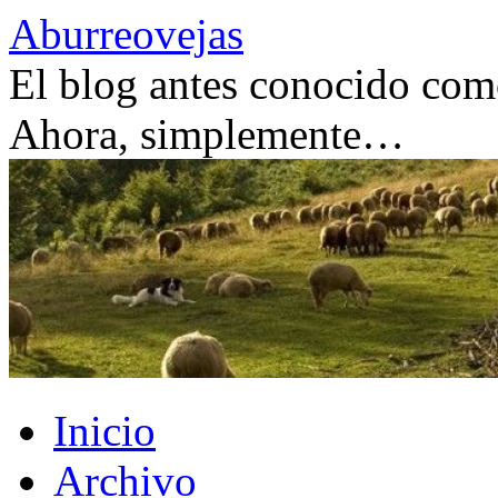
Saltar
Aburreovejas
al
contenido
El blog antes conocido como
Ahora, simplemente…
Inicio
Archivo