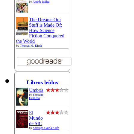
by
Andrés Ibáñez
The Dreams Our
Stuff is Made Of:
How Science
Fiction Conquered
the World
by
Thomas M. Disch
Libros leídos
Umbría
by
Santiago
Eximeno
El
Mundo
de SIC
by
Santiago García Albás