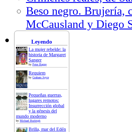
Beso negro. Brujería, c
McCausland y Diego 
Leyendo
La mujer rebelde: la
historia de Margaret
Sanger
by
Peter Bagge
Requiem
by
Graham Joyce
Pequeñas guerras,
lugares remotos:
Insurrección global
y la génesis del
mundo moderno
by
Michael Burleigh
Brilla, mar del Edén