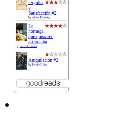
Orgullo
y
Satisfacción #2
by
Albert Monteys
La
hormiga
que quiso ser
astronauta
by
Félix J. Palma
Aniquilación #2
by
Keith Giffen