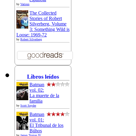
by
Various
The Collected
Stories of Robert
Silverberg, Volume
3: Something Wild is
Loose: 1969-72
by
Robert Silverberg
Libros leídos
Batman
vol. 02:
La muerte de la
familia
by
Scott Snyder
Batman
vol. 01:
El Tribunal de los
Búhos
by
James Tynion IV