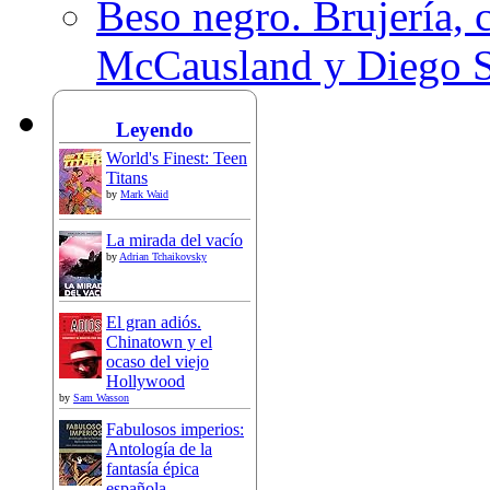
Beso negro. Brujería, c
McCausland y Diego 
Leyendo
World's Finest: Teen
Titans
by
Mark Waid
La mirada del vacío
by
Adrian Tchaikovsky
El gran adiós.
Chinatown y el
ocaso del viejo
Hollywood
by
Sam Wasson
Fabulosos imperios:
Antología de la
fantasía épica
española