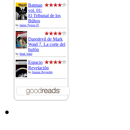
Batman
vol. 01:
El Tribunal de los
Búhos
by
James Tynion IV
Daredevil de Mark
Waid 7. La corte del
bufón
by
Mark Waid
Espacio
Revelación
by
Alastair Reynolds