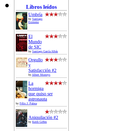
Libros leídos
Umbría
by
Santiago
Eximeno
El
Mundo
de SIC
by
Santiago García Albás
Orgullo
y
Satisfacción #2
by
Albert Monteys
La
hormiga
que quiso ser
astronauta
by
Félix J. Palma
Aniquilación #2
by
Keith Giffen