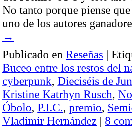
No tanto porque piense que
uno de los autores ganado
→
Publicado en
Reseñas
|
Etiq
Buceo entre los restos del n
cyberpunk
,
Dieciséis de Ju
Kristine Katrhyn Rusch
,
No
Óbolo
,
P.I.C.
,
premio
,
Semió
Vladimir Hernández
|
8 com