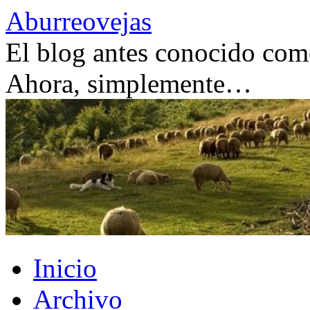
Saltar
Aburreovejas
al
contenido
El blog antes conocido como
Ahora, simplemente…
Inicio
Archivo