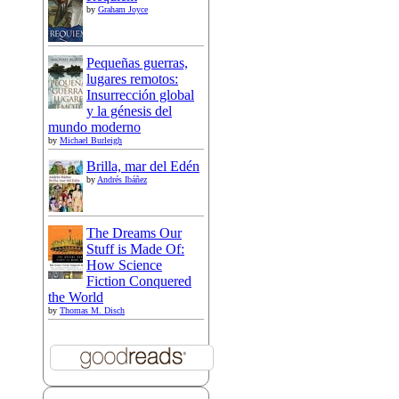
by
Graham Joyce
Pequeñas guerras,
lugares remotos:
Insurrección global
y la génesis del
mundo moderno
by
Michael Burleigh
Brilla, mar del Edén
by
Andrés Ibáñez
The Dreams Our
Stuff is Made Of:
How Science
Fiction Conquered
the World
by
Thomas M. Disch