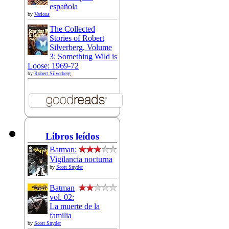
española
by
Various
The Collected
Stories of Robert
Silverberg, Volume
3: Something Wild is
Loose: 1969-72
by
Robert Silverberg
Libros leídos
Batman:
Vigilancia nocturna
by
Scott Snyder
Batman
vol. 02:
La muerte de la
familia
by
Scott Snyder