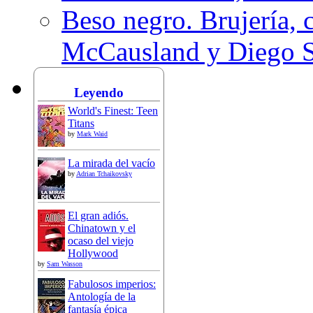
Beso negro. Brujería, c
McCausland y Diego 
Leyendo
World's Finest: Teen
Titans
by
Mark Waid
La mirada del vacío
by
Adrian Tchaikovsky
El gran adiós.
Chinatown y el
ocaso del viejo
Hollywood
by
Sam Wasson
Fabulosos imperios:
Antología de la
fantasía épica