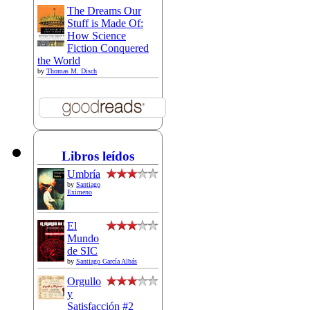
The Dreams Our
Stuff is Made Of:
How Science
Fiction Conquered
the World
by
Thomas M. Disch
Libros leídos
Umbría
by
Santiago
Eximeno
El
Mundo
de SIC
by
Santiago García Albás
Orgullo
y
Satisfacción #2