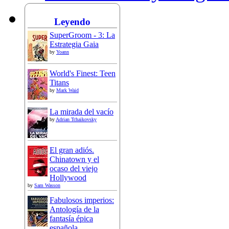
Leyendo
SuperGroom - 3: La
Estrategia Gaia
by
Yoann
World's Finest: Teen
Titans
by
Mark Waid
La mirada del vacío
by
Adrian Tchaikovsky
El gran adiós.
Chinatown y el
ocaso del viejo
Hollywood
by
Sam Wasson
Fabulosos imperios:
Antología de la
fantasía épica
española