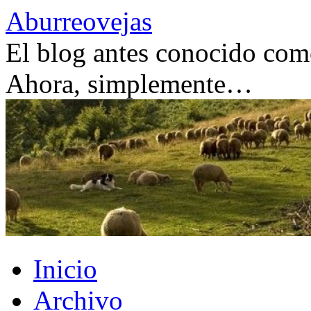
Saltar
Aburreovejas
al
contenido
El blog antes conocido como
Ahora, simplemente…
Inicio
Archivo