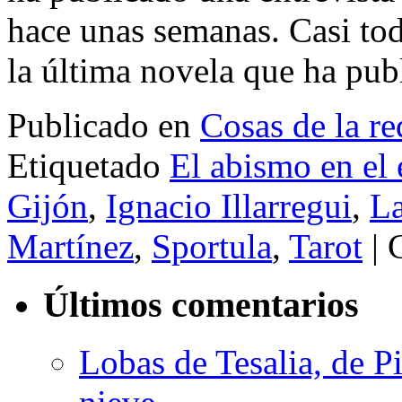
hace unas semanas. Casi tod
la última novela que ha pu
Publicado en
Cosas de la re
Etiquetado
El abismo en el 
Gijón
,
Ignacio Illarregui
,
L
Martínez
,
Sportula
,
Tarot
|
Últimos comentarios
Lobas de Tesalia, de Pi