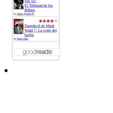
vol. 01:
El Tribunal de los
Búhos
by
James Tynion IV
Daredevil de Mark
Waid 7. La corte del
bufón
by
Mark Waid