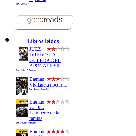
by
Various
Libros leídos
JUEZ
DREDD: LA
GUERRA DEL
APOCALIPSIS
by
John Wagner
Batman:
Vigilancia nocturna
by
Scott Snyder
Batman
vol. 02:
La muerte de la
familia
by
Scott Snyder
Batman