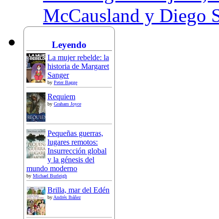
McCausland y Diego 
Leyendo
La mujer rebelde: la
historia de Margaret
Sanger
by
Peter Bagge
Requiem
by
Graham Joyce
Pequeñas guerras,
lugares remotos:
Insurrección global
y la génesis del
mundo moderno
by
Michael Burleigh
Brilla, mar del Edén
by
Andrés Ibáñez