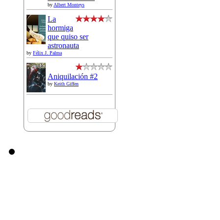
by
Albert Monteys
La
hormiga
que quiso ser
astronauta
by
Félix J. Palma
Aniquilación #2
by
Keith Giffen