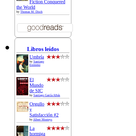
Fiction Conquered
the World
by
Thomas M. Disch
Libros leídos
Umbría
by
Santiago
Eximeno
El
Mundo
de SIC
by
Santiago García Albás
Orgullo
y
Satisfacción #2
by
Albert Monteys
La
hormiga