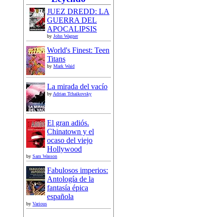
JUEZ DREDD: LA
GUERRA DEL
APOCALIPSIS
by
John Wagner
World's Finest: Teen
Titans
by
Mark Waid
La mirada del vacío
by
Adrian Tchaikovsky
El gran adiós.
Chinatown y el
ocaso del viejo
Hollywood
by
Sam Wasson
Fabulosos imperios:
Antología de la
fantasía épica
española
by
Various