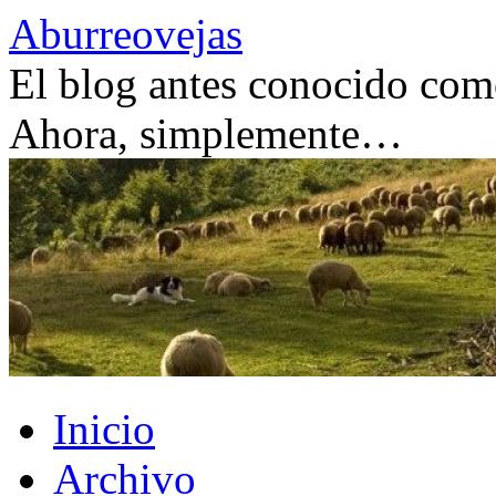
Saltar
Aburreovejas
al
contenido
El blog antes conocido como
Ahora, simplemente…
Inicio
Archivo