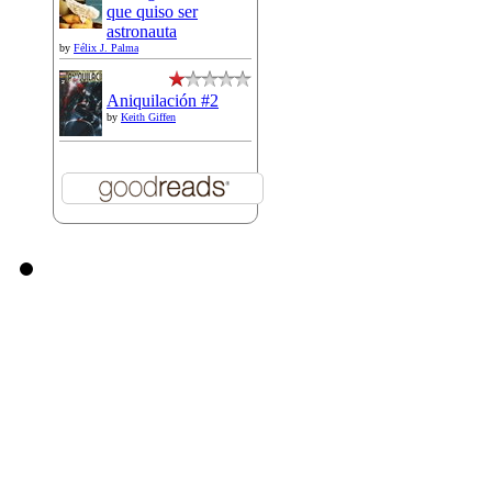
que quiso ser
astronauta
by
Félix J. Palma
Aniquilación #2
by
Keith Giffen