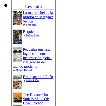
Leyendo
La mujer rebelde: la
historia de Margaret
Sanger
by
Peter Bagge
Requiem
by
Graham Joyce
Pequeñas guerras,
lugares remotos:
Insurrección global
y la génesis del
mundo moderno
by
Michael Burleigh
Brilla, mar del Edén
by
Andrés Ibáñez
The Dreams Our
Stuff is Made Of:
How Science