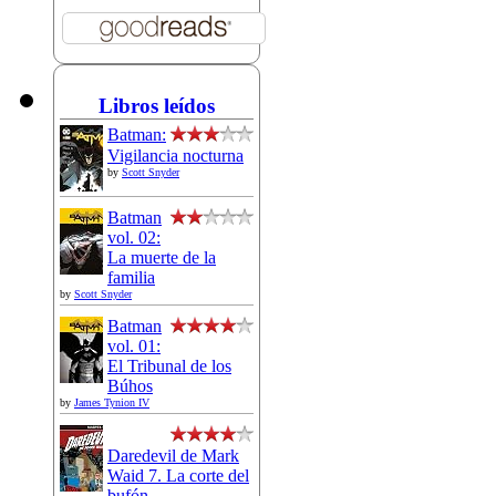
Libros leídos
Batman:
Vigilancia nocturna
by
Scott Snyder
Batman
vol. 02:
La muerte de la
familia
by
Scott Snyder
Batman
vol. 01:
El Tribunal de los
Búhos
by
James Tynion IV
Daredevil de Mark
Waid 7. La corte del
bufón