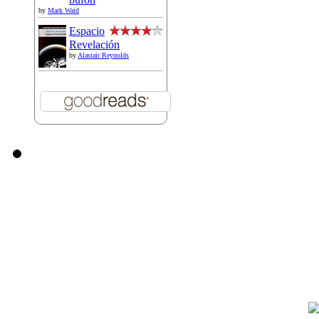
by
Mark Waid
Espacio
Revelación
by
Alastair Reynolds