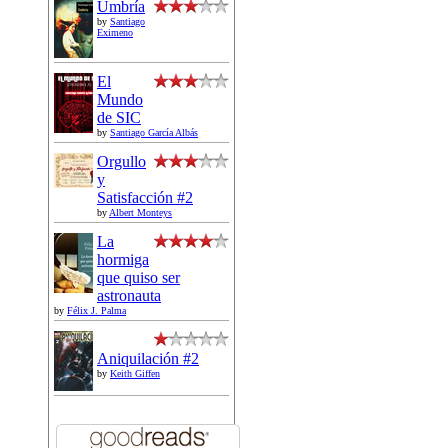
Umbría
by
Santiago
Eximeno
El
Mundo
de SIC
by
Santiago García Albás
Orgullo
y
Satisfacción #2
by
Albert Monteys
La
hormiga
que quiso ser
astronauta
by
Félix J. Palma
Aniquilación #2
by
Keith Giffen