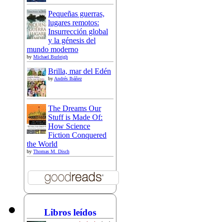
Pequeñas guerras,
lugares remotos:
Insurrección global
y la génesis del
mundo moderno
by
Michael Burleigh
Brilla, mar del Edén
by
Andrés Ibáñez
The Dreams Our
Stuff is Made Of:
How Science
Fiction Conquered
the World
by
Thomas M. Disch
Libros leídos