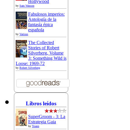
Hollywood
by
Sam Wasson
Fabulosos imperios:
Antología de la
fantasía épica
española
by
Various
The Collected
Stories of Robert
Silverberg, Volume
3: Something Wild is
Loose: 1969-72
by
Robert Silverberg
Libros leídos
SuperGroom - 3: La
Estrategia Gaia
by
Yoann