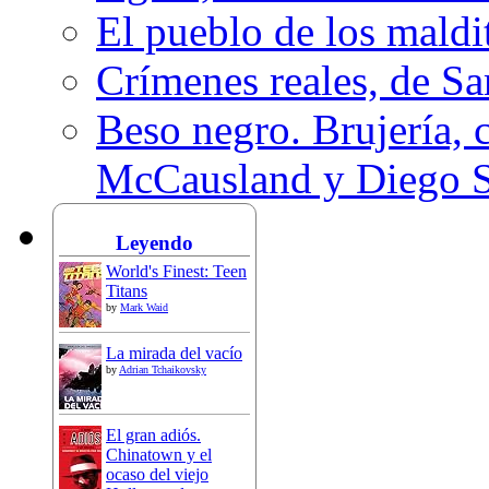
El pueblo de los mald
Crímenes reales, de S
Beso negro. Brujería, c
McCausland y Diego 
Leyendo
World's Finest: Teen
Titans
by
Mark Waid
La mirada del vacío
by
Adrian Tchaikovsky
El gran adiós.
Chinatown y el
ocaso del viejo