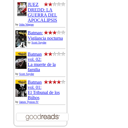
JUEZ
DREDD: LA
GUERRA DEL
APOCALIPSIS
by
John Wagner
Batman:
Vigilancia nocturna
by
Scott Snyder
Batman
vol. 02:
La muerte de la
familia
by
Scott Snyder
Batman
vol. 01:
El Tribunal de los
Búhos
by
James Tynion IV