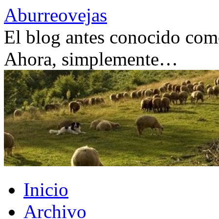
Saltar
Aburreovejas
al
contenido
El blog antes conocido como
Ahora, simplemente…
Inicio
Archivo