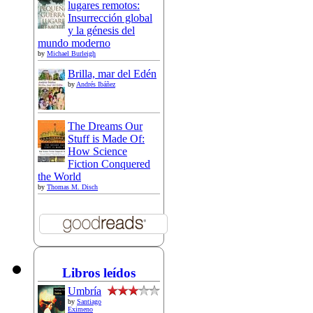
lugares remotos:
Insurrección global
y la génesis del
mundo moderno
by
Michael Burleigh
Brilla, mar del Edén
by
Andrés Ibáñez
The Dreams Our
Stuff is Made Of:
How Science
Fiction Conquered
the World
by
Thomas M. Disch
Libros leídos
Umbría
by
Santiago
Eximeno