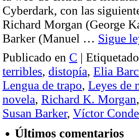
Cyberdark, con las siguient
Richard Morgan (George Ka
Barker (Manuel …
Sigue l
Publicado en
C
|
Etiquetado
terribles
,
distopía
,
Elia Barc
Lengua de trapo
,
Leyes de 
novela
,
Richard K. Morgan
Susan Barker
,
Víctor Conde
Últimos comentarios