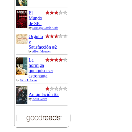
El
Mundo
de SIC
by
Santiago García Albás
Orgullo
y
Satisfacción #2
by
Albert Monteys
La
hormiga
que quiso ser
astronauta
by
Félix J. Palma
Aniquilación #2
by
Keith Giffen