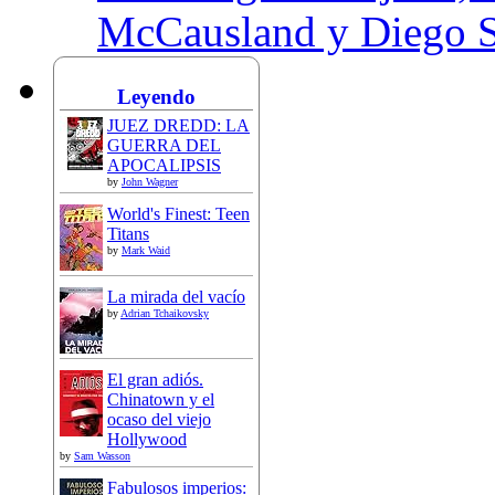
McCausland y Diego 
Leyendo
JUEZ DREDD: LA
GUERRA DEL
APOCALIPSIS
by
John Wagner
World's Finest: Teen
Titans
by
Mark Waid
La mirada del vacío
by
Adrian Tchaikovsky
El gran adiós.
Chinatown y el
ocaso del viejo
Hollywood
by
Sam Wasson
Fabulosos imperios: