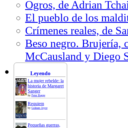
Ogros, de Adrian Tcha
El pueblo de los mald
Crímenes reales, de S
Beso negro. Brujería, c
McCausland y Diego 
Leyendo
La mujer rebelde: la
historia de Margaret
Sanger
by
Peter Bagge
Requiem
by
Graham Joyce
Pequeñas guerras,