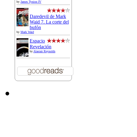
by
James Tynion IV
Daredevil de Mark
Waid 7. La corte del
bufón
by
Mark Waid
Espacio
Revelación
by
Alastair Reynolds