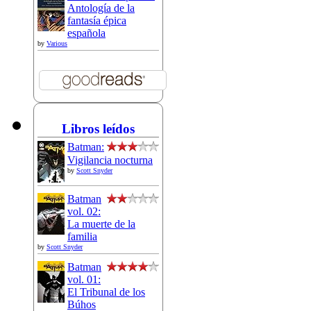
Antología de la
fantasía épica
española
by
Various
Libros leídos
Batman:
Vigilancia nocturna
by
Scott Snyder
Batman
vol. 02:
La muerte de la
familia
by
Scott Snyder
Batman
vol. 01:
El Tribunal de los
Búhos