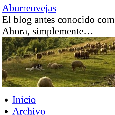
Saltar
Aburreovejas
al
contenido
El blog antes conocido como
Ahora, simplemente…
Inicio
Archivo