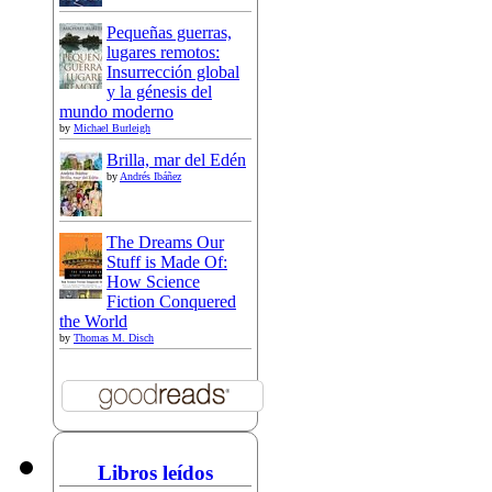
Pequeñas guerras,
lugares remotos:
Insurrección global
y la génesis del
mundo moderno
by
Michael Burleigh
Brilla, mar del Edén
by
Andrés Ibáñez
The Dreams Our
Stuff is Made Of:
How Science
Fiction Conquered
the World
by
Thomas M. Disch
Libros leídos