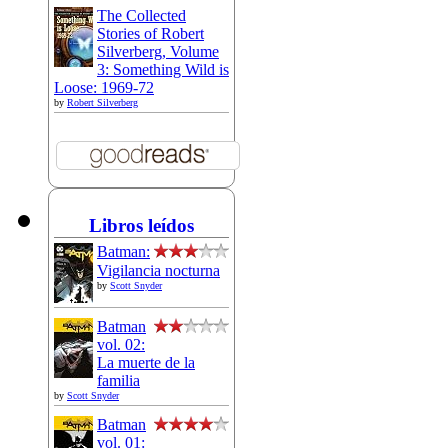
The Collected
Stories of Robert
Silverberg, Volume
3: Something Wild is
Loose: 1969-72
by
Robert Silverberg
Libros leídos
Batman:
Vigilancia nocturna
by
Scott Snyder
Batman
vol. 02:
La muerte de la
familia
by
Scott Snyder
Batman
vol. 01: