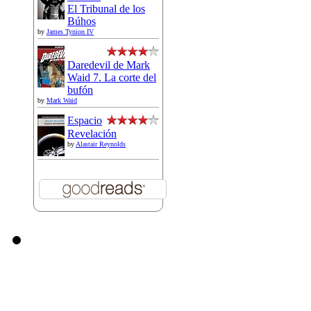
El Tribunal de los
Búhos
by
James Tynion IV
Daredevil de Mark
Waid 7. La corte del
bufón
by
Mark Waid
Espacio
Revelación
by
Alastair Reynolds