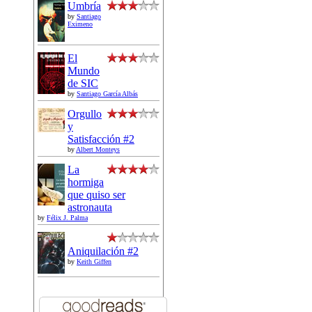
Umbría
by
Santiago
Eximeno
El
Mundo
de SIC
by
Santiago García Albás
Orgullo
y
Satisfacción #2
by
Albert Monteys
La
hormiga
que quiso ser
astronauta
by
Félix J. Palma
Aniquilación #2
by
Keith Giffen