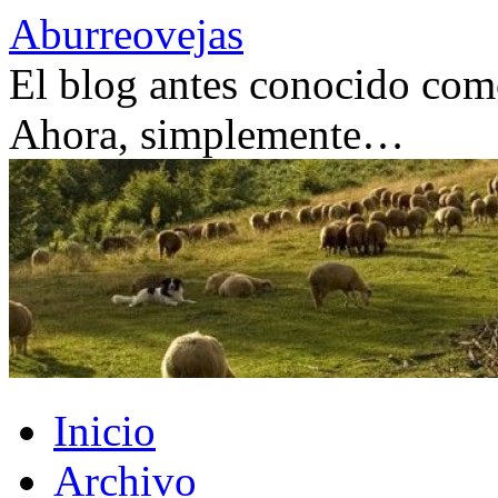
Saltar
Aburreovejas
al
contenido
El blog antes conocido como
Ahora, simplemente…
Inicio
Archivo