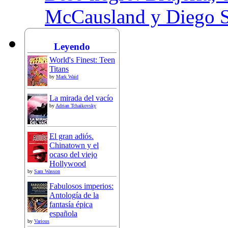
McCausland y Diego 
Leyendo
World's Finest: Teen
Titans
by
Mark Waid
La mirada del vacío
by
Adrian Tchaikovsky
El gran adiós.
Chinatown y el
ocaso del viejo
Hollywood
by
Sam Wasson
Fabulosos imperios:
Antología de la
fantasía épica
española
by
Various