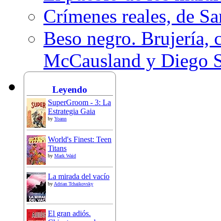
Crímenes reales, de S
Beso negro. Brujería, c
McCausland y Diego 
Leyendo
SuperGroom - 3: La
Estrategia Gaia
by
Yoann
World's Finest: Teen
Titans
by
Mark Waid
La mirada del vacío
by
Adrian Tchaikovsky
El gran adiós.