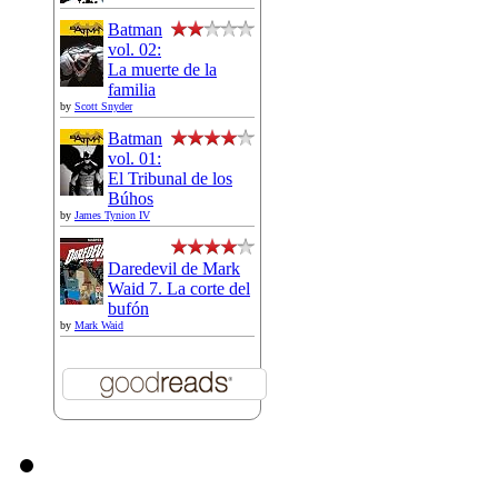
Batman
vol. 02:
La muerte de la
familia
by
Scott Snyder
Batman
vol. 01:
El Tribunal de los
Búhos
by
James Tynion IV
Daredevil de Mark
Waid 7. La corte del
bufón
by
Mark Waid