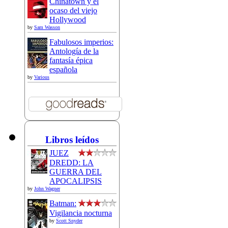
Chinatown y el
ocaso del viejo
Hollywood
by
Sam Wasson
Fabulosos imperios:
Antología de la
fantasía épica
española
by
Various
Libros leídos
JUEZ
DREDD: LA
GUERRA DEL
APOCALIPSIS
by
John Wagner
Batman:
Vigilancia nocturna
by
Scott Snyder