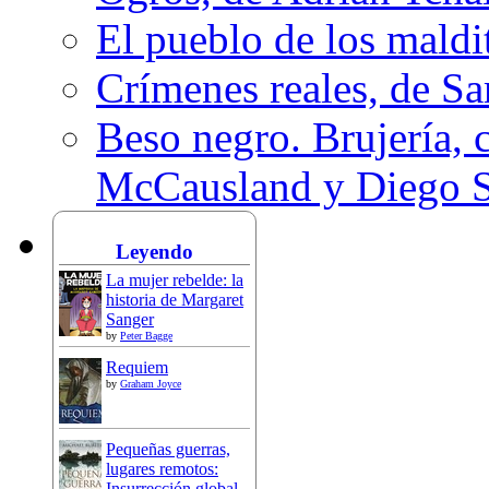
El pueblo de los mald
Crímenes reales, de S
Beso negro. Brujería, c
McCausland y Diego 
Leyendo
La mujer rebelde: la
historia de Margaret
Sanger
by
Peter Bagge
Requiem
by
Graham Joyce
Pequeñas guerras,
lugares remotos:
Insurrección global