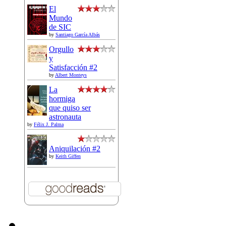
El
Mundo
de SIC
by
Santiago García Albás
Orgullo
y
Satisfacción #2
by
Albert Monteys
La
hormiga
que quiso ser
astronauta
by
Félix J. Palma
Aniquilación #2
by
Keith Giffen