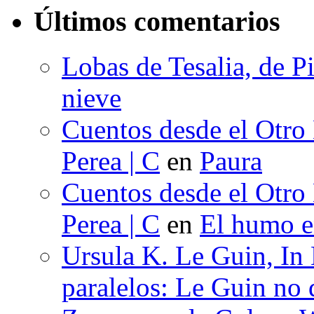
los
Últimos comentarios
Prem
Xata
Cybe
de
Lobas de Tesalia, de Pi
la
Críti
nieve
de
Liter
Fant
Cuentos desde el Otro
201
(V
Perea | C
en
Paura
Edic
Cuentos desde el Otro
Perea | C
en
El humo en
Ursula K. Le Guin, In
paralelos: Le Guin no 