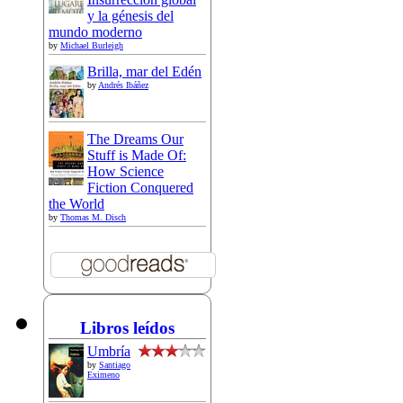
y la génesis del
mundo moderno
by
Michael Burleigh
Brilla, mar del Edén
by
Andrés Ibáñez
The Dreams Our
Stuff is Made Of:
How Science
Fiction Conquered
the World
by
Thomas M. Disch
Libros leídos
Umbría
by
Santiago
Eximeno