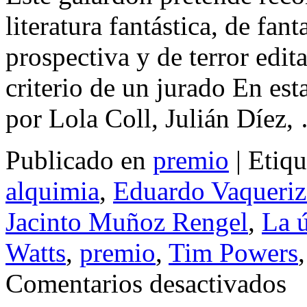
literatura fantástica, de fant
prospectiva y de terror edi
criterio de un jurado En est
por Lola Coll, Julián Díez
Publicado en
premio
|
Etiqu
alquimia
,
Eduardo Vaqueri
Jacinto Muñoz Rengel
,
La ú
Watts
,
premio
,
Tim Powers
en
Comentarios desactivados
Gana
de