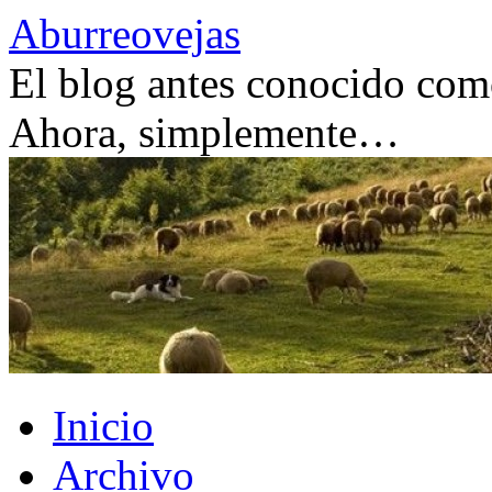
Saltar
Aburreovejas
al
contenido
El blog antes conocido como
Ahora, simplemente…
Inicio
Archivo